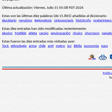
Última actualización: Viernes, Julio 31 05:08 PDT 2026
Estas son las últimas diez palabras (de 15.865) añadidas al diccionario:
elucidario
revulsivo
legionelosis
ciclosporiasis
histótrofo
preterintenc
Estas diez entradas han sido modificadas recientemente:
elusivo
Matilde
atleta
carajo
equivocación
chuico
churrasco
papalo
Estas fueron las diez entradas más visitadas ayer:
Torá
etimología
arma
chile
anti
metro
ico
Biblia
economía
para
Políti
To