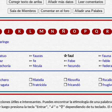
J
K
L
M
N
Ñ
O
P
Q
R
aringe
atuo
➳
fauces
✰ faul
➳
fauna
az
➳
fe
➳
Febe
➳
feble
echoría
➳
fécula
➳
fecundo
➳
federa
ichero
❒
filatelia
❒
filosofía
❒
fiscal
ragata
❒
fratricida
❒
fricandó
❒
frugív
s secciones útiles e interesantes. Puedes encontrar la etimología de una pal
í” y luego presiona la tecla "Entrar", "↲" o "⚲" dependiendo de tu teclado.