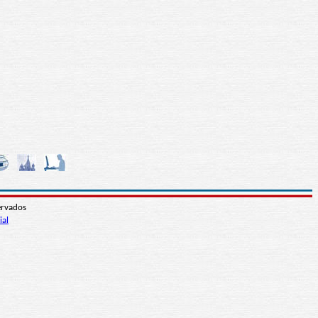
ervados
ial