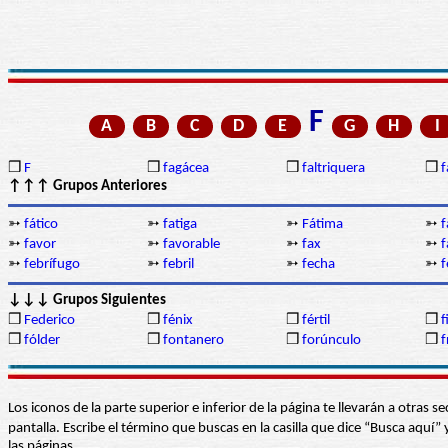
F
A
B
C
D
E
G
H
I
❒
F
❒
fagácea
❒
faltriquera
❒
f
↑↑↑ Grupos Anteriores
➳
fático
➳
fatiga
➳
Fátima
➳
f
➳
favor
➳
favorable
➳
fax
➳
f
➳
febrífugo
➳
febril
➳
fecha
➳
f
↓↓↓ Grupos Siguientes
❒
Federico
❒
fénix
❒
fértil
❒
f
❒
fólder
❒
fontanero
❒
forúnculo
❒
f
Los iconos de la parte superior e inferior de la página te llevarán a otra
pantalla. Escribe el término que buscas en la casilla que dice “Busca aqu
las páginas.