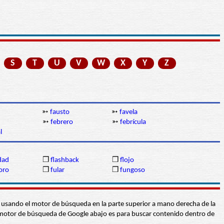
S
T
U
V
W
X
Y
Z
➳
fausto
➳
favela
➳
febrero
➳
febrícula
l
idad
❒
flashback
❒
flojo
oro
❒
fular
❒
fungoso
abra usando el motor de búsqueda en la parte superior a mano derecha de la
 El motor de búsqueda de Google abajo es para buscar contenido dentro de