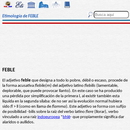
Etimología de FEBLE
FEBLE
El adjetivo
feble
que designa a todo lo pobre, débil o escaso, procede de
la forma acusativa
flebile(m
) del adjetivo latino
flebilis
(lamentable,
deplorable, que puede provocar llanto). En este caso se ha producido
una pérdida por simplificación de la primera l, al existir también esta
líquida en la segunda sílaba: de no ser así la evolución normal hubiera
sido
fl
> ll (como en llama de
flamma
). Este adjetivo se forma con sufijo
de posibilidad -bilis sobre la raíz del verbo latino
flere
(llorar), verbo
vinculado a una raíz
indoeuropea
*
bhlē
- que propiamente significa dar
alaridos o aullidos.