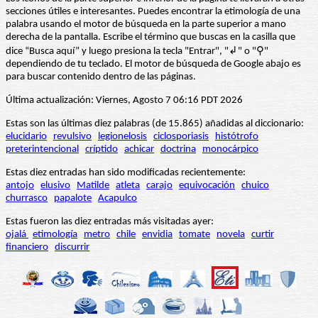
secciones útiles e interesantes. Puedes encontrar la etimología de una
palabra usando el motor de búsqueda en la parte superior a mano
derecha de la pantalla. Escribe el término que buscas en la casilla que
dice “Busca aquí” y luego presiona la tecla "Entrar", "↲" o "⚲"
dependiendo de tu teclado. El motor de búsqueda de Google abajo es
para buscar contenido dentro de las páginas.
Última actualización: Viernes, Agosto 7 06:16 PDT 2026
Estas son las últimas diez palabras (de 15.865) añadidas al diccionario:
elucidario
revulsivo
legionelosis
ciclosporiasis
histótrofo
preterintencional
críptido
achicar
doctrina
monocárpico
Estas diez entradas han sido modificadas recientemente:
antojo
elusivo
Matilde
atleta
carajo
equivocación
chuico
churrasco
papalote
Acapulco
Estas fueron las diez entradas más visitadas ayer:
ojalá
etimología
metro
chile
envidia
tomate
novela
curtir
financiero
discurrir