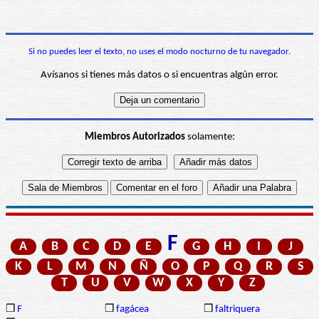
Si no puedes leer el texto, no uses el modo nocturno de tu navegador.
Avísanos si tienes más datos o si encuentras algún error.
Miembros Autorizados
solamente:
F
A
B
C
D
E
G
H
I
J
K
L
M
N
Ñ
O
P
Q
R
S
T
U
V
W
X
Y
Z
❒
F
❒
fagácea
❒
faltriquera