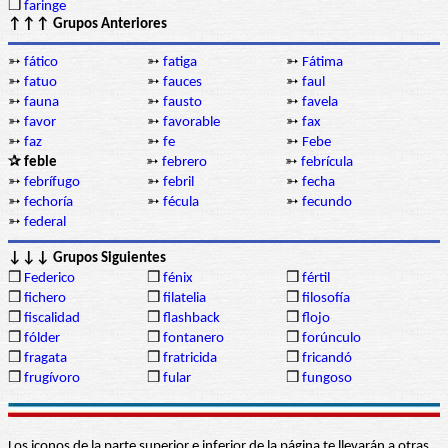
❒
faringe
↑↑↑ Grupos Anteriores
➳
fático
➳
fatiga
➳
Fátima
➳
fatuo
➳
fauces
➳
faul
➳
fauna
➳
fausto
➳
favela
➳
favor
➳
favorable
➳
fax
➳
faz
➳
fe
➳
Febe
✰ feble
➳
febrero
➳
febrícula
➳
febrífugo
➳
febril
➳
fecha
➳
fechoría
➳
fécula
➳
fecundo
➳
federal
↓↓↓ Grupos Siguientes
❒
Federico
❒
fénix
❒
fértil
❒
fichero
❒
filatelia
❒
filosofía
❒
fiscalidad
❒
flashback
❒
flojo
❒
fólder
❒
fontanero
❒
forúnculo
❒
fragata
❒
fratricida
❒
fricandó
❒
frugívoro
❒
fular
❒
fungoso
Los iconos de la parte superior e inferior de la página te llevarán a otras