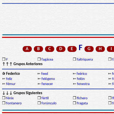
F
A
B
C
D
E
G
H
I
❒
F
❒
fagácea
❒
faltriquera
❒
f
↑↑↑ Grupos Anteriores
✰ Federico
➳
feed
➳
feérico
➳
f
➳
feliz
➳
felógeno
➳
felón
➳
f
➳
fémur
➳
fenecer
➳
fenestra
➳
f
↓↓↓ Grupos Siguientes
❒
fénix
❒
fértil
❒
fichero
❒
f
❒
fontanero
❒
forúnculo
❒
fragata
❒
f