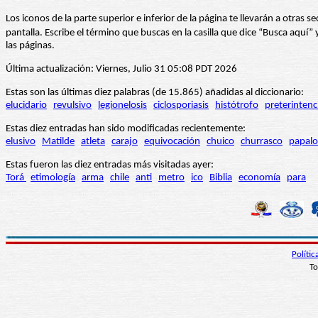
Los iconos de la parte superior e inferior de la página te llevarán a otra
pantalla. Escribe el término que buscas en la casilla que dice “Busca aqu
las páginas.
Última actualización: Viernes, Julio 31 05:08 PDT 2026
Estas son las últimas diez palabras (de 15.865) añadidas al diccionario:
elucidario
revulsivo
legionelosis
ciclosporiasis
histótrofo
preterintenc
Estas diez entradas han sido modificadas recientemente:
elusivo
Matilde
atleta
carajo
equivocación
chuico
churrasco
papalo
Estas fueron las diez entradas más visitadas ayer:
Torá
etimología
arma
chile
anti
metro
ico
Biblia
economía
para
Políti
To