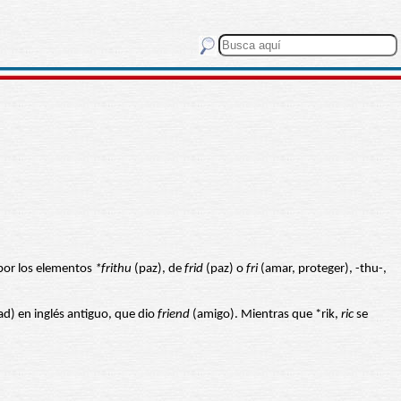
 por los elementos
*frithu
(paz), de
frid
(paz) o
fri
(amar, proteger), -thu-,
d) en inglés antiguo, que dio
friend
(amigo). Mientras que *rik,
ric
se