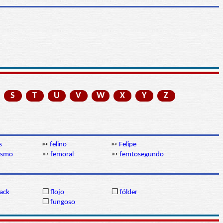
S
T
U
V
W
X
Y
Z
s
➳
felino
➳
Felipe
ismo
➳
femoral
➳
femtosegundo
ack
❒
flojo
❒
fólder
❒
fungoso