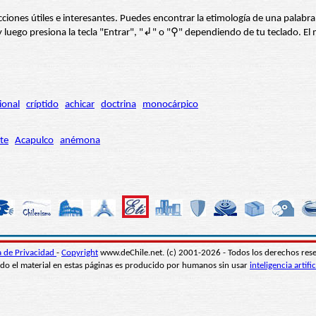
s secciones útiles e interesantes. Puedes encontrar la etimología de una pal
í” y luego presiona la tecla "Entrar", "↲" o "⚲" dependiendo de tu teclado.
ional
críptido
achicar
doctrina
monocárpico
te
Acapulco
anémona
ca de Privacidad
-
Copyright
www.deChile.net. (c) 2001-2026 - Todos los derechos res
do el material en estas páginas es producido por humanos sin usar
inteligencia artific