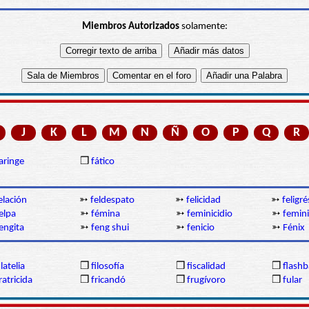
Miembros Autorizados
solamente:
J
K
L
M
N
Ñ
O
P
Q
R
aringe
❒
fático
elación
➳
feldespato
➳
felicidad
➳
feligré
elpa
➳
fémina
➳
feminicidio
➳
femin
engita
➳
feng shui
➳
fenicio
➳
Fénix
ilatelia
❒
filosofía
❒
fiscalidad
❒
flashb
ratricida
❒
fricandó
❒
frugívoro
❒
fular