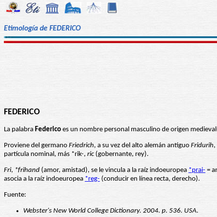
Etimología de FEDERICO
FEDERICO
La palabra
Federico
es un nombre personal masculino de origen medieval-
Proviene del germano
Friedrich
, a su vez del alto alemán antiguo
Fridurih
,
partícula nominal, más *rik-,
ric
(gobernante, rey).
Fri
,
*frihand
(amor, amistad), se le vincula a la raíz indoeuropea
*prai-
= a
asocia a la raíz indoeuropea
*reg-
(conducir en línea recta, derecho).
Fuente:
Webster's New World College Dictionary. 2004. p. 536. USA.