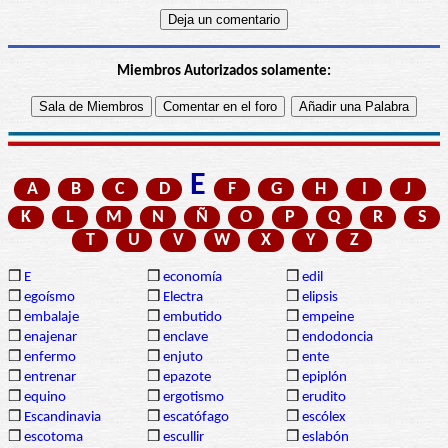
Miembros Autorizados solamente:
E
A
B
C
D
F
G
H
I
J
K
L
M
N
Ñ
O
P
Q
R
S
T
U
V
W
X
Y
Z
❒
E
❒
economía
❒
edil
❒
egoísmo
❒
Electra
❒
elipsis
❒
embalaje
❒
embutido
❒
empeine
❒
enajenar
❒
enclave
❒
endodoncia
❒
enfermo
❒
enjuto
❒
ente
❒
entrenar
❒
epazote
❒
epiplón
❒
equino
❒
ergotismo
❒
erudito
❒
Escandinavia
❒
escatófago
❒
escólex
❒
escotoma
❒
escullir
❒
eslabón