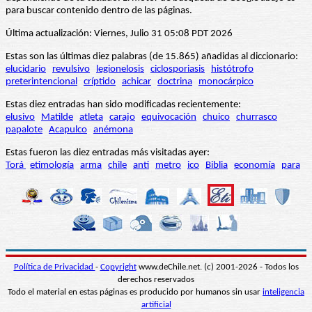
para buscar contenido dentro de las páginas.
Última actualización: Viernes, Julio 31 05:08 PDT 2026
Estas son las últimas diez palabras (de 15.865) añadidas al diccionario:
elucidario
revulsivo
legionelosis
ciclosporiasis
histótrofo
preterintencional
críptido
achicar
doctrina
monocárpico
Estas diez entradas han sido modificadas recientemente:
elusivo
Matilde
atleta
carajo
equivocación
chuico
churrasco
papalote
Acapulco
anémona
Estas fueron las diez entradas más visitadas ayer:
Torá
etimología
arma
chile
anti
metro
ico
Biblia
economía
para
Política de Privacidad
-
Copyright
www.deChile.net. (c) 2001-2026 - Todos los
derechos reservados
Todo el material en estas páginas es producido por humanos sin usar
inteligencia
artificial