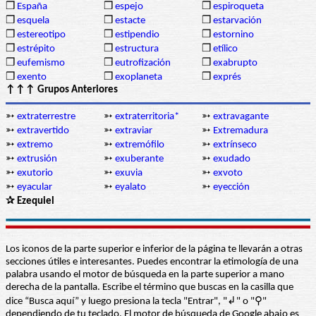
❒
España
❒
espejo
❒
espiroqueta
❒
esquela
❒
estacte
❒
estarvación
❒
estereotipo
❒
estipendio
❒
estornino
❒
estrépito
❒
estructura
❒
etílico
❒
eufemismo
❒
eutrofización
❒
exabrupto
❒
exento
❒
exoplaneta
❒
exprés
↑↑↑ Grupos Anteriores
➳
extraterrestre
➳
extraterritoria*
➳
extravagante
➳
extravertido
➳
extraviar
➳
Extremadura
➳
extremo
➳
extremófilo
➳
extrínseco
➳
extrusión
➳
exuberante
➳
exudado
➳
exutorio
➳
exuvia
➳
exvoto
➳
eyacular
➳
eyalato
➳
eyección
✰ Ezequiel
Los iconos de la parte superior e inferior de la página te llevarán a otras
secciones útiles e interesantes. Puedes encontrar la etimología de una
palabra usando el motor de búsqueda en la parte superior a mano
derecha de la pantalla. Escribe el término que buscas en la casilla que
dice “Busca aquí” y luego presiona la tecla "Entrar", "↲" o "⚲"
dependiendo de tu teclado. El motor de búsqueda de Google abajo es