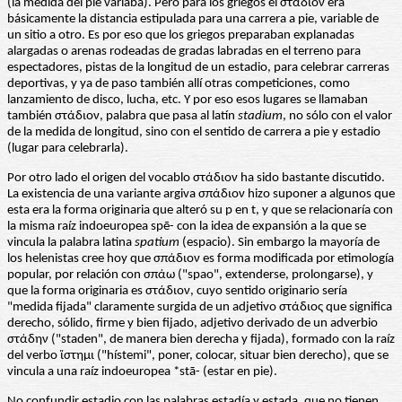
(la medida del pie variaba). Pero para los griegos el στάδιον era
básicamente la distancia estipulada para una carrera a pie, variable de
un sitio a otro. Es por eso que los griegos preparaban explanadas
alargadas o arenas rodeadas de gradas labradas en el terreno para
espectadores, pistas de la longitud de un estadio, para celebrar carreras
deportivas, y ya de paso también allí otras competiciones, como
lanzamiento de disco, lucha, etc. Y por eso esos lugares se llamaban
también στάδιον, palabra que pasa al latín
stadium
, no sólo con el valor
de la medida de longitud, sino con el sentido de carrera a pie y estadio
(lugar para celebrarla).
Por otro lado el origen del vocablo στάδιον ha sido bastante discutido.
La existencia de una variante argiva σπάδιον hizo suponer a algunos que
esta era la forma originaria que alteró su p en t, y que se relacionaría con
la misma raíz indoeuropea spē- con la idea de expansión a la que se
vincula la palabra latina
spatium
(espacio). Sin embargo la mayoría de
los helenistas cree hoy que σπάδιον es forma modificada por etimología
popular, por relación con σπάω ("spao", extenderse, prolongarse), y
que la forma originaria es στάδιον, cuyo sentido originario sería
"medida fijada" claramente surgida de un adjetivo στάδιος que significa
derecho, sólido, firme y bien fijado, adjetivo derivado de un adverbio
στάδην ("staden", de manera bien derecha y fijada), formado con la raíz
del verbo ἵστημι ("hístemi", poner, colocar, situar bien derecho), que se
vincula a una raíz indoeuropea *stā- (estar en pie).
No confundir estadio con las palabras estadía y estada, que no tienen