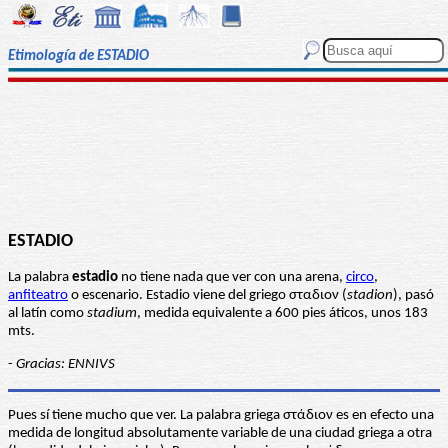
Etimología de ESTADIO
ESTADIO
La palabra
estadio
no tiene nada que ver con una arena,
circo
,
anfiteatro
o escenario. Estadio viene del griego σταδιον (
stadion
), pasó
al latín como
stadium
, medida equivalente a 600 pies áticos, unos 183
mts.
-
Gracias: ENNIVS
Pues sí tiene mucho que ver. La palabra griega στάδιον es en efecto una
medida de longitud absolutamente variable de una ciudad griega a otra