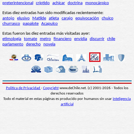
preterintencional
críptido
achicar
doctrina
monocárpico
Estas diez entradas han sido modificadas recientemente:
antojo
elusivo
Matilde
atleta
carajo
equivocación
chuico
churrasco
papalote
Acapulco
Estas fueron las diez entradas más visitadas ayer:
etimología
tomate
metro
financiero
envidia
discurrir
chile
parlamento
derecho
novela
Política de Privacidad
-
Copyright
www.deChile.net. (c) 2001-2026 - Todos los
derechos reservados
Todo el material en estas páginas es producido por humanos sin usar
inteligencia
artificial