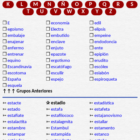
K
L
M
N
Ñ
O
P
Q
R
S
T
U
V
W
X
Y
Z
❒
E
❒
economía
❒
edil
❒
egoísmo
❒
Electra
❒
elipsis
❒
embalaje
❒
embutido
❒
empeine
❒
enajenar
❒
enclave
❒
endodoncia
❒
enfermo
❒
enjuto
❒
ente
❒
entrenar
❒
epazote
❒
epiplón
❒
equino
❒
ergotismo
❒
erudito
❒
Escandinavia
❒
escatófago
❒
escólex
❒
escotoma
❒
escullir
❒
eslabón
❒
España
❒
espejo
❒
espiroqueta
❒
esquela
↑↑↑ Grupos Anteriores
➳
estacte
✰ estadio
➳
estadística
➳
estado
➳
estafa
➳
estafeta
➳
estafiate
➳
estafilococo
➳
estajanovismo
➳
estalactita
➳
estalagmita
➳
estallar
➳
estambre
➳
Estambul
➳
estamento
➳
estampar
➳
estampida
➳
estanco