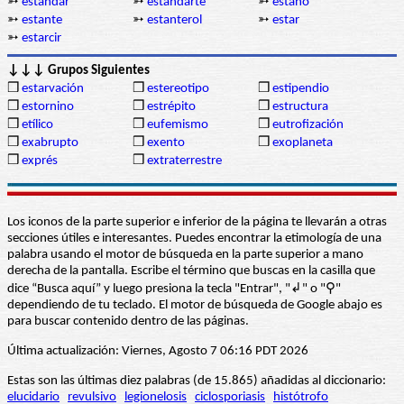
➳
estándar
➳
estandarte
➳
estaño
➳
estante
➳
estanterol
➳
estar
➳
estarcir
↓↓↓ Grupos Siguientes
❒
estarvación
❒
estereotipo
❒
estipendio
❒
estornino
❒
estrépito
❒
estructura
❒
etílico
❒
eufemismo
❒
eutrofización
❒
exabrupto
❒
exento
❒
exoplaneta
❒
exprés
❒
extraterrestre
Los iconos de la parte superior e inferior de la página te llevarán a otras
secciones útiles e interesantes. Puedes encontrar la etimología de una
palabra usando el motor de búsqueda en la parte superior a mano
derecha de la pantalla. Escribe el término que buscas en la casilla que
dice “Busca aquí” y luego presiona la tecla "Entrar", "↲" o "⚲"
dependiendo de tu teclado. El motor de búsqueda de Google abajo es
para buscar contenido dentro de las páginas.
Última actualización: Viernes, Agosto 7 06:16 PDT 2026
Estas son las últimas diez palabras (de 15.865) añadidas al diccionario:
elucidario
revulsivo
legionelosis
ciclosporiasis
histótrofo