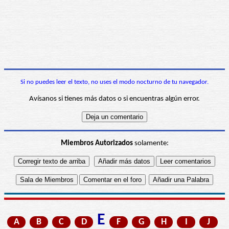
Si no puedes leer el texto, no uses el modo nocturno de tu navegador.
Avísanos si tienes más datos o si encuentras algún error.
Miembros Autorizados
solamente:
E
A
B
C
D
F
G
H
I
J