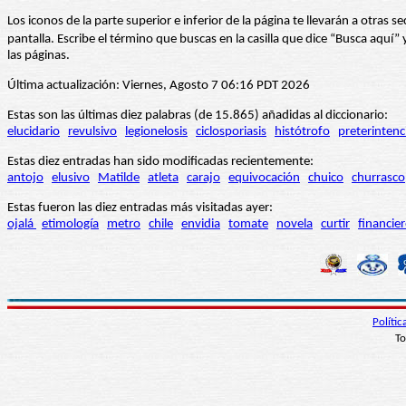
Los iconos de la parte superior e inferior de la página te llevarán a otra
pantalla. Escribe el término que buscas en la casilla que dice “Busca aqu
las páginas.
Última actualización: Viernes, Agosto 7 06:16 PDT 2026
Estas son las últimas diez palabras (de 15.865) añadidas al diccionario:
elucidario
revulsivo
legionelosis
ciclosporiasis
histótrofo
preterintenc
Estas diez entradas han sido modificadas recientemente:
antojo
elusivo
Matilde
atleta
carajo
equivocación
chuico
churrasco
Estas fueron las diez entradas más visitadas ayer:
ojalá
etimología
metro
chile
envidia
tomate
novela
curtir
financie
Políti
To