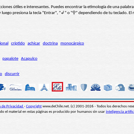
s secciones útiles e interesantes. Puedes encontrar la etimología de una pal
í” y luego presiona la tecla "Entrar", "↲" o "⚲" dependiendo de tu teclado.
ional
críptido
achicar
doctrina
monocárpico
papalote
Acapulco
ro
discurrir
ca de Privacidad
-
Copyright
www.deChile.net. (c) 2001-2026 - Todos los derechos res
do el material en estas páginas es producido por humanos sin usar
inteligencia artific