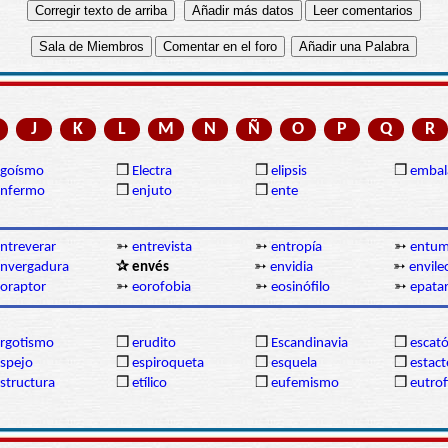
J
K
L
M
N
Ñ
O
P
Q
R
egoísmo
❒
Electra
❒
elipsis
❒
embal
enfermo
❒
enjuto
❒
ente
ntreverar
➳
entrevista
➳
entropía
➳
entum
nvergadura
✰ envés
➳
envidia
➳
envile
oraptor
➳
eorofobia
➳
eosinófilo
➳
epata
rgotismo
❒
erudito
❒
Escandinavia
❒
escat
spejo
❒
espiroqueta
❒
esquela
❒
estact
structura
❒
etílico
❒
eufemismo
❒
eutrof