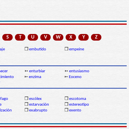
S
T
U
V
W
X
Y
Z
aje
❒
embutido
❒
empeine
ecer
➳
enturbiar
➳
entusiasmo
cimiento
➳
enzima
➳
Eoceno
r
ófago
❒
escólex
❒
escotoma
e
❒
estarvación
❒
estereotipo
ización
❒
exabrupto
❒
exento