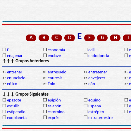
E
A
B
C
D
F
G
H
I
❒
E
❒
economía
❒
edil
❒
❒
enajenar
❒
enclave
❒
endodoncia
❒
↑↑↑ Grupos Anteriores
➳
entrenar
➳
entresuelo
➳
entretener
➳
e
➳
enunciado
➳
enuresis
➳
envejecer
➳
e
➳
eólico
➳
Éolo
➳
eón
➳
e
↓↓↓ Grupos Siguientes
❒
epazote
❒
epiplón
❒
equino
❒
e
❒
escullir
❒
eslabón
❒
España
❒
e
❒
estipendio
❒
estornino
❒
estrépito
❒
e
❒
exoplaneta
❒
exprés
❒
extraterrestre