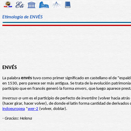
Etimología de ENVÉS
ENVÉS
La palabra
envés
tuvo como primer significado en castellano el de "espalda
en 1530, pero parece ser más antigua. Se trata de la evolución patrimonial
participio que en francés generó la forma
envers
, que luego aparece prest
Inversus-a-um
es el participio de perfecto de
invertĕre
(volver hacia atrás 
(hacer girar, hacer volver), de donde el latín forma cantidad de derivados q
indoeuropea
*
wer-2
(volver, doblar).
- Gracias: Helena