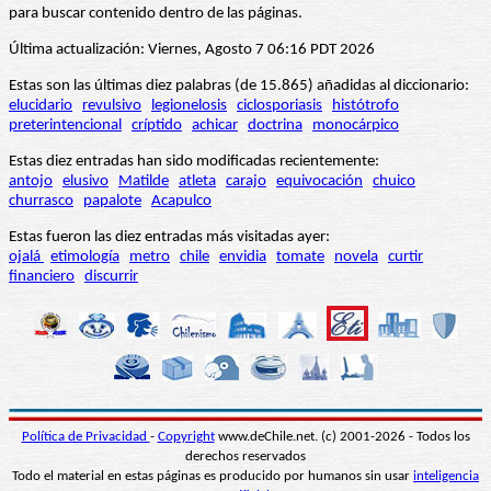
para buscar contenido dentro de las páginas.
Última actualización: Viernes, Agosto 7 06:16 PDT 2026
Estas son las últimas diez palabras (de 15.865) añadidas al diccionario:
elucidario
revulsivo
legionelosis
ciclosporiasis
histótrofo
preterintencional
críptido
achicar
doctrina
monocárpico
Estas diez entradas han sido modificadas recientemente:
antojo
elusivo
Matilde
atleta
carajo
equivocación
chuico
churrasco
papalote
Acapulco
Estas fueron las diez entradas más visitadas ayer:
ojalá
etimología
metro
chile
envidia
tomate
novela
curtir
financiero
discurrir
Política de Privacidad
-
Copyright
www.deChile.net. (c) 2001-2026 - Todos los
derechos reservados
Todo el material en estas páginas es producido por humanos sin usar
inteligencia