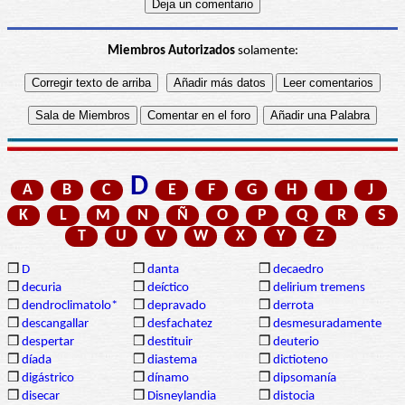
Miembros Autorizados
solamente:
D
A
B
C
E
F
G
H
I
J
K
L
M
N
Ñ
O
P
Q
R
S
T
U
V
W
X
Y
Z
❒
D
❒
danta
❒
decaedro
❒
decuria
❒
deíctico
❒
delirium tremens
❒
dendroclimatolo*
❒
depravado
❒
derrota
❒
descangallar
❒
desfachatez
❒
desmesuradamente
❒
despertar
❒
destituir
❒
deuterio
❒
díada
❒
diastema
❒
dictioteno
❒
digástrico
❒
dínamo
❒
dipsomanía
❒
disecar
❒
Disneylandia
❒
distocia