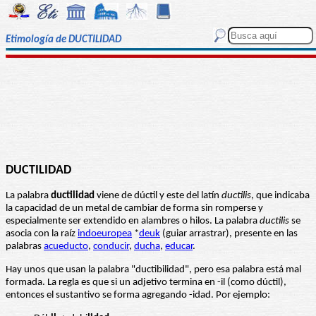
Etimología de DUCTILIDAD
DUCTILIDAD
La palabra
ductilidad
viene de dúctil y este del latín
ductilis
, que indicaba
la capacidad de un metal de cambiar de forma sin romperse y
especialmente ser extendido en alambres o hilos. La palabra
ductilis
se
asocia con la raíz
indoeuropea
*
deuk
(guiar arrastrar), presente en las
palabras
acueducto
,
conducir
,
ducha
,
educar
.
Hay unos que usan la palabra "ductibilidad", pero esa palabra está mal
formada. La regla es que si un adjetivo termina en -il (como dúctil),
entonces el sustantivo se forma agregando -idad. Por ejemplo: