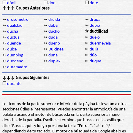
❒
dócil
❒
don
❒
dote
↑↑↑ Grupos Anteriores
➳
drosómetro
➳
druida
➳
drupa
➳
dualidad
➳
duba
➳
dubio
➳
ducha
➳
ducho
✰ ductilidad
➳
ductus
➳
duda
➳
duelo
➳
duende
➳
dueño
➳
duermevela
➳
dulce
➳
Dulcinea
➳
dulía
➳
dumping
➳
duna
➳
dúo
➳
duodeno
➳
duplex
➳
duque
➳
duramadre
↓↓↓ Grupos Siguientes
❒
durante
Los iconos de la parte superior e inferior de la página te llevarán a otras
secciones útiles e interesantes. Puedes encontrar la etimología de una
palabra usando el motor de búsqueda en la parte superior a mano
derecha de la pantalla. Escribe el término que buscas en la casilla que
dice “Busca aquí” y luego presiona la tecla "Entrar", "↲" o "⚲"
dependiendo de tu teclado. El motor de búsqueda de Google abajo es