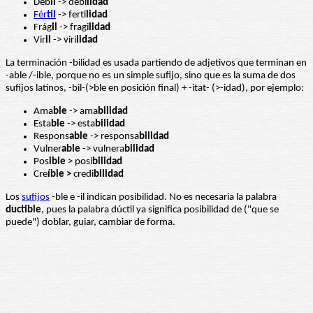
Déb
il
-> debi
lidad
Fér
til
-> ferti
lidad
Frág
il
-> fragi
lidad
Vir
il
-> viri
lidad
La terminación -bilidad es usada partiendo de adjetivos que terminan en
-able /-ible, porque no es un simple sufijo, sino que es la suma de dos
sufijos latinos, -bil-(>ble en posición final) + -itat- (>-idad), por ejemplo:
Ama
ble
-> ama
bilidad
Esta
ble
-> esta
bilidad
Respons
able
-> responsa
bilidad
Vulner
able
-> vulnera
bilidad
Pos
ible
> posi
bilidad
Cre
íble >
credi
bilidad
Los
sufijos
-ble e -il indican posibilidad. No es necesaria la palabra
ductible
, pues la palabra dúctil ya significa posibilidad de ("que se
puede") doblar, guiar, cambiar de forma.