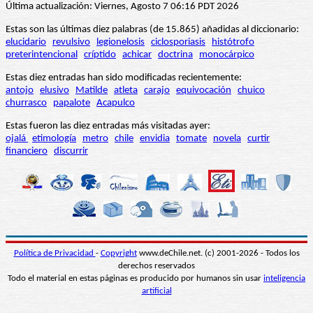
Última actualización: Viernes, Agosto 7 06:16 PDT 2026
Estas son las últimas diez palabras (de 15.865) añadidas al diccionario:
elucidario
revulsivo
legionelosis
ciclosporiasis
histótrofo
preterintencional
críptido
achicar
doctrina
monocárpico
Estas diez entradas han sido modificadas recientemente:
antojo
elusivo
Matilde
atleta
carajo
equivocación
chuico
churrasco
papalote
Acapulco
Estas fueron las diez entradas más visitadas ayer:
ojalá
etimología
metro
chile
envidia
tomate
novela
curtir
financiero
discurrir
Política de Privacidad
-
Copyright
www.deChile.net. (c) 2001-2026 - Todos los
derechos reservados
Todo el material en estas páginas es producido por humanos sin usar
inteligencia
artificial