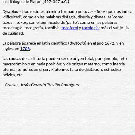
los diálogos de Platón (427-347 a.C.).
Dystokía
= δυστοκία es término formado por
dys
- = δυσ- que nos indica
'dificultad', como en las palabras disfagia, disuria y disnea, así como
tókos
= τόκος, con el significado de 'parto', como en las palabras
tococirugía, tocografía, tocólisis,
tocoferol
y
tocología
; más el sufijo -ia
de cualidad.
La palabra aparece en latín científico (
dystocia
) en el año 1672, y en
inglés, en
1706
.
Las causas de la distocia pueden ser de origen fetal, por ejemplo, feto
macrosómico o en mala posición; y de origen materno, como inercia
uterina, tumores en el cérvix uterino, falta de dilatación, estrechez
pélvica, etc.
- Gracias: Jesús Gerardo Treviño Rodríguez.