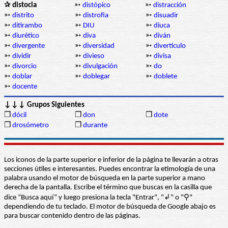
✰ distocia
➳
distópico
➳
distracción
➳
distrito
➳
distrofia
➳
disuadir
➳
ditirambo
➳
DIU
➳
diuca
➳
diurético
➳
diva
➳
diván
➳
divergente
➳
diversidad
➳
divertículo
➳
dividir
➳
divieso
➳
divisa
➳
divorcio
➳
divulgación
➳
do
➳
doblar
➳
doblegar
➳
doblete
➳
docente
↓↓↓ Grupos Siguientes
❒
dócil
❒
don
❒
dote
❒
drosómetro
❒
durante
Los iconos de la parte superior e inferior de la página te llevarán a otras
secciones útiles e interesantes. Puedes encontrar la etimología de una
palabra usando el motor de búsqueda en la parte superior a mano
derecha de la pantalla. Escribe el término que buscas en la casilla que
dice “Busca aquí” y luego presiona la tecla "Entrar", "↲" o "⚲"
dependiendo de tu teclado. El motor de búsqueda de Google abajo es
para buscar contenido dentro de las páginas.