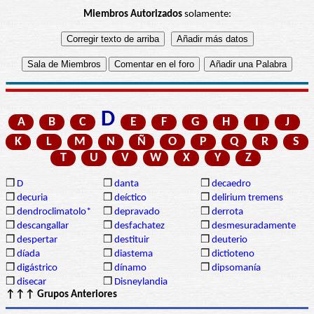
Miembros Autorizados
solamente:
D
A
B
C
E
F
G
H
I
J
K
L
M
N
Ñ
O
P
Q
R
S
T
U
V
W
X
Y
Z
❒
D
❒
danta
❒
decaedro
❒
decuria
❒
deíctico
❒
delirium tremens
❒
dendroclimatolo*
❒
depravado
❒
derrota
❒
descangallar
❒
desfachatez
❒
desmesuradamente
❒
despertar
❒
destituir
❒
deuterio
❒
díada
❒
diastema
❒
dictioteno
❒
digástrico
❒
dínamo
❒
dipsomanía
❒
disecar
❒
Disneylandia
↑↑↑ Grupos Anteriores