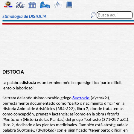
Etimología de DISTOCIA
DISTOCIA
La palabra
distocia
es un término médico que significa 'parto difícil,
lento o laborioso'.
Se trata del antiquísimo vocablo griego
δυστοκία
(
dystokía
),
perfectamente documentado como "parto o nacimiento difícil" en la
Historia Animal de Aristóteles (384-322), libro 7, donde trata temas
como concepción, preñez y lactancia; así como en la obra
Historia
Plantarum
(Historia de las Plantas) del griego Teofrasto (371-287 a.C.),
libro 9, dedicado a las plantas medicinales. También está atestiguada la
palabra δυστοκέω (
dystokéo
) con el significado "tener parto difícil" en