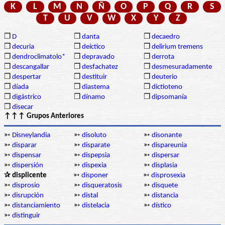
K
L
M
N
Ñ
O
P
Q
R
S
T
U
V
W
X
Y
Z
❒
D
❒
danta
❒
decaedro
❒
decuria
❒
deíctico
❒
delirium tremens
❒
dendroclimatolo*
❒
depravado
❒
derrota
❒
descangallar
❒
desfachatez
❒
desmesuradamente
❒
despertar
❒
destituir
❒
deuterio
❒
díada
❒
diastema
❒
dictioteno
❒
digástrico
❒
dínamo
❒
dipsomanía
❒
disecar
↑↑↑ Grupos Anteriores
➳
Disneylandia
➳
disoluto
➳
disonante
➳
disparar
➳
disparate
➳
dispareunia
➳
dispensar
➳
dispepsia
➳
dispersar
➳
dispersión
➳
dispexia
➳
displasia
✰ displicente
➳
disponer
➳
disprosexia
➳
disprosio
➳
disqueratosis
➳
disquete
➳
disrupción
➳
distal
➳
distancia
➳
distanciamiento
➳
distelacia
➳
dístico
➳
distinguir