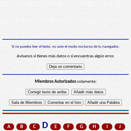
Si no puedes leer el texto, no uses el modo nocturno de tu navegador.
Avísanos si tienes más datos o si encuentras algún error.
Miembros Autorizados
solamente:
D
A
B
C
E
F
G
H
I
J