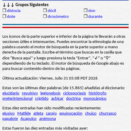
↓↓↓ Grupos Siguientes
❒
distocia
❒
dócil
❒
don
❒
dote
❒
drosómetro
❒
durante
Los iconos de la parte superior e inferior de la página te llevarán a otras
secciones útiles e interesantes. Puedes encontrar la etimología de una
palabra usando el motor de búsqueda en la parte superior a mano
derecha de la pantalla. Escribe el término que buscas en la casilla que
dice “Busca aquí” y luego presiona la tecla "Entrar", "↲" o "⚲"
dependiendo de tu teclado. El motor de búsqueda de Google abajo es
para buscar contenido dentro de las páginas.
Última actualización: Viernes, Julio 31 05:08 PDT 2026
Estas son las últimas diez palabras (de 15.865) añadidas al diccionario:
elucidario
revulsivo
legionelosis
ciclosporiasis
histótrofo
preterintencional
críptido
achicar
doctrina
monocárpico
Estas diez entradas han sido modificadas recientemente:
elusivo
Matilde
atleta
carajo
equivocación
chuico
churrasco
papalote
Acapulco
anémona
Estas fueron las diez entradas más visitadas ayer: