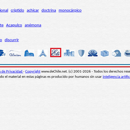
ional
críptido
achicar
doctrina
monocárpico
te
Acapulco
anémona
ro
discurrir
ca de Privacidad
-
Copyright
www.deChile.net. (c) 2001-2026 - Todos los derechos res
do el material en estas páginas es producido por humanos sin usar
inteligencia artific