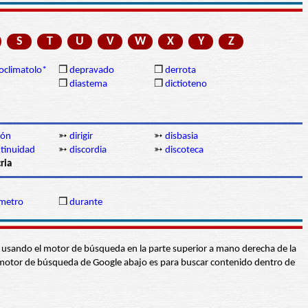
S
T
U
V
W
X
Y
Z
oclimatolo*
❒
depravado
❒
derrota
❒
diastema
❒
dictioteno
ión
➳
dirigir
➳
disbasia
ntinuidad
➳
discordia
➳
discoteca
ria
metro
❒
durante
abra usando el motor de búsqueda en la parte superior a mano derecha de la
 El motor de búsqueda de Google abajo es para buscar contenido dentro de