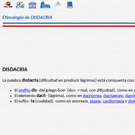
Etimología de DISDACRIA
DISDACRIA
La palabra
disdacria
(dificultad en producir lágrimas) está compuesta con:
El
prefijo
dis
- del griego δυσ- (
dys
- = mal, con dificultad), como en
El elemento
dacri
- (lágrima), como en
dacriorrea
,
dacriagogo
,
dacrio
El sufijo -
ia
(cualidad), como en anorexia,
ataxia
,
cardiorrexia
y
disl