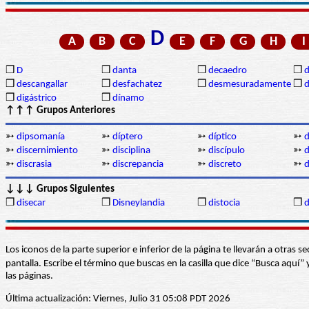
D
A
B
C
E
F
G
H
I
❒
D
❒
danta
❒
decaedro
❒
d
❒
descangallar
❒
desfachatez
❒
desmesuradamente
❒
d
❒
digástrico
❒
dínamo
↑↑↑ Grupos Anteriores
➳
dipsomanía
➳
díptero
➳
díptico
➳
d
➳
discernimiento
➳
disciplina
➳
discípulo
➳
d
➳
discrasia
➳
discrepancia
➳
discreto
➳
d
↓↓↓ Grupos Siguientes
❒
disecar
❒
Disneylandia
❒
distocia
❒
d
Los iconos de la parte superior e inferior de la página te llevarán a otra
pantalla. Escribe el término que buscas en la casilla que dice “Busca aqu
las páginas.
Última actualización: Viernes, Julio 31 05:08 PDT 2026