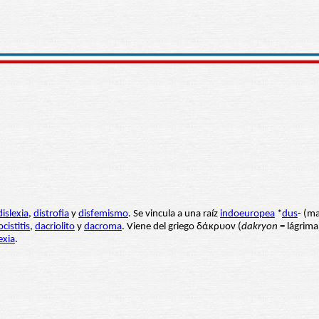
dislexia
,
distrofia
y
disfemismo
. Se vincula a una raíz
indoeuropea
*
dus
- (mal
cistitis
,
dacriolito
y
dacroma
. Viene del griego δάκρυον (
dakryon
= lágrima)
exia
.