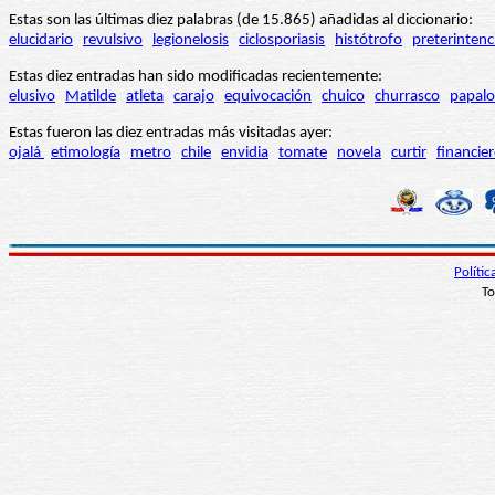
Estas son las últimas diez palabras (de 15.865) añadidas al diccionario:
elucidario
revulsivo
legionelosis
ciclosporiasis
histótrofo
preterintenc
Estas diez entradas han sido modificadas recientemente:
elusivo
Matilde
atleta
carajo
equivocación
chuico
churrasco
papalo
Estas fueron las diez entradas más visitadas ayer:
ojalá
etimología
metro
chile
envidia
tomate
novela
curtir
financie
Políti
To