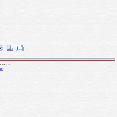
ervados
ial