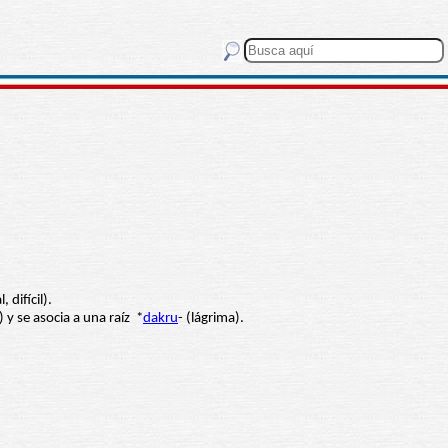
, difícil).
 y se asocia a una raíz *
dakru
- (lágrima).