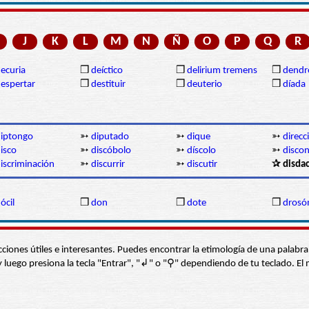
J
K
L
M
N
Ñ
O
P
Q
R
ecuria
❒
deíctico
❒
delirium tremens
❒
dendr
espertar
❒
destituir
❒
deuterio
❒
díada
iptongo
➳
diputado
➳
dique
➳
direcc
isco
➳
discóbolo
➳
díscolo
➳
disco
iscriminación
➳
discurrir
➳
discutir
✰ disdac
ócil
❒
don
❒
dote
❒
drosó
s secciones útiles e interesantes. Puedes encontrar la etimología de una pal
í” y luego presiona la tecla "Entrar", "↲" o "⚲" dependiendo de tu teclado.