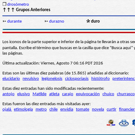
❒
drosómetro
↑↑↑ Grupos Anteriores
➳
durante
➳
durazno
✰ duro
Los iconos de la parte superior e inferior de la página te llevarán a otra
pantalla. Escribe el término que buscas en la casilla que dice “Busca aqu
las páginas.
Última actualización: Viernes, Agosto 7 06:16 PDT 2026
Estas son las últimas diez palabras (de 15.865) añadidas al diccionario:
elucidario
revulsivo
legionelosis
ciclosporiasis
histótrofo
preterintenc
Estas diez entradas han sido modificadas recientemente:
antojo
elusivo
Matilde
atleta
carajo
equivocación
chuico
churrasco
Estas fueron las diez entradas más visitadas ayer:
ojalá
etimología
metro
chile
envidia
tomate
novela
curtir
financie