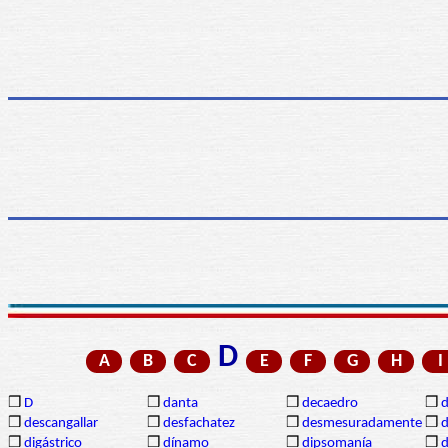
D
A
B
C
E
F
G
H
I
❒
D
❒
danta
❒
decaedro
❒
d
❒
descangallar
❒
desfachatez
❒
desmesuradamente
❒
d
❒
digástrico
❒
dínamo
❒
dipsomanía
❒
d