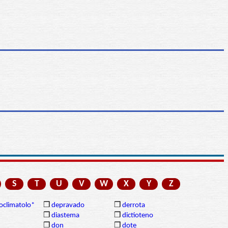
S
T
U
V
W
X
Y
Z
oclimatolo*
❒
depravado
❒
derrota
❒
diastema
❒
dictioteno
❒
don
❒
dote