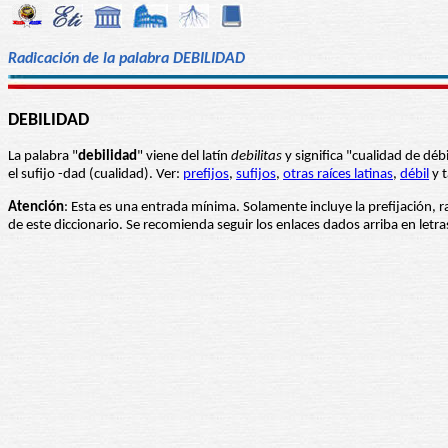
Radicación de la palabra DEBILIDAD
DEBILIDAD
La palabra "
debilidad
" viene del latín
debilitas
y significa "cualidad de déb
el sufijo -dad (cualidad). Ver:
prefijos
,
sufijos
,
otras raíces latinas
,
débil
y 
Atención
: Esta es una entrada mínima. Solamente incluye la prefijación, r
de este diccionario. Se recomienda seguir los enlaces dados arriba en let