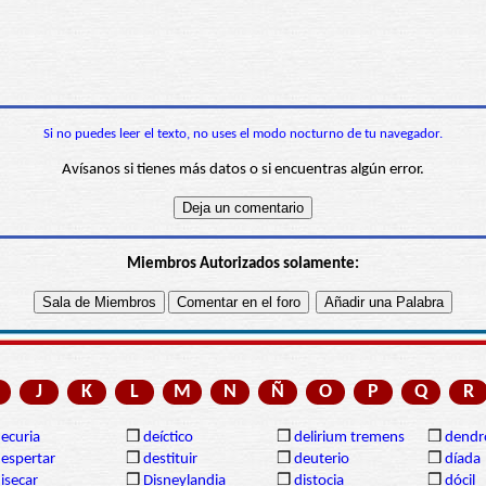
Si no puedes leer el texto, no uses el modo nocturno de tu navegador.
Avísanos si tienes más datos o si encuentras algún error.
Miembros Autorizados solamente:
J
K
L
M
N
Ñ
O
P
Q
R
ecuria
❒
deíctico
❒
delirium tremens
❒
dendr
espertar
❒
destituir
❒
deuterio
❒
díada
isecar
❒
Disneylandia
❒
distocia
❒
dócil