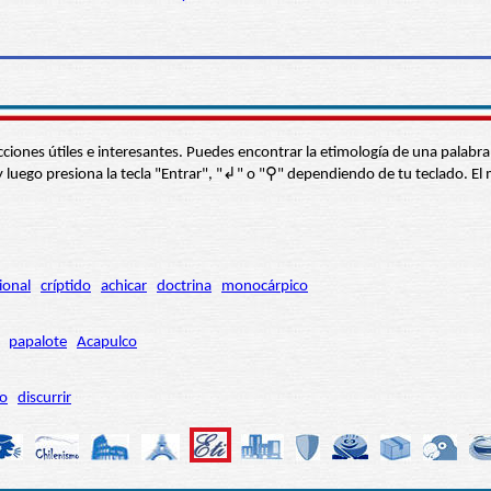
s secciones útiles e interesantes. Puedes encontrar la etimología de una pal
í” y luego presiona la tecla "Entrar", "↲" o "⚲" dependiendo de tu teclado.
ional
críptido
achicar
doctrina
monocárpico
papalote
Acapulco
ro
discurrir