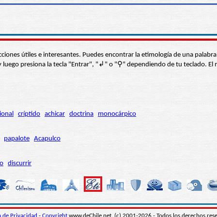
s secciones útiles e interesantes. Puedes encontrar la etimología de una pal
í” y luego presiona la tecla "Entrar", "↲" o "⚲" dependiendo de tu teclado.
ional
críptido
achicar
doctrina
monocárpico
papalote
Acapulco
ro
discurrir
ca de Privacidad
-
Copyright
www.deChile.net. (c) 2001-2026 - Todos los derechos res