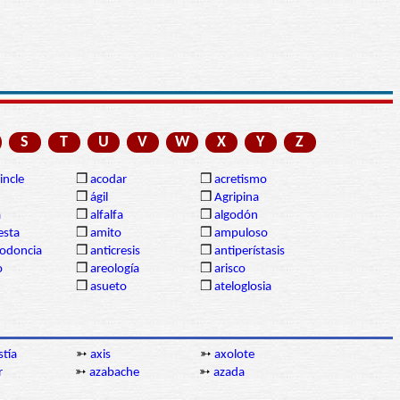
S
T
U
V
W
X
Y
Z
incle
❒
acodar
❒
acretismo
❒
ágil
❒
Agripina
a
❒
alfalfa
❒
algodón
sta
❒
amito
❒
ampuloso
lodoncia
❒
anticresis
❒
antiperístasis
o
❒
areología
❒
arisco
❒
asueto
❒
ateloglosia
stía
➳
axis
➳
axolote
r
➳
azabache
➳
azada