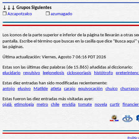
↓↓↓ Grupos Siguientes
❒
Azcapotzalco
❒
azumagado
Los iconos de la parte superior e inferior de la página te llevarán a otra
pantalla. Escribe el término que buscas en la casilla que dice “Busca aqu
las páginas.
Última actualización: Viernes, Agosto 7 06:16 PDT 2026
Estas son las últimas diez palabras (de 15.865) añadidas al diccionario:
elucidario
revulsivo
legionelosis
ciclosporiasis
histótrofo
preterintenc
Estas diez entradas han sido modificadas recientemente:
antojo
elusivo
Matilde
atleta
carajo
equivocación
chuico
churrasco
Estas fueron las diez entradas más visitadas ayer:
ojalá
etimología
metro
chile
envidia
tomate
novela
curtir
financie
Políti