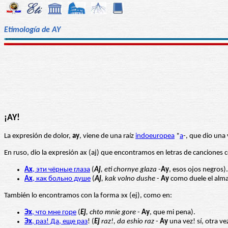
Etimología de AY
¡AY!
La expresión de dolor,
ay
, viene de una raíz
indoeuropea
*
a
-, que dio una 
En ruso, dio la expresión ах (aj) que encontramos en letras de canciones
Ах
, эти чёрные глаза
(
Aj
, eti chornye glaza
-
Ay
, esos ojos negros).
Ах
, как больно душе
(
Aj
, kak volno dushe
-
Ay
como duele el alma
También lo encontramos con la forma эх (ej), como en:
Эх
, что мне горе
(
Ej
, chto mnie gore
-
Ay
, que mi pena).
Эх
, раз! Да, еще раз
! (
Ej
raz!, da eshio raz
-
Ay
una vez! sí, otra ve