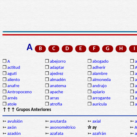
A
B
C
D
E
F
G
H
I
❒
A
❒
abejorro
❒
abogado
❒
a
❒
actitud
❒
adaptar
❒
adherir
❒
❒
agutí
❒
ajedrez
❒
alambre
❒
a
❒
aliento
❒
almadén
❒
almoneda
❒
a
❒
anafre
❒
anatema
❒
andrajo
❒
a
❒
Antropoceno
❒
apache
❒
apiario
❒
a
❒
arnés
❒
arras
❒
arrogante
❒
a
❒
atole
❒
atrofia
❒
aurícula
❒
↑↑↑ Grupos Anteriores
➳
avulsión
➳
avutarda
➳
axial
➳
a
➳
axón
➳
axonométrico
✰ ay
➳
A
➳
azadón
➳
azafata
➳
azafrán
➳
a