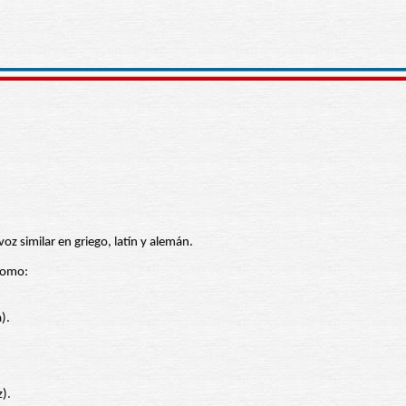
voz similar en griego, latín y alemán.
 como:
).
z).