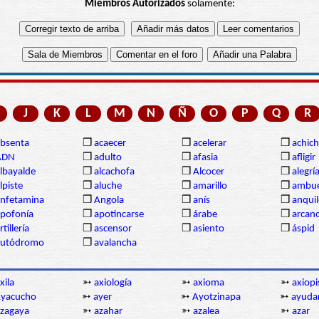
Miembros Autorizados
solamente:
J
K
L
M
N
Ñ
O
P
Q
R
bsenta
❒
acaecer
❒
acelerar
❒
achich
ADN
❒
adulto
❒
afasia
❒
afligir
lbayalde
❒
alcachofa
❒
Alcocer
❒
alegrí
lpiste
❒
aluche
❒
amarillo
❒
ambue
nfetamina
❒
Angola
❒
anís
❒
anqui
pofonía
❒
apotincarse
❒
árabe
❒
arcan
rtillería
❒
ascensor
❒
asiento
❒
áspid
autódromo
❒
avalancha
xila
➳
axiología
➳
axioma
➳
axiopi
yacucho
➳
ayer
➳
Ayotzinapa
➳
ayuda
zagaya
➳
azahar
➳
azalea
➳
azar