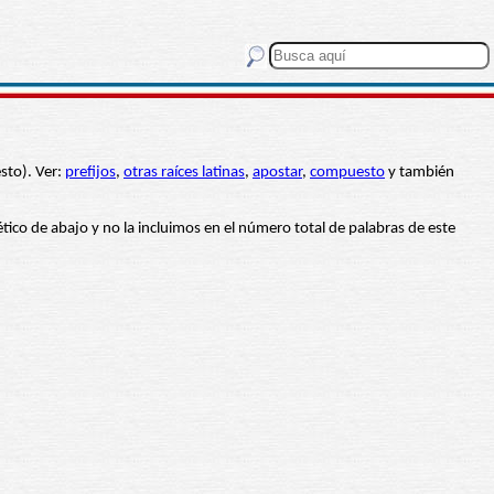
sto). Ver:
prefijos
,
otras raíces latinas
,
apostar
,
compuesto
y también
bético de abajo y no la incluimos en el número total de palabras de este