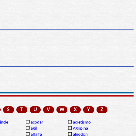
S
T
U
V
W
X
Y
Z
incle
❒
acodar
❒
acretismo
❒
ágil
❒
Agripina
a
❒
alfalfa
❒
algodón