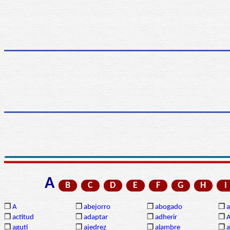
A
B
C
D
E
F
G
H
I
❒
A
❒
abejorro
❒
abogado
❒
a
❒
actitud
❒
adaptar
❒
adherir
❒
❒
agutí
❒
ajedrez
❒
alambre
❒
a