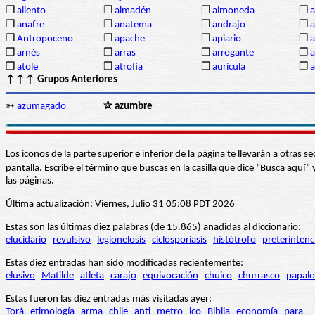
❒
aliento
❒
almadén
❒
almoneda
❒
a
❒
anafre
❒
anatema
❒
andrajo
❒
a
❒
Antropoceno
❒
apache
❒
apiario
❒
a
❒
arnés
❒
arras
❒
arrogante
❒
a
❒
atole
❒
atrofia
❒
aurícula
❒
↑↑↑ Grupos Anteriores
➳
azumagado
✰ azumbre
Los iconos de la parte superior e inferior de la página te llevarán a otra
pantalla. Escribe el término que buscas en la casilla que dice “Busca aqu
las páginas.
Última actualización: Viernes, Julio 31 05:08 PDT 2026
Estas son las últimas diez palabras (de 15.865) añadidas al diccionario:
elucidario
revulsivo
legionelosis
ciclosporiasis
histótrofo
preterintenc
Estas diez entradas han sido modificadas recientemente:
elusivo
Matilde
atleta
carajo
equivocación
chuico
churrasco
papalo
Estas fueron las diez entradas más visitadas ayer:
Torá
etimología
arma
chile
anti
metro
ico
Biblia
economía
para