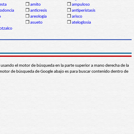
sta
❒
amito
❒
ampuloso
lodoncia
❒
anticresis
❒
antiperístasis
o
❒
areología
❒
arisco
❒
asueto
❒
ateloglosia
otzalco
abra usando el motor de búsqueda en la parte superior a mano derecha de la
 El motor de búsqueda de Google abajo es para buscar contenido dentro de