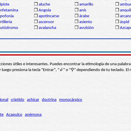
lpiste
❒
aluche
❒
amarillo
❒
ambue
nfetamina
❒
Angola
❒
anís
❒
anqui
pofonía
❒
apotincarse
❒
árabe
❒
arcan
rtillería
❒
ascensor
❒
asiento
❒
áspid
autódromo
❒
avalancha
❒
avulsión
❒
Azcap
s secciones útiles e interesantes. Puedes encontrar la etimología de una pal
í” y luego presiona la tecla "Entrar", "↲" o "⚲" dependiendo de tu teclado.
ional
críptido
achicar
doctrina
monocárpico
te
Acapulco
anémona