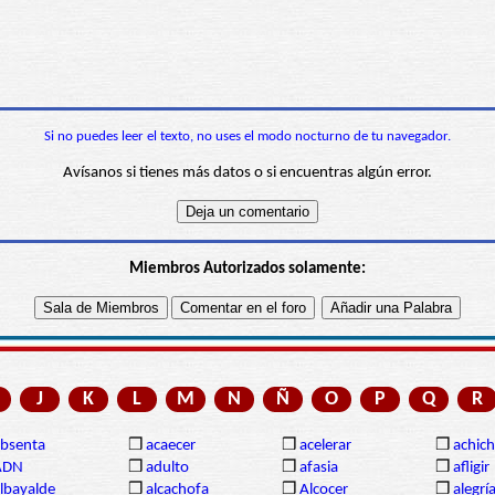
Si no puedes leer el texto, no uses el modo nocturno de tu navegador.
Avísanos si tienes más datos o si encuentras algún error.
Miembros Autorizados solamente:
J
K
L
M
N
Ñ
O
P
Q
R
bsenta
❒
acaecer
❒
acelerar
❒
achich
ADN
❒
adulto
❒
afasia
❒
afligir
lbayalde
❒
alcachofa
❒
Alcocer
❒
alegrí