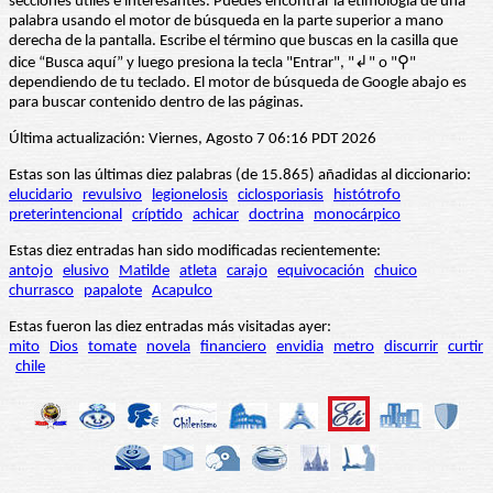
secciones útiles e interesantes. Puedes encontrar la etimología de una
palabra usando el motor de búsqueda en la parte superior a mano
derecha de la pantalla. Escribe el término que buscas en la casilla que
dice “Busca aquí” y luego presiona la tecla "Entrar", "↲" o "⚲"
dependiendo de tu teclado. El motor de búsqueda de Google abajo es
para buscar contenido dentro de las páginas.
Última actualización: Viernes, Agosto 7 06:16 PDT 2026
Estas son las últimas diez palabras (de 15.865) añadidas al diccionario:
elucidario
revulsivo
legionelosis
ciclosporiasis
histótrofo
preterintencional
críptido
achicar
doctrina
monocárpico
Estas diez entradas han sido modificadas recientemente:
antojo
elusivo
Matilde
atleta
carajo
equivocación
chuico
churrasco
papalote
Acapulco
Estas fueron las diez entradas más visitadas ayer:
mito
Dios
tomate
novela
financiero
envidia
metro
discurrir
curtir
chile