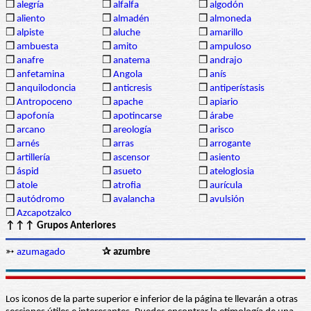
❒
alegría
❒
alfalfa
❒
algodón
❒
aliento
❒
almadén
❒
almoneda
❒
alpiste
❒
aluche
❒
amarillo
❒
ambuesta
❒
amito
❒
ampuloso
❒
anafre
❒
anatema
❒
andrajo
❒
anfetamina
❒
Angola
❒
anís
❒
anquilodoncia
❒
anticresis
❒
antiperístasis
❒
Antropoceno
❒
apache
❒
apiario
❒
apofonía
❒
apotincarse
❒
árabe
❒
arcano
❒
areología
❒
arisco
❒
arnés
❒
arras
❒
arrogante
❒
artillería
❒
ascensor
❒
asiento
❒
áspid
❒
asueto
❒
ateloglosia
❒
atole
❒
atrofia
❒
aurícula
❒
autódromo
❒
avalancha
❒
avulsión
❒
Azcapotzalco
↑↑↑ Grupos Anteriores
➳
azumagado
✰ azumbre
Los iconos de la parte superior e inferior de la página te llevarán a otras