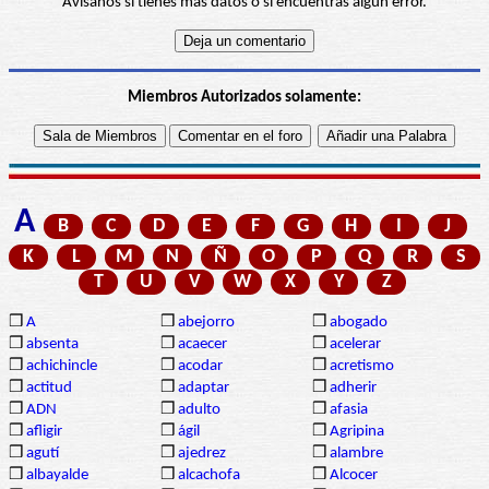
Avísanos si tienes más datos o si encuentras algún error.
Miembros Autorizados solamente:
A
B
C
D
E
F
G
H
I
J
K
L
M
N
Ñ
O
P
Q
R
S
T
U
V
W
X
Y
Z
❒
A
❒
abejorro
❒
abogado
❒
absenta
❒
acaecer
❒
acelerar
❒
achichincle
❒
acodar
❒
acretismo
❒
actitud
❒
adaptar
❒
adherir
❒
ADN
❒
adulto
❒
afasia
❒
afligir
❒
ágil
❒
Agripina
❒
agutí
❒
ajedrez
❒
alambre
❒
albayalde
❒
alcachofa
❒
Alcocer