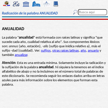
Radicación de la palabra ANUALIDAD
ANUALIDAD
La palabra "
anualidad
" está formada con raíces latinas y significa "que
sucede cada año, cualidad relativa al año". Sus componentes léxicos
son:
annus
(año, estación),
-alis
(sufijo que inidica relativo a), más el
sufijo -dad (cualidad). Ver:
sufijos
,
otras raíces latinas
,
año
,
anuario
y
también
anualizar
.
Atención
: Esta es una entrada mínima. Solamente incluye la radicación y
la sufijación de la palabra
anualidad
. Ni siquiera la tenemos en el índice
alfabético de abajo y no la incluimos en el número total de palabras de
este diccionario. Se recomienda seguir los enlaces dados arriba en letras
azules para más información sobre los elementos que forman esta
palabra.