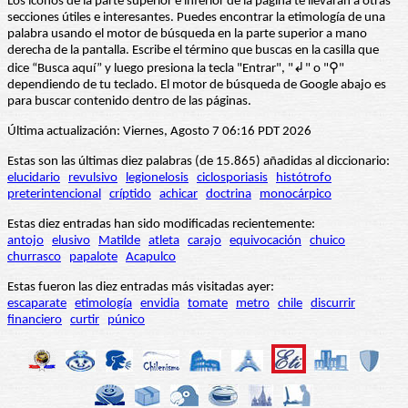
Los iconos de la parte superior e inferior de la página te llevarán a otras
secciones útiles e interesantes. Puedes encontrar la etimología de una
palabra usando el motor de búsqueda en la parte superior a mano
derecha de la pantalla. Escribe el término que buscas en la casilla que
dice “Busca aquí” y luego presiona la tecla "Entrar", "↲" o "⚲"
dependiendo de tu teclado. El motor de búsqueda de Google abajo es
para buscar contenido dentro de las páginas.
Última actualización: Viernes, Agosto 7 06:16 PDT 2026
Estas son las últimas diez palabras (de 15.865) añadidas al diccionario:
elucidario
revulsivo
legionelosis
ciclosporiasis
histótrofo
preterintencional
críptido
achicar
doctrina
monocárpico
Estas diez entradas han sido modificadas recientemente:
antojo
elusivo
Matilde
atleta
carajo
equivocación
chuico
churrasco
papalote
Acapulco
Estas fueron las diez entradas más visitadas ayer:
escaparate
etimología
envidia
tomate
metro
chile
discurrir
financiero
curtir
púnico