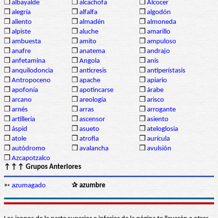
❒
albayalde
❒
alcachofa
❒
Alcocer
❒
alegría
❒
alfalfa
❒
algodón
❒
aliento
❒
almadén
❒
almoneda
❒
alpiste
❒
aluche
❒
amarillo
❒
ambuesta
❒
amito
❒
ampuloso
❒
anafre
❒
anatema
❒
andrajo
❒
anfetamina
❒
Angola
❒
anís
❒
anquilodoncia
❒
anticresis
❒
antiperístasis
❒
Antropoceno
❒
apache
❒
apiario
❒
apofonía
❒
apotincarse
❒
árabe
❒
arcano
❒
areología
❒
arisco
❒
arnés
❒
arras
❒
arrogante
❒
artillería
❒
ascensor
❒
asiento
❒
áspid
❒
asueto
❒
ateloglosia
❒
atole
❒
atrofia
❒
aurícula
❒
autódromo
❒
avalancha
❒
avulsión
❒
Azcapotzalco
↑↑↑ Grupos Anteriores
➳
azumagado
✰ azumbre