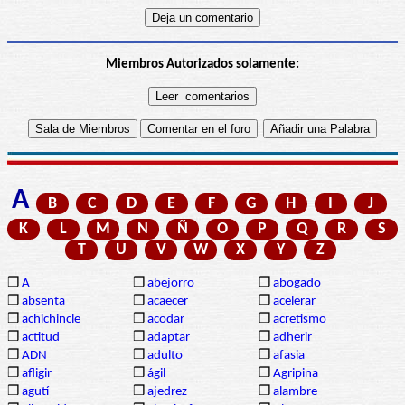
Miembros Autorizados solamente:
A
B
C
D
E
F
G
H
I
J
K
L
M
N
Ñ
O
P
Q
R
S
T
U
V
W
X
Y
Z
❒
A
❒
abejorro
❒
abogado
❒
absenta
❒
acaecer
❒
acelerar
❒
achichincle
❒
acodar
❒
acretismo
❒
actitud
❒
adaptar
❒
adherir
❒
ADN
❒
adulto
❒
afasia
❒
afligir
❒
ágil
❒
Agripina
❒
agutí
❒
ajedrez
❒
alambre