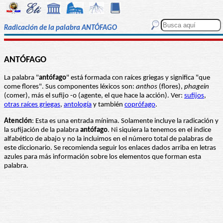
Radicación de la palabra ANTÓFAGO
ANTÓFAGO
La palabra "
antófago
" está formada con raíces griegas y significa "que
come flores". Sus componentes léxicos son:
anthos
(flores),
phagein
(comer), más el sufijo -o (agente, el que hace la acción). Ver:
sufijos
,
otras raíces griegas
,
antología
y también
coprófago
.
Atención
: Esta es una entrada mínima. Solamente incluye la radicación y
la sufijación de la palabra
antófago
. Ni siquiera la tenemos en el índice
alfabético de abajo y no la incluimos en el número total de palabras de
este diccionario. Se recomienda seguir los enlaces dados arriba en letras
azules para más información sobre los elementos que forman esta
palabra.