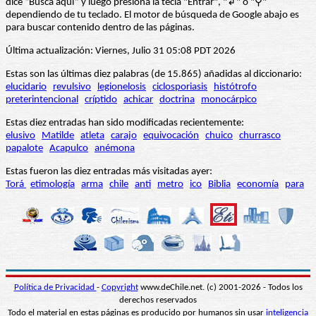
dice “Busca aquí” y luego presiona la tecla "Entrar", "↲" o "⚲"
dependiendo de tu teclado. El motor de búsqueda de Google abajo es
para buscar contenido dentro de las páginas.
Última actualización: Viernes, Julio 31 05:08 PDT 2026
Estas son las últimas diez palabras (de 15.865) añadidas al diccionario:
elucidario
revulsivo
legionelosis
ciclosporiasis
histótrofo
preterintencional
críptido
achicar
doctrina
monocárpico
Estas diez entradas han sido modificadas recientemente:
elusivo
Matilde
atleta
carajo
equivocación
chuico
churrasco
papalote
Acapulco
anémona
Estas fueron las diez entradas más visitadas ayer:
Torá
etimología
arma
chile
anti
metro
ico
Biblia
economía
para
Política de Privacidad
-
Copyright
www.deChile.net. (c) 2001-2026 - Todos los
derechos reservados
Todo el material en estas páginas es producido por humanos sin usar
inteligencia