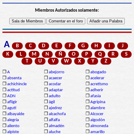
Miembros Autorizados solamente:
A
B
C
D
E
F
G
H
I
J
K
L
M
N
Ñ
O
P
Q
R
S
T
U
V
W
X
Y
Z
❒
A
❒
abejorro
❒
abogado
❒
absenta
❒
acaecer
❒
acelerar
❒
achichincle
❒
acodar
❒
acretismo
❒
actitud
❒
adaptar
❒
adherir
❒
ADN
❒
adulto
❒
afasia
❒
afligir
❒
ágil
❒
Agripina
❒
agutí
❒
ajedrez
❒
alambre
❒
albayalde
❒
alcachofa
❒
Alcocer
❒
alegría
❒
alfalfa
❒
algodón
❒
aliento
❒
almadén
❒
almoneda
❒
alpiste
❒
aluche
❒
amarillo