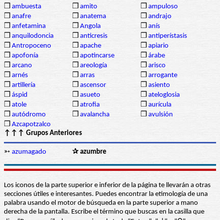
❒
ambuesta
❒
amito
❒
ampuloso
❒
anafre
❒
anatema
❒
andrajo
❒
anfetamina
❒
Angola
❒
anís
❒
anquilodoncia
❒
anticresis
❒
antiperístasis
❒
Antropoceno
❒
apache
❒
apiario
❒
apofonía
❒
apotincarse
❒
árabe
❒
arcano
❒
areología
❒
arisco
❒
arnés
❒
arras
❒
arrogante
❒
artillería
❒
ascensor
❒
asiento
❒
áspid
❒
asueto
❒
ateloglosia
❒
atole
❒
atrofia
❒
aurícula
❒
autódromo
❒
avalancha
❒
avulsión
❒
Azcapotzalco
↑↑↑ Grupos Anteriores
➳
azumagado
✰ azumbre
Los iconos de la parte superior e inferior de la página te llevarán a otras
secciones útiles e interesantes. Puedes encontrar la etimología de una
palabra usando el motor de búsqueda en la parte superior a mano
derecha de la pantalla. Escribe el término que buscas en la casilla que