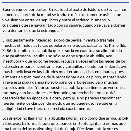
Bueno, vamos por partes. En realidad el texto de Isidoro de Sevilla, más
o menos a partir de la mitad se traduce más exactamente así: "…que
vive siempre entre los sepulcros y entre el estiércol humano, y
cualquiera que se haya untado con su sangre, cuando se vaya a dormir
verá demonios que lo estrangulan".
El supuestamente ingenioso Isidoro de Sevilla inventa o trasmite
muchas etimologías falsas populares y no pocas patrañas. Ya Plinio (lib.
X, 86) trasmite de la abubilla que es sucia en cuanto a su alimento, lo
que ya afirmaba Esquilo. Eso sólo se debe a que la abubilla, ave
insectívora y que no come heces, rebusca a veces entre las heces de los
estercoleros para encontrar larvas y gusanillos, siendo por lo demás ave
muy beneficiosa en las latitudes mediterráneas, ricas en pinares, pues se
alimenta en gran medida de la procesionaria de los pinos, manteniendo
a raya esta plaga dañina no sólo para los árboles sino para muchas
especies animales. Y por supuesto la abubilla poco tiene que ver con las
tumbas y con las visiones de demonios, supercherías todas quizá
desarrolladas en época de Isidoro, pero que no parecen trasmitir tan
fuertemente los clásicos, de modo que no puede decirse que en la
antigüedad el ave fuera despreciada exactamente.
Los griegos no llamaron a la abubilla έποπα, sino como dije arriba, ἔποψ
y ἄπαφος. La forma έποπα que aparece en Septuaginta no es más que
una forma del acusativo singular de ἔποψ. Efectivamente la voz es