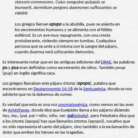
stercore commorans. Cuius sanguine quisquis se
inunxerit, dormitum pergens daemones suffocantes se
videbit.
Los griegos llaman
upupa
a la abubilla, pues se asienta en
los excrementos humanos y se alimenta con el fétido
estiércol. Es un ave muy repugnante, con una cresta
protuberante, viviendo siempre en tumbas. Cualquiera
persona que se unte a si misma con la sangre del pájaro,
cuando duerma verá sofocantes demonios.
Es interesante notar que en las antiguas ediciones del
DRAE
, las palabras
pu
y
pua
eran definidas como excremento de niños. También
poop
(pup) en inglés significa caca.
Los griegos llamaban este pájaro έποπα (
epopa
), palabra que
encontramos en
Deuteronomio 14:18
de la
Septuaginta
, donde se nos
advierte que no la debemos de comer.
Es verdad que esta es una voz
onomatopéyica
, como vemos en las aves
de
Aristófanes
, donde dice que Euelpides llama a los pájaros diciendo
παι, παι, (pai, pai = niño, niño, ver:
pai
dología
), pero Peisetairo dice que
a los έποπα (epopa) hay que llamarlos έποποι (epopoi), vocativo que
no sólo representa el canto del pájaro, sino también a la exclamación de
dolor que emiten los héroes en las tragedias.