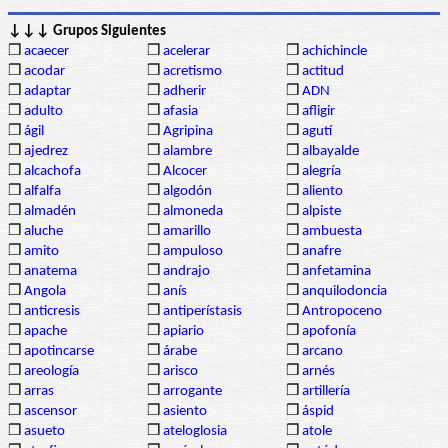
↓↓↓ Grupos Siguientes
❒
acaecer
❒
acelerar
❒
achichincle
❒
acodar
❒
acretismo
❒
actitud
❒
adaptar
❒
adherir
❒
ADN
❒
adulto
❒
afasia
❒
afligir
❒
ágil
❒
Agripina
❒
agutí
❒
ajedrez
❒
alambre
❒
albayalde
❒
alcachofa
❒
Alcocer
❒
alegría
❒
alfalfa
❒
algodón
❒
aliento
❒
almadén
❒
almoneda
❒
alpiste
❒
aluche
❒
amarillo
❒
ambuesta
❒
amito
❒
ampuloso
❒
anafre
❒
anatema
❒
andrajo
❒
anfetamina
❒
Angola
❒
anís
❒
anquilodoncia
❒
anticresis
❒
antiperístasis
❒
Antropoceno
❒
apache
❒
apiario
❒
apofonía
❒
apotincarse
❒
árabe
❒
arcano
❒
areología
❒
arisco
❒
arnés
❒
arras
❒
arrogante
❒
artillería
❒
ascensor
❒
asiento
❒
áspid
❒
asueto
❒
ateloglosia
❒
atole