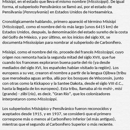
Misisipi, en el estado que lleva el mismo nombre (
Mississippi
). De igual
forma, el subperiodo Pensilvánico se llamó así, por el estado de
Pensilvania (
Pennsylvania
) en Estados Unidos de Norteamérica.
Cronológicamente hablando, primero apareció el término Misisipi
(
Mississippi
), como el nombre del río más largo (unos 6415 km) de
Estados Unidos, después, la denominación del estado sureño de la costa
del Golfo de México, y por último, en los inicios del siglo XX, se
documenta Mississipian para nombrar al subperiodo de Carbonífero.
Misisipi, como el nombre del río, procede del francés
Mississippi
, cuyo
origen nos remonta hacia la segunda mitad del siglo XVII, que fue
cuando los franceses exploraron buena parte del río (ya desde
mediados del siglo XVI, los españoles habían visitado la región). Los
europeos a su vez, crearon el nombre a partir de la lengua Ojibwa (tribu
que merodeaba aguas arriba, allá por los bosques de Wisconsin, junto
con otras como la Kickapoo y la Santee Dakota, desde el siglo VIII d.C.,
hasta la llegada de los europeos). Esta tribu, llamaba al río mshi-,
misi
(grande) -
ziibi
(río), es decir, "Gran Río", que los colonizadores
interpretaron como
Mississippi
.
Los subperiodos Misisípico y Pensilvánico fueron reconocidos y
aceptados desde 1915, y en 1937, se consideró que el primero
correspone más o menos al Carbonífero Inferior (el más antiguo),
mientras que el segundo al Carbonífero Superior o más reciente.