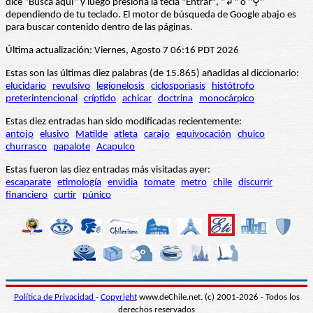
dice “Busca aquí” y luego presiona la tecla "Entrar", "↲" o "⚲"
dependiendo de tu teclado. El motor de búsqueda de Google abajo es
para buscar contenido dentro de las páginas.
Última actualización: Viernes, Agosto 7 06:16 PDT 2026
Estas son las últimas diez palabras (de 15.865) añadidas al diccionario:
elucidario
revulsivo
legionelosis
ciclosporiasis
histótrofo
preterintencional
críptido
achicar
doctrina
monocárpico
Estas diez entradas han sido modificadas recientemente:
antojo
elusivo
Matilde
atleta
carajo
equivocación
chuico
churrasco
papalote
Acapulco
Estas fueron las diez entradas más visitadas ayer:
escaparate
etimología
envidia
tomate
metro
chile
discurrir
financiero
curtir
púnico
Política de Privacidad
-
Copyright
www.deChile.net. (c) 2001-2026 - Todos los
derechos reservados