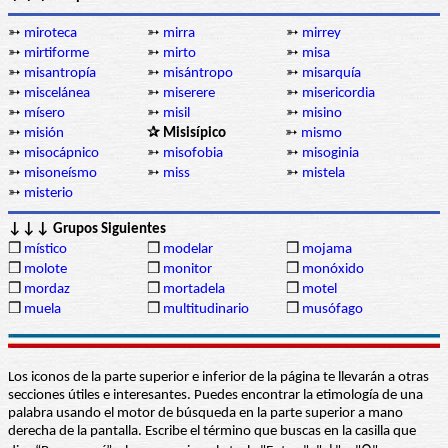
➳
miroteca
➳
mirra
➳
mirrey
➳
mirtiforme
➳
mirto
➳
misa
➳
misantropía
➳
misántropo
➳
misarquía
➳
miscelánea
➳
miserere
➳
misericordia
➳
mísero
➳
misil
➳
misino
➳
misión
✰ Misisípico
➳
mismo
➳
misocápnico
➳
misofobia
➳
misoginia
➳
misoneísmo
➳
miss
➳
mistela
➳
misterio
↓↓↓ Grupos Siguientes
❒
místico
❒
modelar
❒
mojama
❒
molote
❒
monitor
❒
monóxido
❒
mordaz
❒
mortadela
❒
motel
❒
muela
❒
multitudinario
❒
musófago
Los iconos de la parte superior e inferior de la página te llevarán a otras
secciones útiles e interesantes. Puedes encontrar la etimología de una
palabra usando el motor de búsqueda en la parte superior a mano
derecha de la pantalla. Escribe el término que buscas en la casilla que