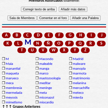
Miembros Autorizados
solamente:
A
B
C
D
E
F
G
H
I
J
M
K
L
N
Ñ
O
P
Q
R
S
T
U
V
W
X
Y
Z
❒
M
❒
Macondo
❒
Madrid
❒
Maia
❒
maleable
❒
malware
❒
manantial
❒
manga
❒
manopla
❒
maqueta
❒
marco
❒
marmota
❒
marueco
❒
mastozoología
❒
matrimonio
❒
meca
❒
meditar
❒
melanina
❒
membresía
❒
meninge
❒
mercachifle
❒
mermelada
❒
meta
❒
meteco
❒
meyosis
❒
miconazol
❒
mierda
❒
mimetismo
❒
miocardio
↑↑↑ Grupos Anteriores