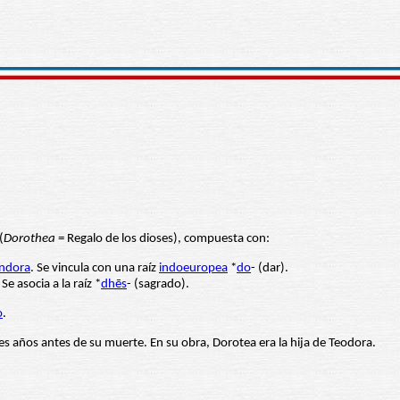
(
Dorothea
= Regalo de los dioses), compuesta con:
ndora
. Se vincula con una raíz
indoeuropea
*
do
- (dar).
. Se asocia a la raíz *
dhēs
- (sagrado).
o
.
es años antes de su muerte. En su obra, Dorotea era la hija de Teodora.