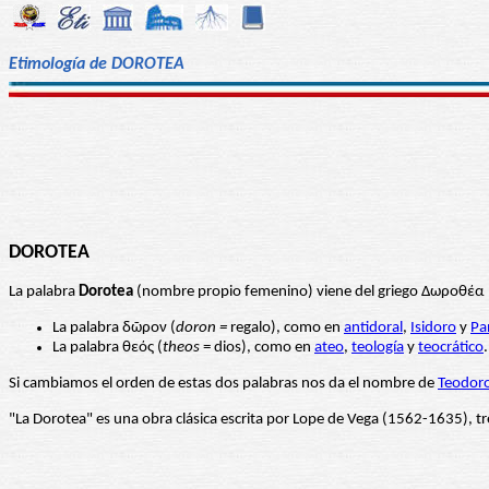
Etimología de DOROTEA
DOROTEA
La palabra
Dorotea
(nombre propio femenino) viene del griego Δωροθέα 
La palabra δῶρον (
doron =
regalo), como en
antidoral
,
Isidoro
y
Pa
La palabra θεός (
theos
= dios), como en
ateo
,
teología
y
teocrático
Si cambiamos el orden de estas dos palabras nos da el nombre de
Teodor
"La Dorotea" es una obra clásica escrita por Lope de Vega (1562-1635), tr