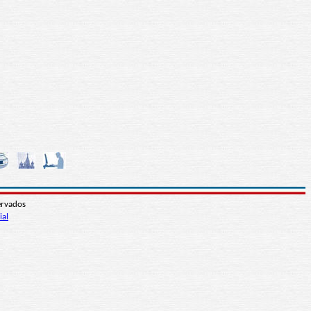
ervados
ial