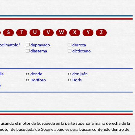
S
T
U
V
W
X
Y
Z
oclimatolo*
❒
depravado
❒
derrota
❒
diastema
❒
dictioteno
la
➳
donde
➳
donjuán
➳
Doríforo
➳
Doris
r
abra usando el motor de búsqueda en la parte superior a mano derecha de la
 El motor de búsqueda de Google abajo es para buscar contenido dentro de