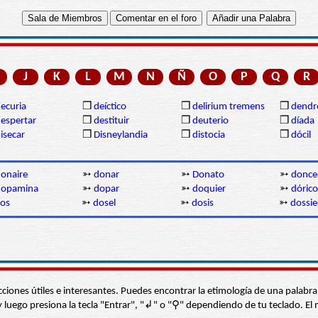
J
K
L
M
N
Ñ
O
P
Q
R
ecuria
❒
deíctico
❒
delirium tremens
❒
dendr
espertar
❒
destituir
❒
deuterio
❒
díada
isecar
❒
Disneylandia
❒
distocia
❒
dócil
onaire
➳
donar
➳
Donato
➳
doncel
dopamina
➳
dopar
➳
doquier
➳
dórico
os
➳
dosel
➳
dosis
➳
dossie
s secciones útiles e interesantes. Puedes encontrar la etimología de una pal
í” y luego presiona la tecla "Entrar", "↲" o "⚲" dependiendo de tu teclado.