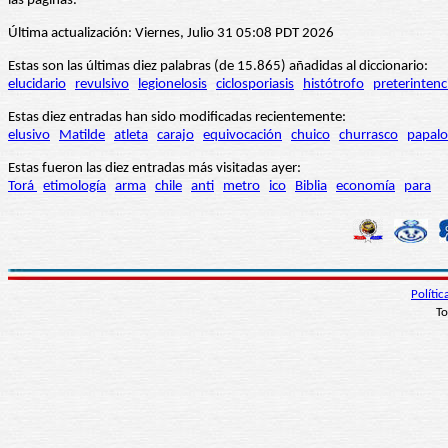
las páginas.
Última actualización: Viernes, Julio 31 05:08 PDT 2026
Estas son las últimas diez palabras (de 15.865) añadidas al diccionario:
elucidario
revulsivo
legionelosis
ciclosporiasis
histótrofo
preterintenc
Estas diez entradas han sido modificadas recientemente:
elusivo
Matilde
atleta
carajo
equivocación
chuico
churrasco
papalo
Estas fueron las diez entradas más visitadas ayer:
Torá
etimología
arma
chile
anti
metro
ico
Biblia
economía
para
Políti
To