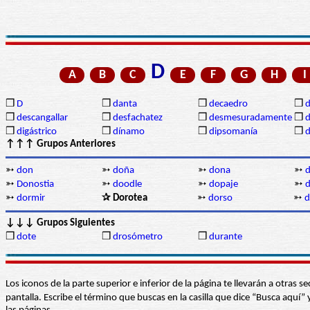
D
A
B
C
E
F
G
H
I
❒
D
❒
danta
❒
decaedro
❒
d
❒
descangallar
❒
desfachatez
❒
desmesuradamente
❒
d
❒
digástrico
❒
dínamo
❒
dipsomanía
❒
d
↑↑↑ Grupos Anteriores
➳
don
➳
doña
➳
dona
➳
d
➳
Donostia
➳
doodle
➳
dopaje
➳
➳
dormir
✰ Dorotea
➳
dorso
➳
d
↓↓↓ Grupos Siguientes
❒
dote
❒
drosómetro
❒
durante
Los iconos de la parte superior e inferior de la página te llevarán a otra
pantalla. Escribe el término que buscas en la casilla que dice “Busca aqu