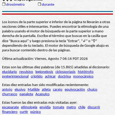
❒
drosómetro
❒
durante
Los iconos de la parte superior e inferior de la página te llevarán a otras
secciones útiles e interesantes. Puedes encontrar la etimología de una
palabra usando el motor de búsqueda en la parte superior a mano
derecha de la pantalla. Escribe el término que buscas en la casilla que
dice “Busca aquí” y luego presiona la tecla "Entrar", "↲" o "⚲"
dependiendo de tu teclado. El motor de búsqueda de Google abajo es
para buscar contenido dentro de las páginas.
Última actualización: Viernes, Agosto 7 06:16 PDT 2026
Estas son las últimas diez palabras (de 15.865) añadidas al diccionario:
elucidario
revulsivo
legionelosis
ciclosporiasis
histótrofo
preterintencional
críptido
achicar
doctrina
monocárpico
Estas diez entradas han sido modificadas recientemente:
antojo
elusivo
Matilde
atleta
carajo
equivocación
chuico
churrasco
papalote
Acapulco
Estas fueron las diez entradas más visitadas ayer:
escaparate
etimología
envidia
tomate
metro
chile
discurrir
financiero
curtir
púnico