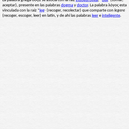
La palabra griega δοξα se asocia con la raíz
indoeuropea
,
*
dek
- (tomar,
aceptar), presente en las palabras
dogma
y
doctor
. La palabra λόγος esta
vinculada con la raíz *
leg
- (recoger, recolectar) que comparte con
legere
(recoger, escoger, leer) en latín, y de ahí las palabras
leer
e
inteligente
.