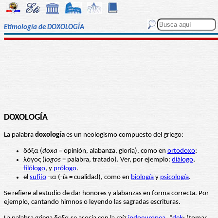
Etimología de DOXOLOGÍA
DOXOLOGÍA
La palabra
doxología
es un neologismo compuesto del griego:
δόξα (
doxa
= opinión, alabanza, gloria), como en
ortodoxo
;
λόγος (
logos
= palabra, tratado). Ver, por ejemplo:
diálogo
,
filólogo
, y
prólogo
.
el
sufijo
-ια (-ía = cualidad), como en
biología
y
psicología
.
Se refiere al estudio de dar honores y alabanzas en forma correcta. Por
ejemplo, cantando himnos o leyendo las sagradas escrituras.