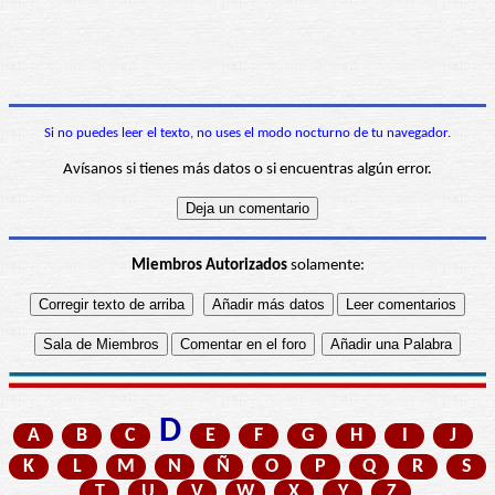
Si no puedes leer el texto, no uses el modo nocturno de tu navegador.
Avísanos si tienes más datos o si encuentras algún error.
Miembros Autorizados
solamente:
D
A
B
C
E
F
G
H
I
J
K
L
M
N
Ñ
O
P
Q
R
S
T
U
V
W
X
Y
Z