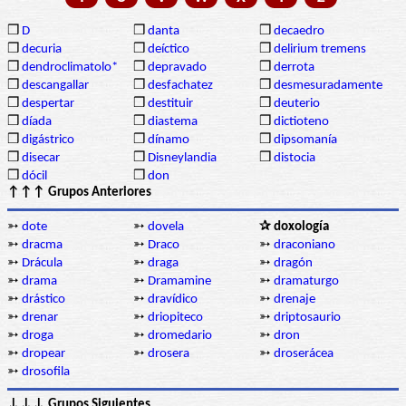
❒
D
❒
danta
❒
decaedro
❒
decuria
❒
deíctico
❒
delirium tremens
❒
dendroclimatolo*
❒
depravado
❒
derrota
❒
descangallar
❒
desfachatez
❒
desmesuradamente
❒
despertar
❒
destituir
❒
deuterio
❒
díada
❒
diastema
❒
dictioteno
❒
digástrico
❒
dínamo
❒
dipsomanía
❒
disecar
❒
Disneylandia
❒
distocia
❒
dócil
❒
don
↑↑↑ Grupos Anteriores
➳
dote
➳
dovela
✰ doxología
➳
dracma
➳
Draco
➳
draconiano
➳
Drácula
➳
draga
➳
dragón
➳
drama
➳
Dramamine
➳
dramaturgo
➳
drástico
➳
dravídico
➳
drenaje
➳
drenar
➳
driopiteco
➳
driptosaurio
➳
droga
➳
dromedario
➳
dron
➳
dropear
➳
drosera
➳
droserácea
➳
drosofila
↓↓↓ Grupos Siguientes