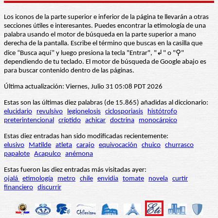
Los iconos de la parte superior e inferior de la página te llevarán a otras
secciones útiles e interesantes. Puedes encontrar la etimología de una
palabra usando el motor de búsqueda en la parte superior a mano
derecha de la pantalla. Escribe el término que buscas en la casilla que
dice “Busca aquí” y luego presiona la tecla "Entrar", "↲" o "⚲"
dependiendo de tu teclado. El motor de búsqueda de Google abajo es
para buscar contenido dentro de las páginas.
Última actualización: Viernes, Julio 31 05:08 PDT 2026
Estas son las últimas diez palabras (de 15.865) añadidas al diccionario:
elucidario
revulsivo
legionelosis
ciclosporiasis
histótrofo
preterintencional
críptido
achicar
doctrina
monocárpico
Estas diez entradas han sido modificadas recientemente:
elusivo
Matilde
atleta
carajo
equivocación
chuico
churrasco
papalote
Acapulco
anémona
Estas fueron las diez entradas más visitadas ayer:
ojalá
etimología
metro
chile
envidia
tomate
novela
curtir
financiero
discurrir