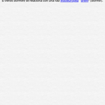
El verbo
dormire
se relaciona con una raíz
indoeuropea
*
drem
- (dormir).