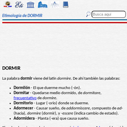
Etimología de DORMIR
DORMIR
La palabra
dormir
viene del latín
dormire
. De ahí también las palabras:
Dormilón
- El que duerme mucho (-ón).
Dormitar
- Quedarse medio dormido, de
dormitare
,
frecuentativo
de
dormire
.
Dormitorio
- Lugar (-orio) donde se duerme.
Adormecer
- Causar sueño, de
addormiscere
, compuesto de
ad
-
(hacia),
dormire
(dormir), y
-escere
(indica cambio de estado).
A
dormidera
- Planta (-era) que causa sueño.