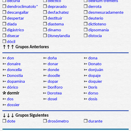
❒
decuria
❒
deíctico
❒
delirium tremens
❒
dendroclimatolo*
❒
depravado
❒
derrota
❒
descangallar
❒
desfachatez
❒
desmesuradamente
❒
despertar
❒
destituir
❒
deuterio
❒
díada
❒
diastema
❒
dictioteno
❒
digástrico
❒
dínamo
❒
dipsomanía
❒
disecar
❒
Disneylandia
❒
distocia
❒
dócil
↑↑↑ Grupos Anteriores
➳
don
➳
doña
➳
dona
➳
donaire
➳
donar
➳
Donato
➳
doncella
➳
donde
➳
donjuán
➳
Donostia
➳
doodle
➳
dopaje
➳
dopamina
➳
dopar
➳
doquier
➳
dórico
➳
Doríforo
➳
Doris
✰ dormir
➳
Dorotea
➳
dorso
➳
dos
➳
dosel
➳
dosis
➳
dossier
↓↓↓ Grupos Siguientes
❒
dote
❒
drosómetro
❒
durante