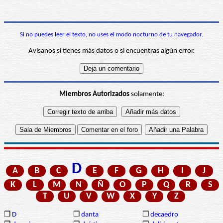
Si no puedes leer el texto, no uses el modo nocturno de tu navegador.
Avísanos si tienes más datos o si encuentras algún error.
Miembros Autorizados
solamente:
D
A
B
C
E
F
G
H
I
J
K
L
M
N
Ñ
O
P
Q
R
S
T
U
V
W
X
Y
Z
❒
D
❒
danta
❒
decaedro