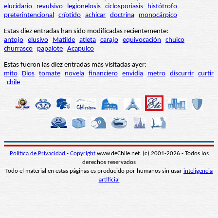
elucidario
revulsivo
legionelosis
ciclosporiasis
histótrofo
preterintencional
críptido
achicar
doctrina
monocárpico
Estas diez entradas han sido modificadas recientemente:
antojo
elusivo
Matilde
atleta
carajo
equivocación
chuico
churrasco
papalote
Acapulco
Estas fueron las diez entradas más visitadas ayer:
mito
Dios
tomate
novela
financiero
envidia
metro
discurrir
curtir
chile
Política de Privacidad
-
Copyright
www.deChile.net. (c) 2001-2026 - Todos los
derechos reservados
Todo el material en estas páginas es producido por humanos sin usar
inteligencia
artificial