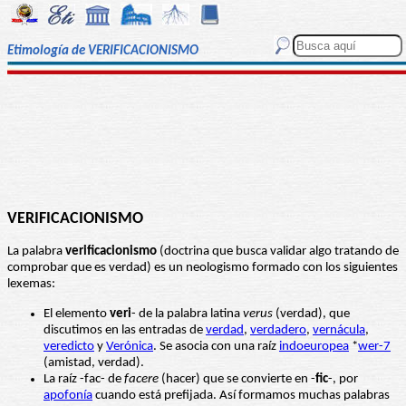
Etimología de VERIFICACIONISMO
VERIFICACIONISMO
La palabra
verificacionismo
(doctrina que busca validar algo tratando de
comprobar que es verdad) es un neologismo formado con los siguientes
lexemas:
El elemento
veri
- de la palabra latina
verus
(verdad), que
discutimos en las entradas de
verdad
,
verdadero
,
vernácula
,
veredicto
y
Verónica
. Se asocia con una raíz
indoeuropea
*
wer-7
(amistad, verdad).
La raíz -fac- de
facere
(hacer) que se convierte en -
fic
-, por
apofonía
cuando está prefijada. Así formamos muchas palabras