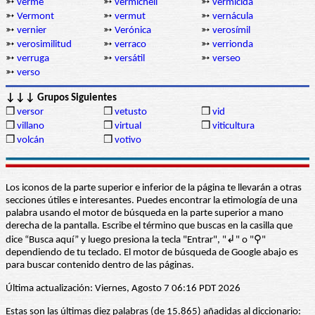
➳
verme
➳
vermicheli
➳
vermicida
➳
Vermont
➳
vermut
➳
vernácula
➳
vernier
➳
Verónica
➳
verosímil
➳
verosimilitud
➳
verraco
➳
verrionda
➳
verruga
➳
versátil
➳
verseo
➳
verso
↓↓↓ Grupos Siguientes
❒
versor
❒
vetusto
❒
vid
❒
villano
❒
virtual
❒
viticultura
❒
volcán
❒
votivo
Los iconos de la parte superior e inferior de la página te llevarán a otras
secciones útiles e interesantes. Puedes encontrar la etimología de una
palabra usando el motor de búsqueda en la parte superior a mano
derecha de la pantalla. Escribe el término que buscas en la casilla que
dice “Busca aquí” y luego presiona la tecla "Entrar", "↲" o "⚲"
dependiendo de tu teclado. El motor de búsqueda de Google abajo es
para buscar contenido dentro de las páginas.
Última actualización: Viernes, Agosto 7 06:16 PDT 2026
Estas son las últimas diez palabras (de 15.865) añadidas al diccionario: