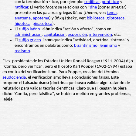
con la terminación -ficar, por ejemplo:
codificar
,
pontificar
y
ratificar
. El verbo
facere
se relaciona con *
dhe
(poner arreglar)
presente en las palabras griegas θέμα (
thema
, ver:
tema
,
anatema
,
apotema
) y θήκη (
theke
, ver:
biblioteca
,
gliptoteca
,
hipoteca
,
pinacoteca
).
El s
ufijo latino
-
ción
indica "acción y efecto", como en:
administración
,
capitulación
,
exposición
,
intervención
, etc.
El
sufijo griego
-
ismo
que indica "actividad, doctrina, sistema" y
encontramos en palabras como:
bizantinismo
,
leninismo
y
realismo
.
El ex-presidente de los Estados Unidos Ronald Reagan (1911-2004) dijo
"Confía, pero verifica", pero el filósofo Karl Popper (1902-1994) estaba
en contra del verificacionismo. Para Popper, creador del término
seudociencia
, el verificacionismo lleva a conclusiones falsas. Este
propone el
falsacionismo
(doctrina que busca validar algo tratando de
refutarlo) para validar teorías científicas. Claro que si Reagan hubiera
dicho "Confía, pero falsifica", se hubiera metido en grandes problemas,
jejeje.