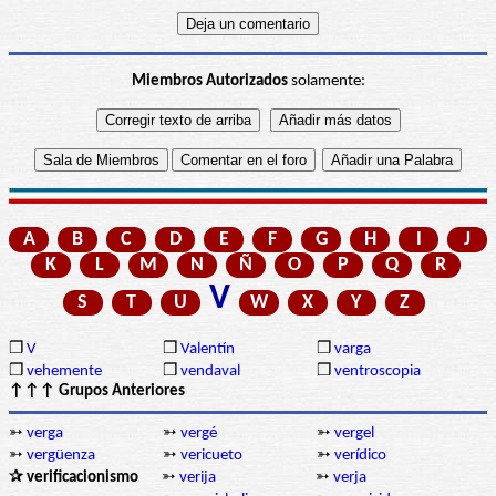
Miembros Autorizados
solamente:
A
B
C
D
E
F
G
H
I
J
K
L
M
N
Ñ
O
P
Q
R
V
S
T
U
W
X
Y
Z
❒
V
❒
Valentín
❒
varga
❒
vehemente
❒
vendaval
❒
ventroscopia
↑↑↑ Grupos Anteriores
➳
verga
➳
vergé
➳
vergel
➳
vergüenza
➳
vericueto
➳
verídico
✰ verificacionismo
➳
verija
➳
verja