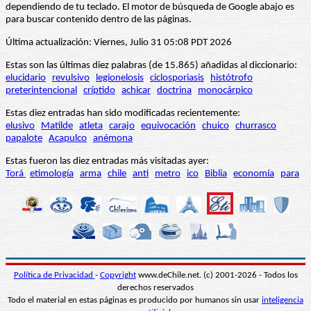
dependiendo de tu teclado. El motor de búsqueda de Google abajo es
para buscar contenido dentro de las páginas.
Última actualización: Viernes, Julio 31 05:08 PDT 2026
Estas son las últimas diez palabras (de 15.865) añadidas al diccionario:
elucidario
revulsivo
legionelosis
ciclosporiasis
histótrofo
preterintencional
críptido
achicar
doctrina
monocárpico
Estas diez entradas han sido modificadas recientemente:
elusivo
Matilde
atleta
carajo
equivocación
chuico
churrasco
papalote
Acapulco
anémona
Estas fueron las diez entradas más visitadas ayer:
Torá
etimología
arma
chile
anti
metro
ico
Biblia
economía
para
Política de Privacidad
-
Copyright
www.deChile.net. (c) 2001-2026 - Todos los
derechos reservados
Todo el material en estas páginas es producido por humanos sin usar
inteligencia