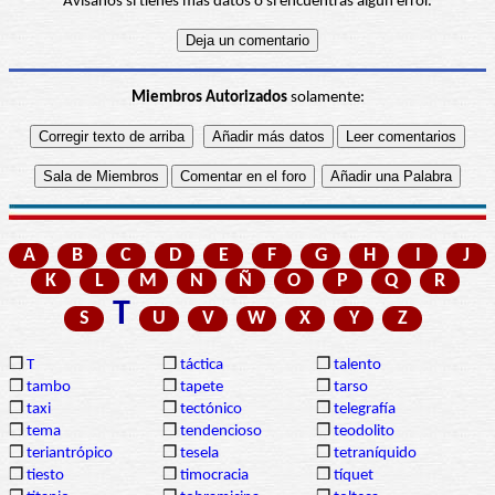
Avísanos si tienes más datos o si encuentras algún error.
Miembros Autorizados
solamente:
A
B
C
D
E
F
G
H
I
J
K
L
M
N
Ñ
O
P
Q
R
T
S
U
V
W
X
Y
Z
❒
T
❒
táctica
❒
talento
❒
tambo
❒
tapete
❒
tarso
❒
taxi
❒
tectónico
❒
telegrafía
❒
tema
❒
tendencioso
❒
teodolito
❒
teriantrópico
❒
tesela
❒
tetraníquido
❒
tiesto
❒
timocracia
❒
tíquet