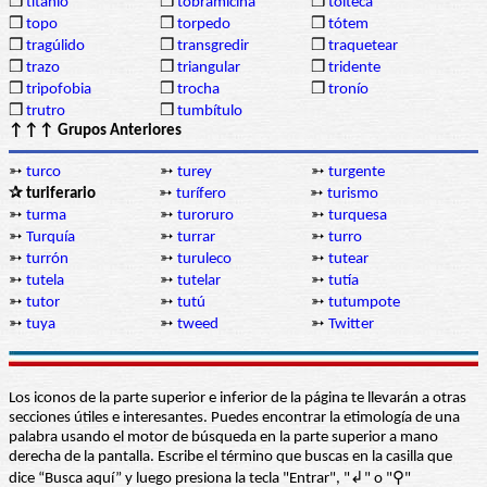
❒
titanio
❒
tobramicina
❒
tolteca
❒
topo
❒
torpedo
❒
tótem
❒
tragúlido
❒
transgredir
❒
traquetear
❒
trazo
❒
triangular
❒
tridente
❒
tripofobia
❒
trocha
❒
tronío
❒
trutro
❒
tumbítulo
↑↑↑ Grupos Anteriores
➳
turco
➳
turey
➳
turgente
✰ turiferario
➳
turífero
➳
turismo
➳
turma
➳
turoruro
➳
turquesa
➳
Turquía
➳
turrar
➳
turro
➳
turrón
➳
turuleco
➳
tutear
➳
tutela
➳
tutelar
➳
tutía
➳
tutor
➳
tutú
➳
tutumpote
➳
tuya
➳
tweed
➳
Twitter
Los iconos de la parte superior e inferior de la página te llevarán a otras
secciones útiles e interesantes. Puedes encontrar la etimología de una
palabra usando el motor de búsqueda en la parte superior a mano
derecha de la pantalla. Escribe el término que buscas en la casilla que
dice “Busca aquí” y luego presiona la tecla "Entrar", "↲" o "⚲"