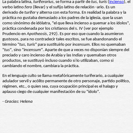
La palabra latina,
turiferarius
, se forma a partir de
tus, turis
(
incienso
), el
verbo latino
fero
(llevar) y el sufijo latino de relación -ario. Es un
derivado de
turifer
y alterna con esta forma. En realidad la palabra y la
práctica no gustaba demasiado a los padres de la iglesia, que la usan
como sinónimo de idólatra, "el que lleva incienso a quemar a los ídolos",
práctica condenada por los cristianos del s. IV (ver por ejemplo
Prudencio en
Apotheosis
, 292). Es por eso que cuando la asumieron
gustosos, para no contradecir tales escritos, se fue abandonando el
término "
tus, turis
" para sustituirlo por
incensum
. Ellos no quemaban
"
tus
", sino "
incensum
". Aparte de que a veces no disponían siempre del
preciado y caro incienso de Arabia y las Indias y quemaban otros
productos, se sustituyó incluso cuando sí lo utilizaban, como si
cambiando el nombre, cambiara la práctica.
En el lenguaje culto se llama metafóricamente turiferario, a cualquier
adulador servil y acólito permanente de otro personaje, partido político,
régimen, etc., o quien sea, cuya ocupación principal es el halago y
aplauso ciego de cualquier manifestación de su "ídolo".
- Gracias: Helena