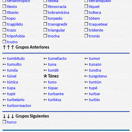
❒
teriantrópico
❒
tesela
❒
tetraníquido
❒
tiesto
❒
timocracia
❒
tíquet
❒
titanio
❒
tobramicina
❒
tolteca
❒
topo
❒
torpedo
❒
tótem
❒
tragúlido
❒
transgredir
❒
traquetear
❒
trazo
❒
triangular
❒
tridente
❒
tripofobia
❒
trocha
❒
tronío
❒
trutro
↑↑↑ Grupos Anteriores
➳
tumbítulo
➳
tumefacto
➳
tumor
➳
tumulto
➳
tuna
➳
tunazo
➳
tunda
➳
tundir
➳
tundra
➳
túnel
✰ Túnez
➳
tungsteno
➳
túnica
➳
tuno
➳
tuntún
➳
tupa
➳
túpac
➳
tupé
➳
tupir
➳
turbante
➳
turbar
➳
turbelario
➳
turbina
➳
turbio
➳
turborreactor
↓↓↓ Grupos Siguientes
❒
turco