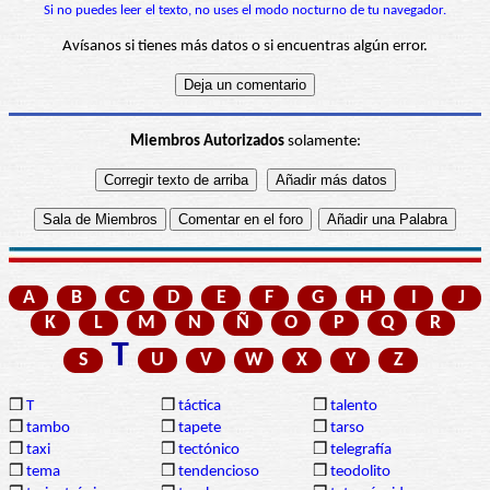
Si no puedes leer el texto, no uses el modo nocturno de tu navegador.
Avísanos si tienes más datos o si encuentras algún error.
Miembros Autorizados
solamente:
A
B
C
D
E
F
G
H
I
J
K
L
M
N
Ñ
O
P
Q
R
T
S
U
V
W
X
Y
Z
❒
T
❒
táctica
❒
talento
❒
tambo
❒
tapete
❒
tarso
❒
taxi
❒
tectónico
❒
telegrafía
❒
tema
❒
tendencioso
❒
teodolito