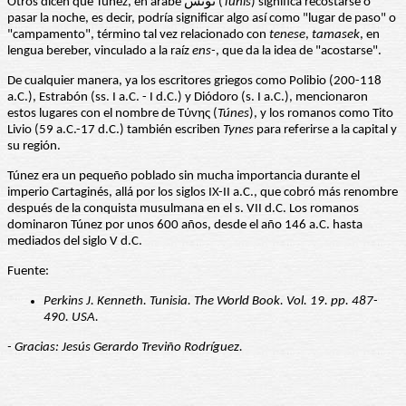
Otros dicen que Túnez, en árabe تونس (
T
ūnis
) significa recostarse o
pasar la noche, es decir, podría significar algo así como "lugar de paso" o
"campamento", término tal vez relacionado con
tenese
,
tamasek
, en
lengua bereber, vinculado a la raíz
ens-
, que da la idea de "acostarse".
De cualquier manera, ya los escritores griegos como Polibio (200-118
a.C.), Estrabón (ss. I a.C. - I d.C.) y Diódoro (s. I a.C.), mencionaron
estos lugares con el nombre de Τύνης (
Túnes
), y los romanos como Tito
Livio (59 a.C.-17 d.C.) también escriben
Tynes
para referirse a la capital y
su región.
Túnez era un pequeño poblado sin mucha importancia durante el
imperio Cartaginés, allá por los siglos IX-II a.C., que cobró más renombre
después de la conquista musulmana en el s. VII d.C. Los romanos
dominaron Túnez por unos 600 años, desde el año 146 a.C. hasta
mediados del siglo V d.C.
Fuente:
Perkins J. Kenneth. Tunisia. The World Book. Vol. 19. pp. 487-
490. USA.
- Gracias: Jesús Gerardo Treviño Rodríguez.