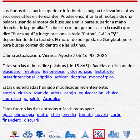
Los iconos de la parte superior e inferior de la página te llevarán a otras
secciones útiles e interesantes. Puedes encontrar la etimología de una
palabra usando el motor de búsqueda en la parte superior a mano
derecha de la pantalla. Escribe el término que buscas en la casilla que
dice “Busca aquí” y luego presiona la tecla "Entrar", "↲" o "⚲"
dependiendo de tu teclado. El motor de búsqueda de Google abajo es
para buscar contenido dentro de las páginas.
Última actualización: Viernes, Agosto 7 06:16 PDT 2026
Estas son las últimas diez palabras (de 15.865) añadidas al diccionario:
elucidario
revulsivo
legionelosis
ciclosporiasis
histótrofo
preterintencional
críptido
achicar
doctrina
monocárpico
Estas diez entradas han sido modificadas recientemente:
antojo
elusivo
Matilde
atleta
carajo
equivocación
chuico
churrasco
papalote
Acapulco
Estas fueron las diez entradas más visitadas ayer:
ojalá
etimología
metro
chile
envidia
tomate
novela
curtir
financiero
discurrir