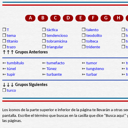
A
B
C
D
E
F
G
H
❒
T
❒
táctica
❒
talento
❒
❒
tema
❒
tendencioso
❒
teodolito
❒
t
❒
titanio
❒
tobramicina
❒
tolteca
❒
❒
trazo
❒
triangular
❒
tridente
❒
t
↑↑↑ Grupos Anteriores
➳
tumbítulo
➳
tumefacto
➳
tumor
➳
t
➳
túnel
➳
Túnez
➳
tungsteno
➳
t
➳
tupir
➳
turbante
➳
turbar
➳
t
↓↓↓ Grupos Siguientes
❒
turco
Los iconos de la parte superior e inferior de la página te llevarán a otra
pantalla. Escribe el término que buscas en la casilla que dice “Busca aqu
las páginas.