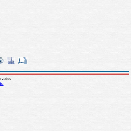
ervados
ial