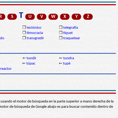
T
R
S
U
V
W
X
Y
Z
❒
tectónico
❒
telegrafía
❒
timocracia
❒
tíquet
ido
❒
transgredir
❒
traquetear
➳
tundir
➳
tundra
➳
túpac
➳
tupé
reactor
abra usando el motor de búsqueda en la parte superior a mano derecha de la
 El motor de búsqueda de Google abajo es para buscar contenido dentro de