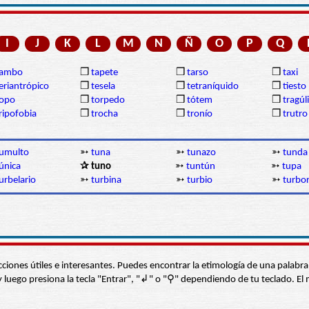
I
J
K
L
M
N
Ñ
O
P
Q
tambo
❒
tapete
❒
tarso
❒
taxi
eriantrópico
❒
tesela
❒
tetraníquido
❒
tiesto
topo
❒
torpedo
❒
tótem
❒
tragúl
ripofobia
❒
trocha
❒
tronío
❒
trutro
umulto
➳
tuna
➳
tunazo
➳
tunda
única
✰ tuno
➳
tuntún
➳
tupa
urbelario
➳
turbina
➳
turbio
➳
turbor
s secciones útiles e interesantes. Puedes encontrar la etimología de una pal
í” y luego presiona la tecla "Entrar", "↲" o "⚲" dependiendo de tu teclado.