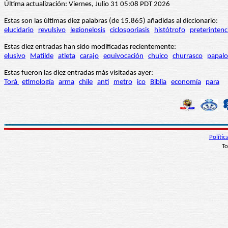
Última actualización: Viernes, Julio 31 05:08 PDT 2026
Estas son las últimas diez palabras (de 15.865) añadidas al diccionario:
elucidario
revulsivo
legionelosis
ciclosporiasis
histótrofo
preterintenc
Estas diez entradas han sido modificadas recientemente:
elusivo
Matilde
atleta
carajo
equivocación
chuico
churrasco
papalo
Estas fueron las diez entradas más visitadas ayer:
Torá
etimología
arma
chile
anti
metro
ico
Biblia
economía
para
Políti
To