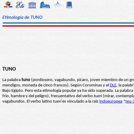
Etimología de TUNO
TUNO
La palabra
tuno
(pordiosero, vagabundo, pícaro, joven miembro de un gr
mendigos, moneda de cinco francos). Según Corominas y el
DLE
, la palab
Bajo Egipto. Pero esta etimología popular ya ha sido superada. La palabra
frío, hambre y del peligro), frecuentativo del verbo
tueri
(mirar, contempla
vagabundos. El verbo latino
tueri
es vinculado a la raíz
indoeuropea
*
teu-