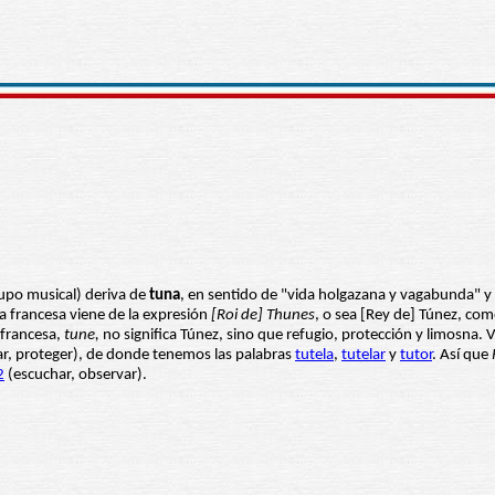
upo musical) deriva de
tuna
, en sentido de "vida holgazana y vagabunda" y 
ra francesa viene de la expresión
[Roi de] Thunes
, o sea [Rey de] Túnez, co
 francesa,
tune,
no significa Túnez, sino que refugio, protección y limosna.
r, proteger), de donde tenemos las palabras
tutela
,
tutelar
y
tutor
. Así que
2
(escuchar, observar).