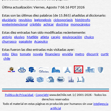
Última actualización: Viernes, Agosto 7 06:16 PDT 2026
Estas son las últimas diez palabras (de 15.865) añadidas al diccionario:
elucidario
revulsivo
legionelosis
ciclosporiasis
histótrofo
preterintencional
críptido
achicar
doctrina
monocárpico
Estas diez entradas han sido modificadas recientemente:
antojo
elusivo
Matilde
atleta
carajo
equivocación
chuico
churrasco
papalote
Acapulco
Estas fueron las diez entradas más visitadas ayer:
mito
Dios
tomate
novela
financiero
envidia
metro
discurrir
curtir
chile
Política de Privacidad
-
Copyright
www.deChile.net. (c) 2001-2026 - Todos los
derechos reservados
Todo el material en estas páginas es producido por humanos sin usar
inteligencia
artificial