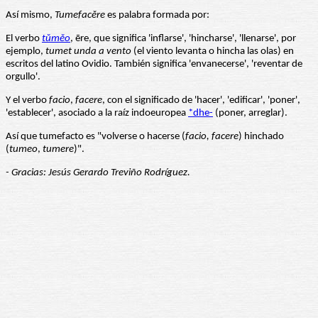
Así mismo,
Tumefacĕre
es palabra formada por:
El verbo
tŭmĕo
, ēre, que significa 'inflarse', 'hincharse', 'llenarse', por
ejemplo,
tumet unda a vento
(el viento levanta o hincha las olas) en
escritos del latino Ovidio. También significa 'envanecerse', 'reventar de
orgullo'.
Y el verbo
facio
,
facere
, con el significado de 'hacer', 'edificar', 'poner',
'establecer', asociado a la raíz indoeuropea
*dhe-
(poner, arreglar).
Así que tumefacto es "volverse o hacerse (
facio, facere
) hinchado
(
tumeo
,
tumere
)".
- Gracias: Jesús Gerardo Treviño Rodríguez.