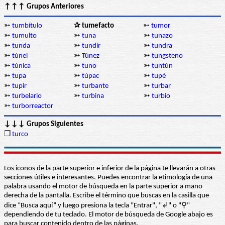
↑↑↑ Grupos Anteriores
➳
tumbítulo
✰ tumefacto
➳
tumor
➳
tumulto
➳
tuna
➳
tunazo
➳
tunda
➳
tundir
➳
tundra
➳
túnel
➳
Túnez
➳
tungsteno
➳
túnica
➳
tuno
➳
tuntún
➳
tupa
➳
túpac
➳
tupé
➳
tupir
➳
turbante
➳
turbar
➳
turbelario
➳
turbina
➳
turbio
➳
turborreactor
↓↓↓ Grupos Siguientes
❒
turco
Los iconos de la parte superior e inferior de la página te llevarán a otras
secciones útiles e interesantes. Puedes encontrar la etimología de una
palabra usando el motor de búsqueda en la parte superior a mano
derecha de la pantalla. Escribe el término que buscas en la casilla que
dice “Busca aquí” y luego presiona la tecla "Entrar", "↲" o "⚲"
dependiendo de tu teclado. El motor de búsqueda de Google abajo es
para buscar contenido dentro de las páginas.