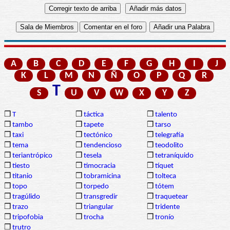
A
B
C
D
E
F
G
H
I
J
K
L
M
N
Ñ
O
P
Q
R
T
S
U
V
W
X
Y
Z
❒
T
❒
táctica
❒
talento
❒
tambo
❒
tapete
❒
tarso
❒
taxi
❒
tectónico
❒
telegrafía
❒
tema
❒
tendencioso
❒
teodolito
❒
teriantrópico
❒
tesela
❒
tetraníquido
❒
tiesto
❒
timocracia
❒
tíquet
❒
titanio
❒
tobramicina
❒
tolteca
❒
topo
❒
torpedo
❒
tótem
❒
tragúlido
❒
transgredir
❒
traquetear
❒
trazo
❒
triangular
❒
tridente
❒
tripofobia
❒
trocha
❒
tronío
❒
trutro