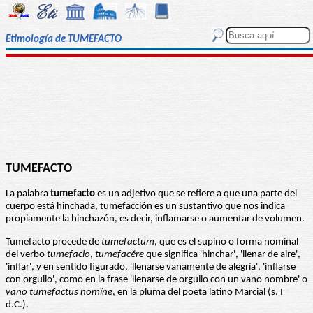
Etimología de TUMEFACTO
TUMEFACTO
La palabra
tumefacto
es un adjetivo que se refiere a que una parte del
cuerpo está hinchada, tumefacción es un sustantivo que nos indica
propiamente la hinchazón, es decir, inflamarse o aumentar de volumen.
Tumefacto procede de
tumefactum
, que es el supino o forma nominal
del verbo
tumefacio
,
tumefacĕre
que significa 'hinchar', 'llenar de aire',
'inflar', y en sentido figurado, 'llenarse vanamente de alegría', 'inflarse
con orgullo', como en la frase 'llenarse de orgullo con un vano nombre' o
vano tumefāctus nomĭne
, en la pluma del poeta latino Marcial (s. I
d.C.).