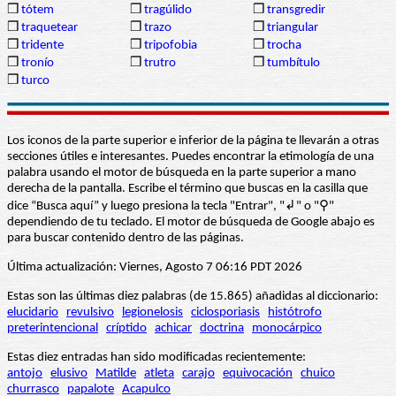
❒
tótem
❒
tragúlido
❒
transgredir
❒
traquetear
❒
trazo
❒
triangular
❒
tridente
❒
tripofobia
❒
trocha
❒
tronío
❒
trutro
❒
tumbítulo
❒
turco
Los iconos de la parte superior e inferior de la página te llevarán a otras
secciones útiles e interesantes. Puedes encontrar la etimología de una
palabra usando el motor de búsqueda en la parte superior a mano
derecha de la pantalla. Escribe el término que buscas en la casilla que
dice “Busca aquí” y luego presiona la tecla "Entrar", "↲" o "⚲"
dependiendo de tu teclado. El motor de búsqueda de Google abajo es
para buscar contenido dentro de las páginas.
Última actualización: Viernes, Agosto 7 06:16 PDT 2026
Estas son las últimas diez palabras (de 15.865) añadidas al diccionario:
elucidario
revulsivo
legionelosis
ciclosporiasis
histótrofo
preterintencional
críptido
achicar
doctrina
monocárpico
Estas diez entradas han sido modificadas recientemente:
antojo
elusivo
Matilde
atleta
carajo
equivocación
chuico
churrasco
papalote
Acapulco