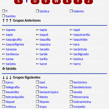
T
S
U
V
W
X
Y
Z
❒
T
❒
táctica
❒
talento
❒
tambo
↑↑↑ Grupos Anteriores
➳
tapete
➳
tapia
➳
tapir
➳
tapiz
➳
taqué
➳
taquicardia
➳
taquigrafía
➳
taquilla
➳
taquínido
➳
taquisfigmia
➳
taquiza
➳
tara
➳
taracea
➳
tarado
➳
tarántula
➳
tardanza
➳
tarde
➳
tardígrado
➳
tarea
➳
tarifa
➳
tarima
➳
tarjeta
➳
tarot
➳
tarro
✰ társido
↓↓↓ Grupos Siguientes
❒
tarso
❒
taxi
❒
tectónico
❒
telegrafía
❒
tema
❒
tendencioso
❒
teodolito
❒
teriantrópico
❒
tesela
❒
tetraníquido
❒
tiesto
❒
timocracia
❒
tíquet
❒
titanio
❒
tobramicina
❒
tolteca
❒
topo
❒
torpedo