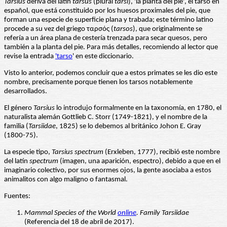
Tarsius
deriva del latín
tarsus
(plural
tarsi
), 'la planta del pie', el tarso en
español, que está constituido por los huesos proximales del pie, que
forman una especie de superficie plana y trabada; este término latino
procede a su vez del griego ταρσός (
tarsos
), que originalmente se
refería a un área plana de cestería trenzada para secar quesos, pero
también a la planta del pie. Para más detalles, recomiendo al lector que
revise la entrada
'tarso
' en este diccionario.
Visto lo anterior, podemos concluir que a estos primates se les dio este
nombre, precisamente porque tienen los tarsos notablemente
desarrollados.
El género
Tarsius
lo introdujo formalmente en la taxonomía, en 1780, el
naturalista alemán Gottlieb C. Storr (1749-1821), y el nombre de la
familia (
Tarsiidae
, 1825) se lo debemos al británico Johon E. Gray
(1800-75).
La especie tipo,
Tarsius spectrum
(Erxleben, 1777), recibió este nombre
del latín
spectrum
(imagen, una aparición, espectro), debido a que en el
imaginario colectivo, por sus enormes ojos, la gente asociaba a estos
animalitos con algo maligno o fantasmal.
Fuentes:
Mammal Species of the World
online
. Family Tarsiidae
(Referencia del 18 de abril de 2017).