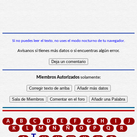
Si no puedes leer el texto, no uses el modo nocturno de tu navegador.
Avísanos si tienes más datos o si encuentras algún error.
Miembros Autorizados
solamente:
A
B
C
D
E
F
G
H
I
J
K
L
M
N
Ñ
O
P
Q
R