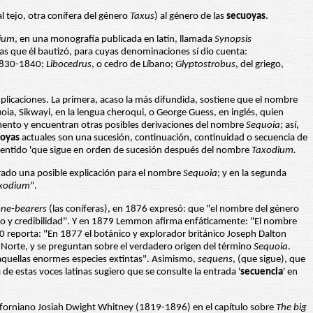
 al tejo, otra conífera del género
Taxus
) al género de las
secuoyas
.
ium
, en una monografía publicada en latín, llamada
Synopsis
ras que él bautizó, para cuyas denominaciones sí dio cuenta:
 1830-1840;
Libocedrus
, o cedro de Líbano;
Glyptostrobus
, del griego,
plicaciones. La primera, acaso la más difundida, sostiene que el nombre
, Sikwayi, en la lengua cheroqui, o George Guess, en inglés, quien
ndamento y encuentran otras posibles derivaciones del nombre
Sequoia;
así,
oyas
actuales son una sucesión, continuación, continuidad o secuencia de
l sentido 'que sigue en orden de sucesión después del nombre
Taxodium.
rado una posible explicación para el nombre
Sequoia
; y en la segunda
xodium
".
one-bearers
(las coníferas), en 1876 expresó: que "el nombre del género
nto y credibilidad". Y en 1879 Lemmon afirma enfáticamente: "El nombre
90 reporta: "En 1877 el botánico y explorador británico Joseph Dalton
Norte, y se preguntan sobre el verdadero origen del término
Sequoia
.
 aquellas enormes especies extintas". Asimismo,
sequens
, (que sigue), que
 de estas voces latinas sugiero que se consulte la entrada '
secuencia
' en
aliforniano Josiah Dwight Whitney (1819-1896) en el capítulo sobre
The big