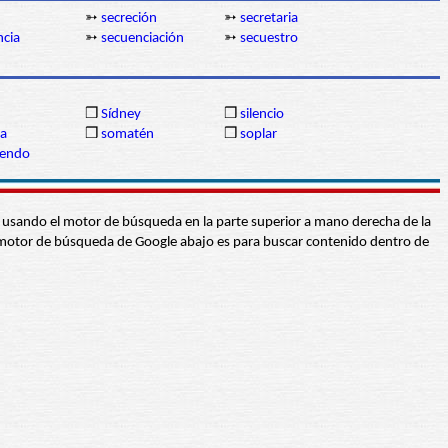
➳
secreción
➳
secretaria
ncia
➳
secuenciación
➳
secuestro
❒
Sídney
❒
silencio
ia
❒
somatén
❒
soplar
aendo
abra usando el motor de búsqueda en la parte superior a mano derecha de la
 El motor de búsqueda de Google abajo es para buscar contenido dentro de