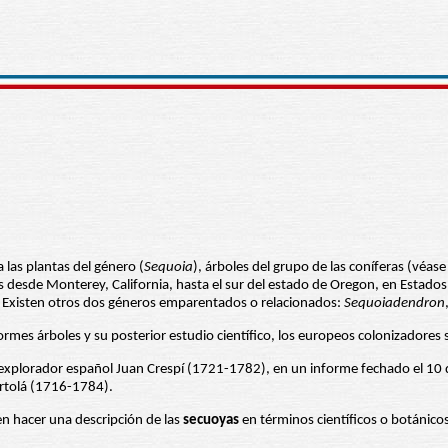
a las plantas del género (
Sequoia
), árboles del grupo de las coníferas (véas
s desde Monterey, California, hasta el sur del estado de Oregon, en Estado
). Existen otros dos géneros emparentados o relacionados:
Sequoiadendron
es árboles y su posterior estudio científico, los europeos colonizadores se
explorador español Juan Crespí (1721-1782), en un informe fechado el 10 
Portolá (1716-1784).
n hacer una descripción de las
secuoyas
en términos científicos o botánico