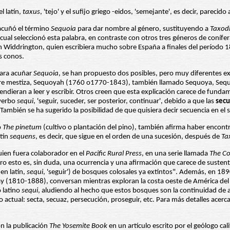
l latín,
taxus
, 'tejo' y el sufijo griego -eidos, 'semejante', es decir, parecido
 acuñó el término
Sequoia
para dar nombre al género, sustituyendo a
Taxod
cual seleccionó esta palabra, en contraste con otros tres géneros de conífe
itán Widdrington, quien escribiera mucho sobre España a finales del período
os conos.
para acuñar
Sequoia
, se han propuesto dos posibles, pero muy diferentes ex
re mestiza, Sequoyah (1760 o1770-1843), también llamado Sequoya, Sequoia
prendieran a leer y escribir. Otros creen que esta explicación carece de fu
 verbo
sequi
, 'seguir, suceder, ser posterior, continuar', debido a que las
secu
 También se ha sugerido la posibilidad de que quisiera decir secuencia en e
o
The pinetum
(cultivo o plantación del pino), también afirma haber encont
atín
sequens
, es decir, que sigue en el orden de una sucesión, después de
Ta
ien fuera colaborador en el
Pacific Rural Press
, en una serie llamada
The C
ero esto es, sin duda, una ocurrencia y una afirmación que carece de suste
en latín,
sequi
, 'seguir') de bosques colosales ya extintos". Además, en 18
 (1810-1888), conversan mientras exploran la costa oeste de América del 
o latino
sequi
, aludiendo al hecho que estos bosques son la continuidad de
 actual: secta, secuaz, persecución, proseguir, etc. Para más detalles acerca
on la publicación
The Yosemite Book
en un artículo escrito por el geólogo c