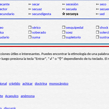
ecante
➳
secar
➳
secesión
➳
seco
ector
➳
secuaz
➳
secuela
➳
secue
ecundario
➳
secundigesta
✰ secuoya
➳
sed
eo
❒
sérico
❒
sesquipedal
❒
shock
isa
❒
soberado
❒
soez
❒
solerc
udario
❒
suma
❒
supletorio
❒
sustr
s secciones útiles e interesantes. Puedes encontrar la etimología de una pal
í” y luego presiona la tecla "Entrar", "↲" o "⚲" dependiendo de tu teclado.
ional
críptido
achicar
doctrina
monocárpico
te
Acapulco
anémona
ro
discurrir