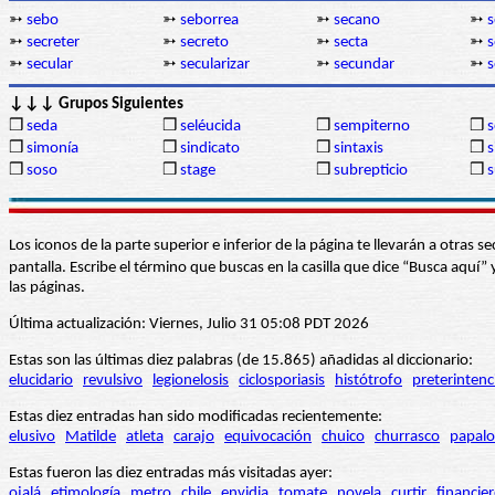
➳
sebo
➳
seborrea
➳
secano
➳
s
➳
secreter
➳
secreto
➳
secta
➳
s
➳
secular
➳
secularizar
➳
secundar
➳
s
↓↓↓ Grupos Siguientes
❒
seda
❒
seléucida
❒
sempiterno
❒
s
❒
simonía
❒
sindicato
❒
sintaxis
❒
s
❒
soso
❒
stage
❒
subrepticio
❒
s
Los iconos de la parte superior e inferior de la página te llevarán a otra
pantalla. Escribe el término que buscas en la casilla que dice “Busca aqu
las páginas.
Última actualización: Viernes, Julio 31 05:08 PDT 2026
Estas son las últimas diez palabras (de 15.865) añadidas al diccionario:
elucidario
revulsivo
legionelosis
ciclosporiasis
histótrofo
preterintenc
Estas diez entradas han sido modificadas recientemente:
elusivo
Matilde
atleta
carajo
equivocación
chuico
churrasco
papalo
Estas fueron las diez entradas más visitadas ayer:
ojalá
etimología
metro
chile
envidia
tomate
novela
curtir
financie