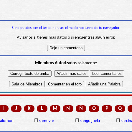
Si no puedes leer el texto, no uses el modo nocturno de tu navegador.
Avísanos si tienes más datos o si encuentras algún error.
Miembros Autorizados
solamente:
I
J
K
L
M
N
Ñ
O
P
Q
Salomón
❒
samovar
❒
sanguijuela
❒
sarcin