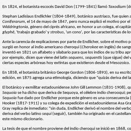
En 1824, el botanista escocés David Don (1799-1841) llamó
Taxodium
(de
Stephan Ladislaus Endlichler (1804-1849), botánico austriaco, fue quien
Coniferarum
, el 14 de mayo de 1847, pero nunca explicó el motivo por el 
Widdringtonia
, género del ciprés africano, en honor a un colega, el cap
glyphē
, 'trabajo grabado' y
strobus
, 'un cono', por las características de l
Ante la carencia de explicaciones por parte de Endlicher, sobre el motivo 
surgió en honor al indio americano cheroqui (
Cherokee
en inglés) de sang
inventó en 1821 un alfabeto y silabario para que los indios de su tribu a
por ejemplo, dicen que viene del latín
sequens, sequentis
(que sigue) del
ciertas especies arbóreas hoy extintas que existieron desde el Mesozoico.
En 1858, el botanista británico George Gordon (1806-1893), en su escrit
edición, en 1875 agrega una etimología, diciendo que "quizás deriva del l
El botánico y exmilitar estadounidense John Gill Lemmon (1831-1908), qu
Sequoia
se ha dicho que deriva de Sequoya, el célebre indio cherooqui; p
Sequoia
fue dado por Endlicher porque este género es una consecuencia (
Hooker (1817-1911) y su colega de expedición el estadounidense Asa Gray
Gray replica de inmediato: "sin duda, Endlicher derivó el nombre del verb
deriva del verbo latino
sequi
(seguir), también ha originado en el castellano
este mismo diccionario.
La tesis de que el nombre proviene del indio cheroqui se inició en 1868, c