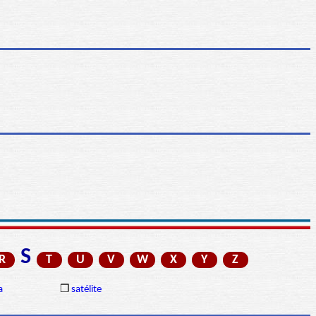
S
R
T
U
V
W
X
Y
Z
a
❒
satélite