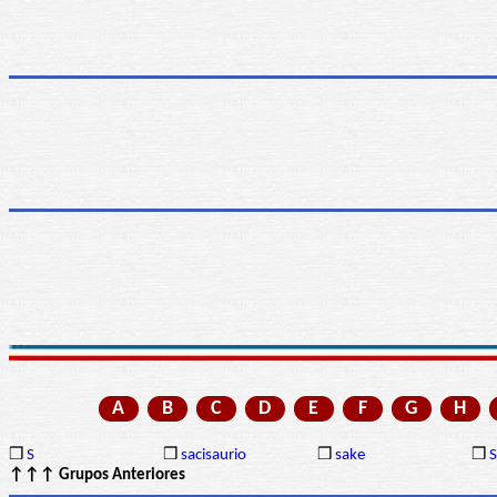
A
B
C
D
E
F
G
H
❒
S
❒
sacisaurio
❒
sake
❒
↑↑↑ Grupos Anteriores