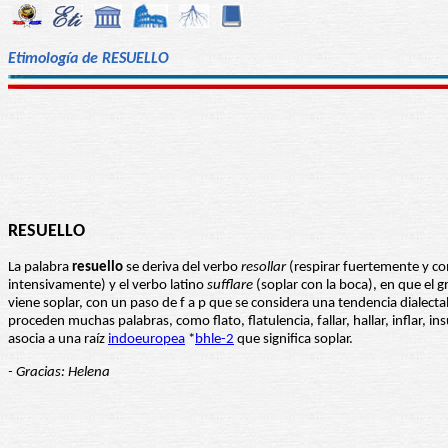
Etimología de RESUELLO
RESUELLO
La palabra
resuello
se deriva del verbo
resollar
(respirar fuertemente y con
intensivamente) y el verbo latino
sufflare
(soplar con la boca), en que el g
viene soplar, con un paso de f a p que se considera una tendencia dialecta
proceden muchas palabras, como flato, flatulencia, fallar, hallar, inflar, in
asocia a una raíz
indoeuropea
*
bhle-2
que significa soplar.
- Gracias: Helena