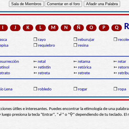
I
J
K
L
M
N
Ñ
O
P
Q
asca
❒
rayo
❒
reburujar
❒
recole
episa
❒
requiebro
❒
resina
esurrección
➳
retal
➳
retama
➳
retar
etinol
➳
retintín
➳
retórica
➳
retorn
etrato
➳
retreta
➳
retrete
➳
retrib
ío Lena
❒
robledo
❒
rogar
❒
ropa
s secciones útiles e interesantes. Puedes encontrar la etimología de una pal
í” y luego presiona la tecla "Entrar", "↲" o "⚲" dependiendo de tu teclado.