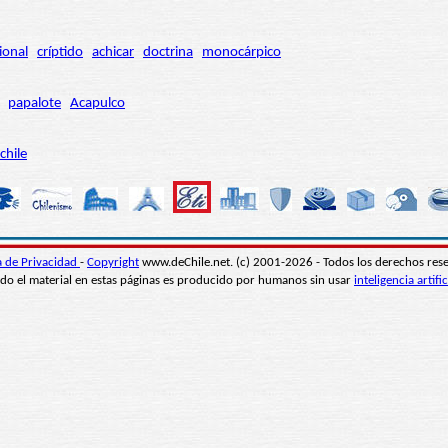
ional
críptido
achicar
doctrina
monocárpico
papalote
Acapulco
chile
ca de Privacidad
-
Copyright
www.deChile.net. (c) 2001-2026 - Todos los derechos res
do el material en estas páginas es producido por humanos sin usar
inteligencia artific