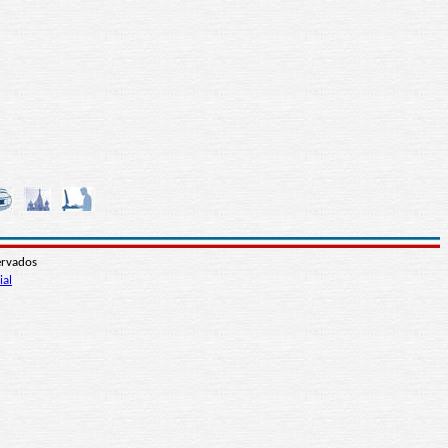
ervados
ial