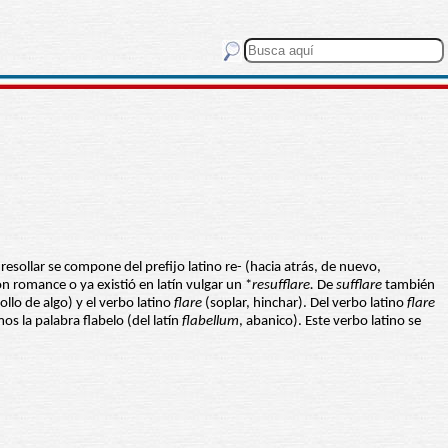
resollar se compone del prefijo latino re- (hacia atrás, de nuevo,
ón romance o ya existió en latín vulgar un *
resufflare.
De
sufflare
también
llo de algo) y el verbo latino
flare
(soplar, hinchar). Del verbo latino
flare
mos la palabra flabelo (del latín
flabellum
, abanico). Este verbo latino se