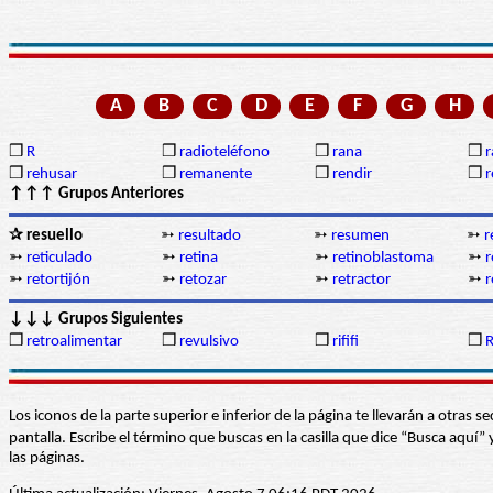
A
B
C
D
E
F
G
H
❒
R
❒
radioteléfono
❒
rana
❒
r
❒
rehusar
❒
remanente
❒
rendir
❒
r
↑↑↑ Grupos Anteriores
✰ resuello
➳
resultado
➳
resumen
➳
r
➳
reticulado
➳
retina
➳
retinoblastoma
➳
r
➳
retortijón
➳
retozar
➳
retractor
➳
r
↓↓↓ Grupos Siguientes
❒
retroalimentar
❒
revulsivo
❒
rififi
❒
R
Los iconos de la parte superior e inferior de la página te llevarán a otra
pantalla. Escribe el término que buscas en la casilla que dice “Busca aqu
las páginas.