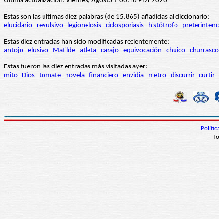
Última actualización: Viernes, Agosto 7 06:16 PDT 2026
Estas son las últimas diez palabras (de 15.865) añadidas al diccionario:
elucidario
revulsivo
legionelosis
ciclosporiasis
histótrofo
preterintenc
Estas diez entradas han sido modificadas recientemente:
antojo
elusivo
Matilde
atleta
carajo
equivocación
chuico
churrasco
Estas fueron las diez entradas más visitadas ayer:
mito
Dios
tomate
novela
financiero
envidia
metro
discurrir
curtir
Políti
To