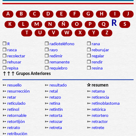
A
B
C
D
E
F
G
H
I
J
R
K
L
M
N
Ñ
O
P
Q
S
T
U
V
W
X
Y
Z
❒
R
❒
radioteléfono
❒
rana
❒
rasca
❒
rayo
❒
reburujar
❒
recolectar
❒
redimir
❒
regalar
❒
rehusar
❒
remanente
❒
rendir
❒
repisa
❒
requiebro
❒
resina
↑↑↑ Grupos Anteriores
➳
resuello
➳
resultado
✰ resumen
➳
resurrección
➳
retal
➳
retama
➳
retar
➳
retazo
➳
reticencia
➳
reticulado
➳
retina
➳
retinoblastoma
➳
retinol
➳
retintín
➳
retórica
➳
retornable
➳
retorta
➳
retortero
➳
retortijón
➳
retozar
➳
retractor
➳
retrato
➳
retreta
➳
retrete
➳
retribución