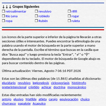
↓↓↓ Grupos Siguientes
❒
retroalimentar
❒
revulsivo
❒
rififi
❒
Río Lena
❒
robledo
❒
rogar
❒
ropa
❒
Rubén
❒
ruleta
Los iconos de la parte superior e inferior de la página te llevarán a otras
secciones útiles e interesantes. Puedes encontrar la etimología de una
palabra usando el motor de búsqueda en la parte superior a mano
derecha de la pantalla. Escribe el término que buscas en la casilla que
dice “Busca aquí” y luego presiona la tecla "Entrar", "↲" o "⚲"
dependiendo de tu teclado. El motor de búsqueda de Google abajo es
para buscar contenido dentro de las páginas.
Última actualización: Viernes, Agosto 7 06:16 PDT 2026
Estas son las últimas diez palabras (de 15.865) añadidas al diccionario:
elucidario
revulsivo
legionelosis
ciclosporiasis
histótrofo
preterintencional
críptido
achicar
doctrina
monocárpico
Estas diez entradas han sido modificadas recientemente:
antojo
elusivo
Matilde
atleta
carajo
equivocación
chuico
churrasco
papalote
Acapulco