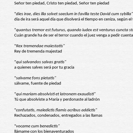
Señor ten piedad, Cristo ten piedad, Señor ten piedad
"
dies irae, dies illa solvet saeclum in favilla teste David cum sybilla"
día de ira será aquel día que disolverá el tiempo en ceniza, según el
"
quantus tremor est futurus, quando iudex est venturus cuncta str
Cuán grande ha de ser el terror cuando el juez venga a pedir cuen
"
Rex tremendae maiestatis"
Rey de tremenda majestad
"
qui salvandos salvas gratis"
a quienes salves será por tu gracia
"
salvame fons pietatis"
sálvame, fuente de piedad
"
qui mariam absolvisti et latronem exaudisti"
Tú que absolviste a María y perdonaste al ladrón
"
confutatis, maledictis flamis acribus addictis"
Rechazados, condenados, entregados a las llamas
"
vocame cum benedictis"
llámame con los bienaventurados