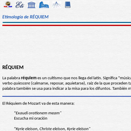
Etimología de RÉQUIEM
RÉQUIEM
La palabra
réquiem
es un cultismo que nos llega del latín. Significa "músi
verbo
quiescere
(calmarse, reposar, aquietarse), raíz de la que proceden ta
palabra también se usa para indicar a la misa para los difuntos. Tambié
El Réquiem de Mozart va de esta manera:
"
Exaudi orationem meam"
Escucha mi oración
"
Kyrie eleison, Christe eleison, Kyrie eleison"