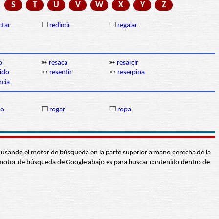
R
S
T
U
V
W
X
Y
Z
ctar
❒
redimir
❒
regalar
o
➳
resaca
➳
resarcir
ido
➳
resentir
➳
reserpina
ncia
do
❒
rogar
❒
ropa
abra usando el motor de búsqueda en la parte superior a mano derecha de la
 El motor de búsqueda de Google abajo es para buscar contenido dentro de