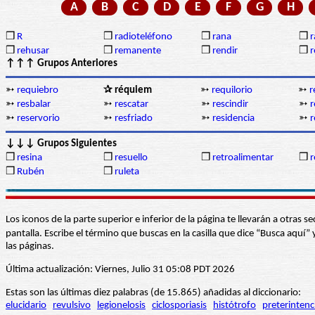
A
B
C
D
E
F
G
H
❒
R
❒
radioteléfono
❒
rana
❒
r
❒
rehusar
❒
remanente
❒
rendir
❒
r
↑↑↑ Grupos Anteriores
➳
requiebro
✰ réquiem
➳
requilorio
➳
r
➳
resbalar
➳
rescatar
➳
rescindir
➳
r
➳
reservorio
➳
resfriado
➳
residencia
➳
r
↓↓↓ Grupos Siguientes
❒
resina
❒
resuello
❒
retroalimentar
❒
r
❒
Rubén
❒
ruleta
Los iconos de la parte superior e inferior de la página te llevarán a otra
pantalla. Escribe el término que buscas en la casilla que dice “Busca aqu
las páginas.
Última actualización: Viernes, Julio 31 05:08 PDT 2026
Estas son las últimas diez palabras (de 15.865) añadidas al diccionario:
elucidario
revulsivo
legionelosis
ciclosporiasis
histótrofo
preterintenc