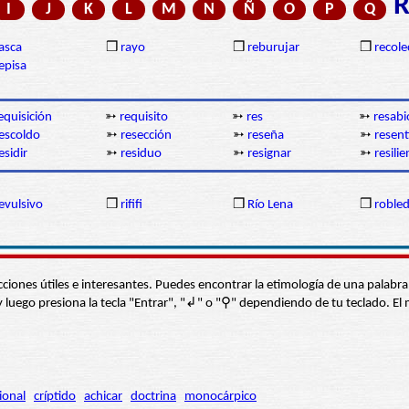
I
J
K
L
M
N
Ñ
O
P
Q
asca
❒
rayo
❒
reburujar
❒
recole
episa
equisición
➳
requisito
➳
res
➳
resabi
escoldo
➳
resección
➳
reseña
➳
resent
esidir
➳
residuo
➳
resignar
➳
resilie
evulsivo
❒
rififi
❒
Río Lena
❒
roble
s secciones útiles e interesantes. Puedes encontrar la etimología de una pal
í” y luego presiona la tecla "Entrar", "↲" o "⚲" dependiendo de tu teclado.
ional
críptido
achicar
doctrina
monocárpico