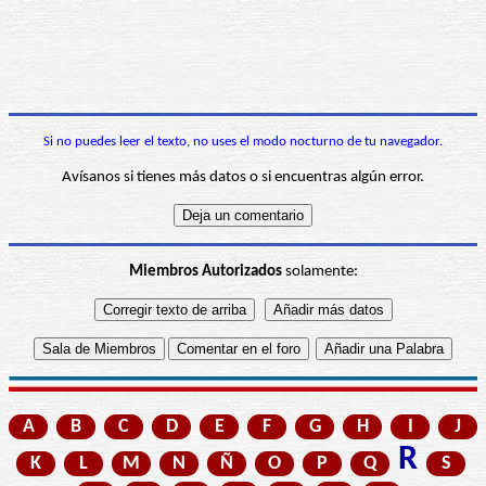
Si no puedes leer el texto, no uses el modo nocturno de tu navegador.
Avísanos si tienes más datos o si encuentras algún error.
Miembros Autorizados
solamente:
A
B
C
D
E
F
G
H
I
J
R
K
L
M
N
Ñ
O
P
Q
S