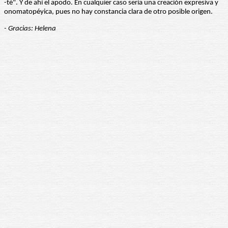
-té". Y de ahí el apodo. En cualquier caso sería una creación expresiva y
onomatopéyica, pues no hay constancia clara de otro posible origen.
- Gracias: Helena