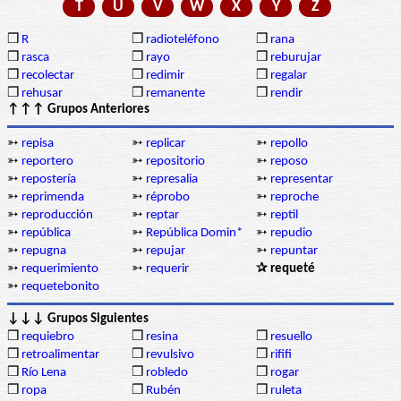
T
U
V
W
X
Y
Z
❒
R
❒
radioteléfono
❒
rana
❒
rasca
❒
rayo
❒
reburujar
❒
recolectar
❒
redimir
❒
regalar
❒
rehusar
❒
remanente
❒
rendir
↑↑↑ Grupos Anteriores
➳
repisa
➳
replicar
➳
repollo
➳
reportero
➳
repositorio
➳
reposo
➳
repostería
➳
represalia
➳
representar
➳
reprimenda
➳
réprobo
➳
reproche
➳
reproducción
➳
reptar
➳
reptil
➳
república
➳
República Domin*
➳
repudio
➳
repugna
➳
repujar
➳
repuntar
➳
requerimiento
➳
requerir
✰ requeté
➳
requetebonito
↓↓↓ Grupos Siguientes
❒
requiebro
❒
resina
❒
resuello
❒
retroalimentar
❒
revulsivo
❒
rififi
❒
Río Lena
❒
robledo
❒
rogar
❒
ropa
❒
Rubén
❒
ruleta