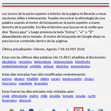
Los iconos de la parte superior e inferior de la página te llevarán a otras
secciones útiles e interesantes. Puedes encontrar la etimología de una
palabra usando el motor de búsqueda en la parte superior a mano
derecha de la pantalla. Escribe el término que buscas en la casilla que
dice “Busca aquí” y luego presiona la tecla "Entrar", "↲" o "⚲"
dependiendo de tu teclado. El motor de búsqueda de Google abajo es
para buscar contenido dentro de las páginas.
Última actualización: Viernes, Agosto 7 06:16 PDT 2026
Estas son las últimas diez palabras (de 15.865) añadidas al diccionario:
elucidario
revulsivo
legionelosis
ciclosporiasis
histótrofo
preterintencional
críptido
achicar
doctrina
monocárpico
Estas diez entradas han sido modificadas recientemente:
antojo
elusivo
Matilde
atleta
carajo
equivocación
chuico
churrasco
papalote
Acapulco
Estas fueron las diez entradas más visitadas ayer:
ojalá
etimología
metro
chile
envidia
tomate
novela
curtir
financiero
discurrir