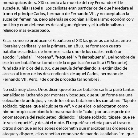
monárquicos del s. XIX cuando a la muerte del rey Fernando VII le
sucede su hija Isabel II. Los carlistas eran partidarios de que heredara el
trono el príncipe Carlos, hermano de Fernando VII, y no aceptaban la
sucesión femenina, pero además se oponían al liberalismo económico y
político y eran defensores del antiguo régimen y el tradicionalismo
religioso más exacerbado.
Es así como se producen el España en el XIX las guerras carlistas, entre
liberales y carlistas, y en la primera, en 1833, se formaron cuatro
batallones carlistas de hombres, cada uno de los cuales recibió un
apodo: "Salada", "Morena", "Requeté" y "Hierbabuena". Del nombre de
ese tercer batallón se tomó el de la organización carlista (El Requeté)
fundada a inicios del s. XX, que seguía defendiendo la legitimidad de
acceso al trono de los descendientes de aquel Carlos, hermano de
Fernando VII. Pero, ¿de dónde procedía tal nombre?.
No está muy claro. Unos dicen que el tercer batallón carlista pasó tantas
penalidades luchando por montes y bosques, que su uniforme era una
colección de andrajos, y los de los otros batallones les cantaban: "Tápate
soldado, tápate, que el culo se te ve", y que ellos lo adoptaron como
himno propio cambiando lo malsonante de "culo" por una especie de
onomatopeya del repiqueteo, diciendo: "Tápate soldado, tápate, que se
te ve el requeté", y de ahí el mote. El requeté se refería pues al trasero.
Otros dicen que en los sones del cornetín que marcaban las órdenes de
ataque y disparo, ellos repetían como voz de mando las sílabas "re -que