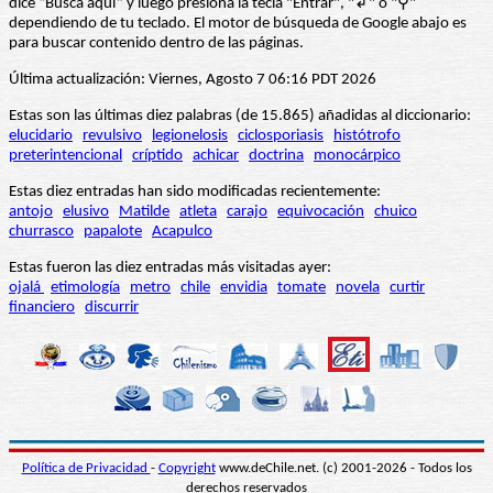
dice “Busca aquí” y luego presiona la tecla "Entrar", "↲" o "⚲"
dependiendo de tu teclado. El motor de búsqueda de Google abajo es
para buscar contenido dentro de las páginas.
Última actualización: Viernes, Agosto 7 06:16 PDT 2026
Estas son las últimas diez palabras (de 15.865) añadidas al diccionario:
elucidario
revulsivo
legionelosis
ciclosporiasis
histótrofo
preterintencional
críptido
achicar
doctrina
monocárpico
Estas diez entradas han sido modificadas recientemente:
antojo
elusivo
Matilde
atleta
carajo
equivocación
chuico
churrasco
papalote
Acapulco
Estas fueron las diez entradas más visitadas ayer:
ojalá
etimología
metro
chile
envidia
tomate
novela
curtir
financiero
discurrir
Política de Privacidad
-
Copyright
www.deChile.net. (c) 2001-2026 - Todos los
derechos reservados