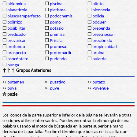
❒
piridoxina
❒
piscina
❒
pituto
❒
planetícola
❒
platisma
❒
pleonexia
❒
pluscuamperfecto
❒
podocnemis
❒
policía
❒
polirrizo
❒
pomo
❒
póquer
❒
posibilitar
❒
potasio
❒
prebenda
❒
predicado
❒
premisa
❒
prescripción
❒
prevaricar
❒
Priscila
❒
prociónido
❒
profundo
❒
promesa
❒
propincuidad
❒
prospecto
❒
protomártir
❒
pruina
❒
psocóptero
❒
pudendo
❒
pularda
❒
punga
↑↑↑ Grupos Anteriores
➳
putamen
➳
putativo
➳
putazo
➳
puya
➳
puye
➳
Puyehue
✰ puzle
Los iconos de la parte superior e inferior de la página te llevarán a otras
secciones útiles e interesantes. Puedes encontrar la etimología de una
palabra usando el motor de búsqueda en la parte superior a mano
derecha de la pantalla. Escribe el término que buscas en la casilla que