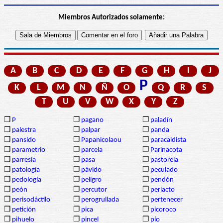
Miembros Autorizados solamente:
A
B
C
D
E
F
G
H
I
J
P
K
L
M
N
Ñ
O
Q
R
S
T
U
V
W
X
Y
Z
❒
P
❒
pagano
❒
paladín
❒
palestra
❒
palpar
❒
panda
❒
pansido
❒
Papanicolaou
❒
paracaidista
❒
parametrio
❒
parcela
❒
Parinacota
❒
parresia
❒
pasa
❒
pastorela
❒
patología
❒
pávido
❒
peculado
❒
pedología
❒
peligro
❒
pendón
❒
peón
❒
percutor
❒
periacto
❒
perisodáctilo
❒
perogrullada
❒
pertenecer
❒
petición
❒
pica
❒
picoroco
❒
pihuelo
❒
pincel
❒
pío