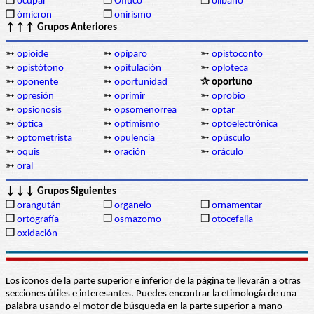
❒
ocupar
❒
Ofiuco
❒
olíbano
❒
ómicron
❒
onirismo
↑↑↑ Grupos Anteriores
➳
opioide
➳
opíparo
➳
opistoconto
➳
opistótono
➳
opitulación
➳
oploteca
➳
oponente
➳
oportunidad
✰ oportuno
➳
opresión
➳
oprimir
➳
oprobio
➳
opsionosis
➳
opsomenorrea
➳
optar
➳
óptica
➳
optimismo
➳
optoelectrónica
➳
optometrista
➳
opulencia
➳
opúsculo
➳
oquis
➳
oración
➳
oráculo
➳
oral
↓↓↓ Grupos Siguientes
❒
orangután
❒
organelo
❒
ornamentar
❒
ortografía
❒
osmazomo
❒
otocefalia
❒
oxidación
Los iconos de la parte superior e inferior de la página te llevarán a otras
secciones útiles e interesantes. Puedes encontrar la etimología de una
palabra usando el motor de búsqueda en la parte superior a mano