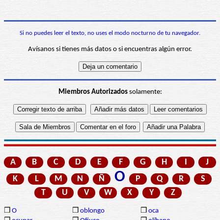
Si no puedes leer el texto, no uses el modo nocturno de tu navegador.
Avísanos si tienes más datos o si encuentras algún error.
Miembros Autorizados
solamente:
A
B
C
D
E
F
G
H
I
J
O
K
L
M
N
Ñ
P
Q
R
S
T
U
V
W
X
Y
Z
❒
O
❒
oblongo
❒
oca