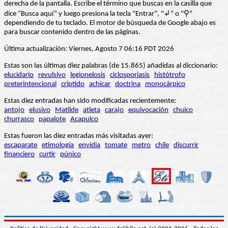
derecha de la pantalla. Escribe el término que buscas en la casilla que
dice “Busca aquí” y luego presiona la tecla "Entrar", "↲" o "⚲"
dependiendo de tu teclado. El motor de búsqueda de Google abajo es
para buscar contenido dentro de las páginas.
Última actualización: Viernes, Agosto 7 06:16 PDT 2026
Estas son las últimas diez palabras (de 15.865) añadidas al diccionario:
elucidario
revulsivo
legionelosis
ciclosporiasis
histótrofo
preterintencional
críptido
achicar
doctrina
monocárpico
Estas diez entradas han sido modificadas recientemente:
antojo
elusivo
Matilde
atleta
carajo
equivocación
chuico
churrasco
papalote
Acapulco
Estas fueron las diez entradas más visitadas ayer:
escaparate
etimología
envidia
tomate
metro
chile
discurrir
financiero
curtir
púnico