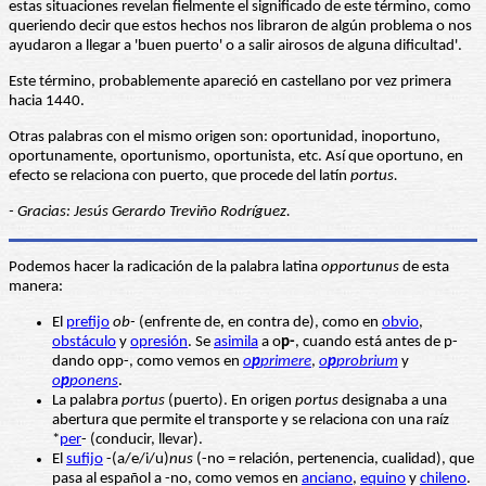
estas situaciones revelan fielmente el significado de este término, como
queriendo decir que estos hechos nos libraron de algún problema o nos
ayudaron a llegar a 'buen puerto' o a salir airosos de alguna dificultad'.
Este término, probablemente apareció en castellano por vez primera
hacia 1440.
Otras palabras con el mismo origen son: oportunidad, inoportuno,
oportunamente, oportunismo, oportunista, etc. Así que oportuno, en
efecto se relaciona con puerto, que procede del latín
portus.
- Gracias: Jesús Gerardo Treviño Rodríguez.
Podemos hacer la radicación de la palabra latina
opportunus
de esta
manera:
El
prefijo
ob-
(enfrente de, en contra de), como en
obvio
,
obstáculo
y
opresión
. Se
asimila
a o
p-
, cuando está antes de p-
dando opp-, como vemos en
o
p
primere
,
o
p
probrium
y
o
p
ponens
.
La palabra
portus
(puerto). En origen
portus
designaba a una
abertura que permite el transporte y se relaciona con una raíz
*
per
- (conducir, llevar).
El
sufijo
-(a/e/i/u)
nus
(-no = relación, pertenencia, cualidad), que
pasa al español a -no, como vemos en
anciano
,
equino
y
chileno
.