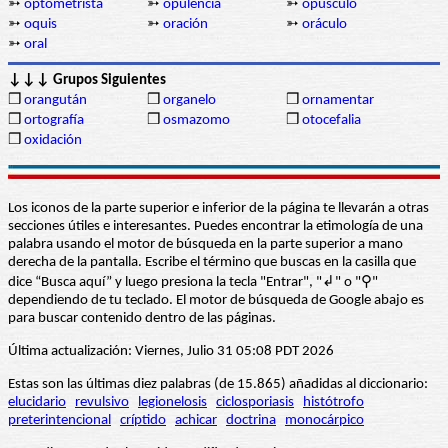
➳
optometrista
➳
opulencia
➳
opúsculo
➳
oquis
➳
oración
➳
oráculo
➳
oral
↓↓↓ Grupos Siguientes
❒
orangután
❒
organelo
❒
ornamentar
❒
ortografía
❒
osmazomo
❒
otocefalia
❒
oxidación
Los iconos de la parte superior e inferior de la página te llevarán a otras
secciones útiles e interesantes. Puedes encontrar la etimología de una
palabra usando el motor de búsqueda en la parte superior a mano
derecha de la pantalla. Escribe el término que buscas en la casilla que
dice “Busca aquí” y luego presiona la tecla "Entrar", "↲" o "⚲"
dependiendo de tu teclado. El motor de búsqueda de Google abajo es
para buscar contenido dentro de las páginas.
Última actualización: Viernes, Julio 31 05:08 PDT 2026
Estas son las últimas diez palabras (de 15.865) añadidas al diccionario:
elucidario
revulsivo
legionelosis
ciclosporiasis
histótrofo
preterintencional
críptido
achicar
doctrina
monocárpico