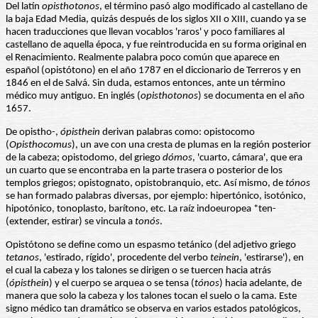
Del latín
opisthotonos
, el término pasó algo modificado al castellano de
la baja Edad Media, quizás después de los siglos XII o XIII, cuando ya se
hacen traducciones que llevan vocablos 'raros' y poco familiares al
castellano de aquella época, y fue reintroducida en su forma original en
el Renacimiento. Realmente palabra poco común que aparece en
español (opistótono) en el año 1787 en el diccionario de Terreros y en
1846 en el de Salvá. Sin duda, estamos entonces, ante un término
médico muy antiguo. En inglés (
opisthotonos
) se documenta en el año
1657.
De opistho-,
ópisthein
derivan palabras como: opistocomo
(
Opisthocomus
), un ave con una cresta de plumas en la región posterior
de la cabeza; opistodomo, del griego
dómos
, 'cuarto, cámara', que era
un cuarto que se encontraba en la parte trasera o posterior de los
templos griegos; opistognato, opistobranquio, etc. Así mismo, de
tónos
se han formado palabras diversas, por ejemplo: hipertónico, isotónico,
hipotónico, tonoplasto, barítono, etc. La raíz indoeuropea *ten-
(extender, estirar) se vincula a
tonós
.
Opistótono se define como un espasmo tetánico (del adjetivo griego
tetanos
, 'estirado, rígido', procedente del verbo
teinein
, 'estirarse'), en
el cual la cabeza y los talones se dirigen o se tuercen hacia atrás
(
ópisthein
) y el cuerpo se arquea o se tensa (
tónos
) hacia adelante, de
manera que solo la cabeza y los talones tocan el suelo o la cama. Este
signo médico tan dramático se observa en varios estados patológicos,