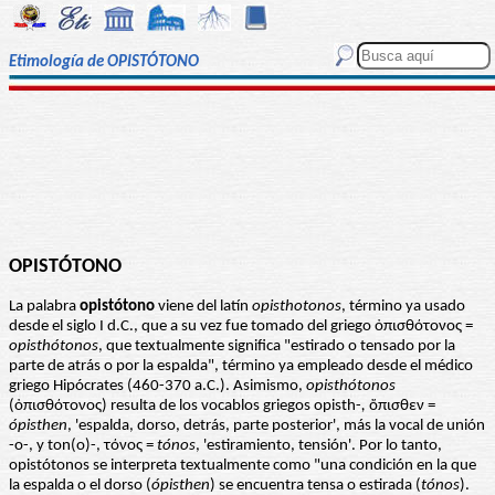
Etimología de OPISTÓTONO
OPISTÓTONO
La palabra
opistótono
viene del latín
opisthotonos
, término ya usado
desde el siglo I d.C., que a su vez fue tomado del griego ὀπισθότονος =
opisthótonos
, que textualmente significa "estirado o tensado por la
parte de atrás o por la espalda", término ya empleado desde el médico
griego Hipócrates (460-370 a.C.). Asimismo,
opisthótonos
(ὀπισθότονος) resulta de los vocablos griegos opisth-
,
ὄπισθεν =
ópisthen
, 'espalda, dorso, detrás, parte posterior', más la vocal de unión
-o-, y ton(o)-, τόνος =
tónos
, 'estiramiento, tensión'. Por lo tanto,
opistótonos se interpreta textualmente como "una condición en la que
la espalda o el dorso (
ópisthen
) se encuentra tensa o estirada (
tónos
).