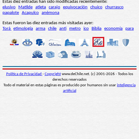
Estas diez entradas han sido modificadas recientemente:
elusivo
Matilde
atleta
carajo
equivocación
chuico
churrasco
papalote
Acapulco
anémona
Estas fueron las diez entradas más visitadas ayer:
Torá
etimología
arma
chile
anti
metro
ico
Biblia
economía
para
Política de Privacidad
-
Copyright
www.deChile.net. (c) 2001-2026 - Todos los
derechos reservados
Todo el material en estas páginas es producido por humanos sin usar
inteligencia
artificial