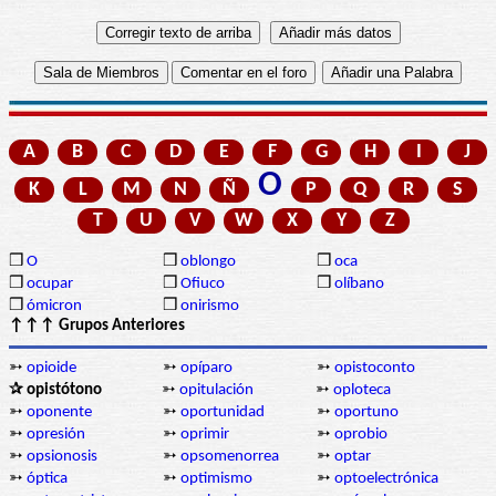
A
B
C
D
E
F
G
H
I
J
O
K
L
M
N
Ñ
P
Q
R
S
T
U
V
W
X
Y
Z
❒
O
❒
oblongo
❒
oca
❒
ocupar
❒
Ofiuco
❒
olíbano
❒
ómicron
❒
onirismo
↑↑↑ Grupos Anteriores
➳
opioide
➳
opíparo
➳
opistoconto
✰ opistótono
➳
opitulación
➳
oploteca
➳
oponente
➳
oportunidad
➳
oportuno
➳
opresión
➳
oprimir
➳
oprobio
➳
opsionosis
➳
opsomenorrea
➳
optar
➳
óptica
➳
optimismo
➳
optoelectrónica