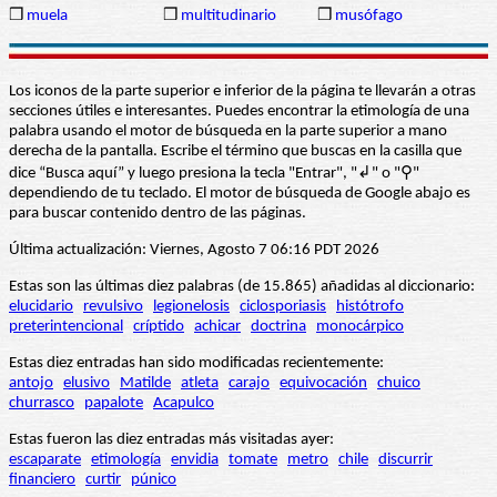
❒
muela
❒
multitudinario
❒
musófago
Los iconos de la parte superior e inferior de la página te llevarán a otras
secciones útiles e interesantes. Puedes encontrar la etimología de una
palabra usando el motor de búsqueda en la parte superior a mano
derecha de la pantalla. Escribe el término que buscas en la casilla que
dice “Busca aquí” y luego presiona la tecla "Entrar", "↲" o "⚲"
dependiendo de tu teclado. El motor de búsqueda de Google abajo es
para buscar contenido dentro de las páginas.
Última actualización: Viernes, Agosto 7 06:16 PDT 2026
Estas son las últimas diez palabras (de 15.865) añadidas al diccionario:
elucidario
revulsivo
legionelosis
ciclosporiasis
histótrofo
preterintencional
críptido
achicar
doctrina
monocárpico
Estas diez entradas han sido modificadas recientemente:
antojo
elusivo
Matilde
atleta
carajo
equivocación
chuico
churrasco
papalote
Acapulco
Estas fueron las diez entradas más visitadas ayer:
escaparate
etimología
envidia
tomate
metro
chile
discurrir
financiero
curtir
púnico