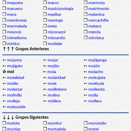
❒
maqueta
❒
marco
❒
marmota
❒
marueco
❒
mastozoología
❒
matrimonio
❒
meca
❒
meditar
❒
melanina
❒
membresía
❒
meninge
❒
mercachifle
❒
mermelada
❒
meta
❒
meteco
❒
meyosis
❒
miconazol
❒
mierda
❒
mimetismo
❒
miocardio
❒
miroteca
❒
místico
❒
modelar
↑↑↑ Grupos Anteriores
➳
mojama
➳
mojar
➳
mojiganga
➳
mojigato
➳
mojito
➳
mojón
✰ mol
➳
mola
➳
molacho
➳
molalidad
➳
molaridad
➳
molcajete
➳
molde
➳
mole
➳
molécula
➳
molestar
➳
molibdeno
➳
molienda
➳
molinillo
➳
molino
➳
molla
➳
molleja
➳
móllera
➳
mollera
➳
molosoide
↓↓↓ Grupos Siguientes
❒
molote
❒
monitor
❒
monóxido
❒
mordaz
❒
mortadela
❒
motel