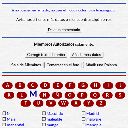
Si no puedes leer el texto, no uses el modo nocturno de tu navegador.
Avísanos si tienes más datos o si encuentras algún error.
Miembros Autorizados
solamente:
A
B
C
D
E
F
G
H
I
J
M
K
L
N
Ñ
O
P
Q
R
S
T
U
V
W
X
Y
Z
❒
M
❒
Macondo
❒
Madrid
❒
Maia
❒
maleable
❒
malware
❒
manantial
❒
manga
❒
manopla