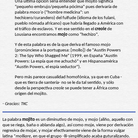
Una última opción sería entender que mojito significa
"pequeño embrujo/pequeña pócima" pues derivaría de
palabra
moco'o
("hombre medicina": un
hechicero/curandero) del fulfude (idioma de los fulani,
pueblo nómada africano) que habría llegado a América con
el tráfico de esclavos. Y en ese sentido en el
creole
de
Lousiana encontramos
mojo
como "hechizo".
Y de esta palabra es de la que deriva el famoso
mojo
(pronúnciese a la portuguesa: [mollo]) de "Austin Powers
2: The Spy Who Shagged Me" (1999, en España "Austin
Powers: La espía que me achuchó" y en Hispanoamérica
"Austin Powers, el espía seductor").
Pero más parece casualidad homofónica, ya que en Cuba -
que es tierra de santería- no se le da tal sentido, y sólo
desde la perspectiva
creole
se puede tener a África como
origen del mojito.
- Gracias: TKC
La palabra
mojito
es un diminutivo de mojo, y mojo (aliño, aquello con
que se riega, baña o ablanda algo), así como moje, viene por derivación
regresiva de mojar, y mojar efectivamente viene de la forma vulgar
latina *
molliare
, en que el grupo -lli-simplificado acaba guturalizando.