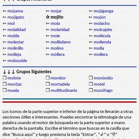
➳
mojama
➳
mojar
➳
mojiganga
➳
mojigato
✰ mojito
➳
mojón
➳
mol
➳
mola
➳
molacho
➳
molalidad
➳
molaridad
➳
molcajete
➳
molde
➳
mole
➳
molécula
➳
molestar
➳
molibdeno
➳
molienda
➳
molinillo
➳
molino
➳
molla
➳
molleja
➳
móllera
➳
mollera
➳
molosoide
↓↓↓ Grupos Siguientes
❒
molote
❒
monitor
❒
monóxido
❒
mordaz
❒
mortadela
❒
motel
❒
muela
❒
multitudinario
❒
musófago
Los iconos de la parte superior e inferior de la página te llevarán a otras
secciones útiles e interesantes. Puedes encontrar la etimología de una
palabra usando el motor de búsqueda en la parte superior a mano
derecha de la pantalla. Escribe el término que buscas en la casilla que
dice “Busca aquí” y luego presiona la tecla "Entrar", "↲" o "⚲"