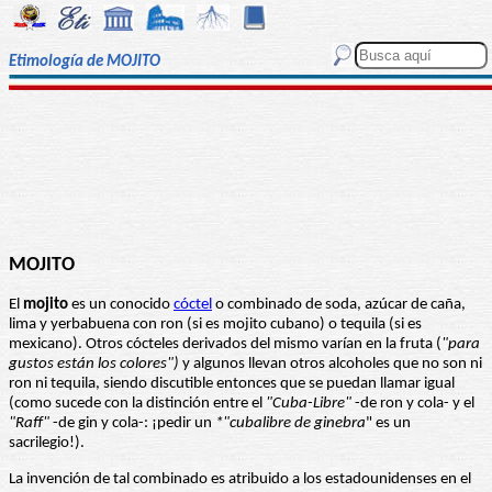
Etimología de MOJITO
MOJITO
El
mojito
es un conocido
cóctel
o combinado de soda, azúcar de caña,
lima y yerbabuena con ron (si es mojito cubano) o tequila (si es
mexicano). Otros cócteles derivados del mismo varían en la fruta (
"para
gustos están los colores")
y algunos llevan otros alcoholes que no son ni
ron ni tequila, siendo discutible entonces que se puedan llamar igual
(como sucede con la distinción entre el
"Cuba-Libre"
-de ron y cola- y el
"Raff"
-de gin y cola-: ¡pedir un
*"cubalibre de ginebra
" es un
sacrilegio!).
La invención de tal combinado es atribuido a los estadounidenses en el