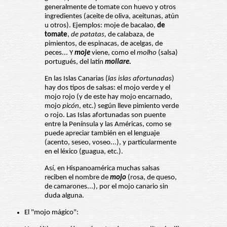
generalmente de tomate con huevo y otros
ingredientes (aceite de oliva, aceitunas, atún
u otros). Ejemplos: moje de bacalao,
de
tomate
,
de patatas,
de calabaza, de
pimientos, de espinacas, de acelgas, de
peces... Y
moje
viene, como el
molho
(salsa)
portugués, del latín
mollare.
En las Islas Canarias (
las islas afortunadas
)
hay dos tipos de salsas: el mojo verde y el
mojo rojo (y de este hay mojo encarnado,
mojo
picón
, etc.) según lleve pimiento verde
o rojo. Las Islas afortunadas son puente
entre la Península y las Américas, como se
puede apreciar también en el lenguaje
(acento, seseo, voseo...), y particularmente
en el léxico (guagua, etc.).
Así, en Hispanoamérica muchas salsas
reciben el nombre de
mojo
(rosa, de queso,
de camarones...), por el mojo canario sin
duda alguna.
El "mojo mágico":