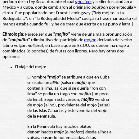
período de su
Ley Seca,
durante el cual
gánsters
y sedientos acudían a
México y a Cuba, donde cambiaron al originario
bourbon
por el tequila y
el ron
.
Fue popularizado por Ernest Hemingway ("My mojito in La
Bodeguita...": en "la Bodeguita del Medio" cuelga su frase manuscrita -al
menos estaba cuando fui, y he de creer que escrita de su puño y letra-).
Etimología
: Parece ser que
"mojito"
viene de una mala pronunciación
de
"mojadito"
(diminutivo del participio de
mojar
,
derivado del verbo
latino vulgar
molliāre
), en base a que en EE.UU. se denomina
mojo
a
combinados (o ponches) de frutas con licores. Pero hay otras dos
opciones:
El viaje del mojo:
El nombre "
mojo
" se atribuye a que en Cuba
se usaba un
aliño
(salsa o
mojo
) que
contenía lima, así que si se quería "ron con
lima" se pedía un trago
con mojito
(un poco
de lima). Según esta versión,
mojito
vendría
de
mojo
(aliño), proviniente del
mojo
(salsa)
de las Islas Canarias y éste vendría del
moje
de la Península.
En la Península hay muchos platos
denominados
moje
(o
mojete
) desde aliños a
guisos, pasando por ensaladas, éstas