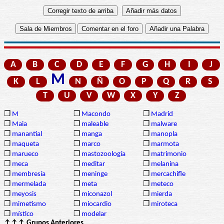
A
B
C
D
E
F
G
H
I
J
M
K
L
N
Ñ
O
P
Q
R
S
T
U
V
W
X
Y
Z
❒
M
❒
Macondo
❒
Madrid
❒
Maia
❒
maleable
❒
malware
❒
manantial
❒
manga
❒
manopla
❒
maqueta
❒
marco
❒
marmota
❒
marueco
❒
mastozoología
❒
matrimonio
❒
meca
❒
meditar
❒
melanina
❒
membresía
❒
meninge
❒
mercachifle
❒
mermelada
❒
meta
❒
meteco
❒
meyosis
❒
miconazol
❒
mierda
❒
mimetismo
❒
miocardio
❒
miroteca
❒
místico
❒
modelar
↑↑↑ Grupos Anteriores