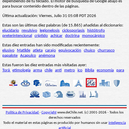
dependiendo de tu teclado. El motor de búsqueda de Google abajo es
para buscar contenido dentro de las páginas.
Última actualización: Viernes, Julio 31 05:08 PDT 2026
Estas son las últimas diez palabras (de 15.865) añadidas al diccionario:
elucidario
revulsivo
legionelosis
ciclosporiasis
histótrofo
preterintencional
críptido
achicar
doctrina
monocárpico
Estas diez entradas han sido modificadas recientemente:
elusivo
Matilde
atleta
carajo
equivocación
chuico
churrasco
papalote
Acapulco
anémona
Estas fueron las diez entradas más visitadas ayer:
Torá
etimología
arma
chile
anti
metro
ico
Biblia
economía
para
Política de Privacidad
-
Copyright
www.deChile.net. (c) 2001-2026 - Todos los
derechos reservados
Todo el material en estas páginas es producido por humanos sin usar
inteligencia
artificial