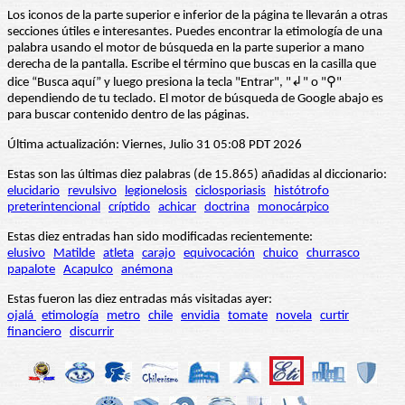
Los iconos de la parte superior e inferior de la página te llevarán a otras
secciones útiles e interesantes. Puedes encontrar la etimología de una
palabra usando el motor de búsqueda en la parte superior a mano
derecha de la pantalla. Escribe el término que buscas en la casilla que
dice “Busca aquí” y luego presiona la tecla "Entrar", "↲" o "⚲"
dependiendo de tu teclado. El motor de búsqueda de Google abajo es
para buscar contenido dentro de las páginas.
Última actualización: Viernes, Julio 31 05:08 PDT 2026
Estas son las últimas diez palabras (de 15.865) añadidas al diccionario:
elucidario
revulsivo
legionelosis
ciclosporiasis
histótrofo
preterintencional
críptido
achicar
doctrina
monocárpico
Estas diez entradas han sido modificadas recientemente:
elusivo
Matilde
atleta
carajo
equivocación
chuico
churrasco
papalote
Acapulco
anémona
Estas fueron las diez entradas más visitadas ayer:
ojalá
etimología
metro
chile
envidia
tomate
novela
curtir
financiero
discurrir