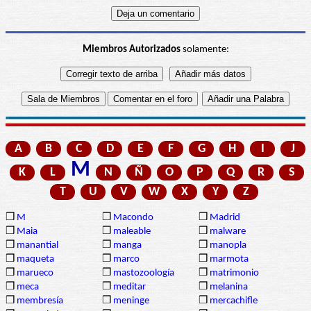
Miembros Autorizados
solamente:
A
B
C
D
E
F
G
H
I
J
M
K
L
N
Ñ
O
P
Q
R
S
T
U
V
W
X
Y
Z
❒
M
❒
Macondo
❒
Madrid
❒
Maia
❒
maleable
❒
malware
❒
manantial
❒
manga
❒
manopla
❒
maqueta
❒
marco
❒
marmota
❒
marueco
❒
mastozoología
❒
matrimonio
❒
meca
❒
meditar
❒
melanina
❒
membresía
❒
meninge
❒
mercachifle