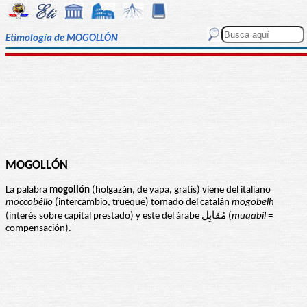
Etimología de MOGOLLÓN
MOGOLLÓN
La palabra
mogollón
(holgazán, de yapa, gratis) viene del italiano
moccobèllo
(intercambio, trueque) tomado del catalán
mogobelh
(interés sobre capital prestado) y este del árabe مُقابِل (
muqabil
=
compensación).