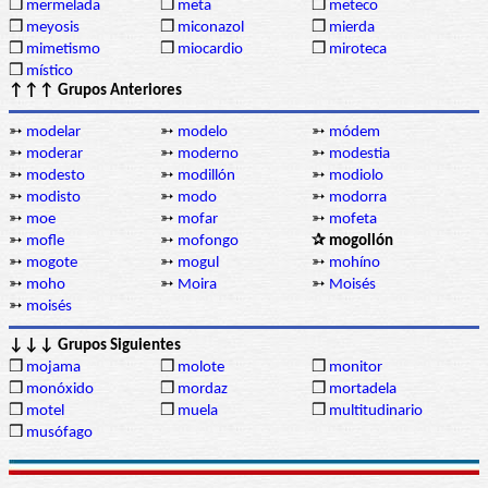
❒
mermelada
❒
meta
❒
meteco
❒
meyosis
❒
miconazol
❒
mierda
❒
mimetismo
❒
miocardio
❒
miroteca
❒
místico
↑↑↑ Grupos Anteriores
➳
modelar
➳
modelo
➳
módem
➳
moderar
➳
moderno
➳
modestia
➳
modesto
➳
modillón
➳
modiolo
➳
modisto
➳
modo
➳
modorra
➳
moe
➳
mofar
➳
mofeta
➳
mofle
➳
mofongo
✰ mogollón
➳
mogote
➳
mogul
➳
mohíno
➳
moho
➳
Moira
➳
Moisés
➳
moisés
↓↓↓ Grupos Siguientes
❒
mojama
❒
molote
❒
monitor
❒
monóxido
❒
mordaz
❒
mortadela
❒
motel
❒
muela
❒
multitudinario
❒
musófago