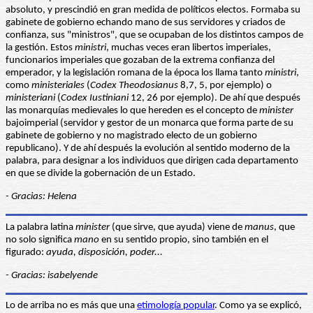
absoluto, y prescindió en gran medida de políticos electos. Formaba su
gabinete de gobierno echando mano de sus servidores y criados de
confianza, sus "ministros", que se ocupaban de los distintos campos de
la gestión. Estos
ministri
, muchas veces eran libertos imperiales,
funcionarios imperiales que gozaban de la extrema confianza del
emperador, y la legislación romana de la época los llama tanto
ministri
,
como
ministeriales
(
Codex Theodosianus
8,7, 5, por ejemplo) o
ministeriani
(
Codex Iustiniani
12, 26 por ejemplo). De ahí que después
las monarquías medievales lo que hereden es el concepto de
minister
bajoimperial (servidor y gestor de un monarca que forma parte de su
gabinete de gobierno y no magistrado electo de un gobierno
republicano). Y de ahí después la evolución al sentido moderno de la
palabra, para designar a los individuos que dirigen cada departamento
en que se divide la gobernación de un Estado.
- Gracias: Helena
La palabra latina
minister
(que sirve, que ayuda) viene de
manus
, que
no solo significa
mano
en su sentido propio, sino también en el
figurado:
ayuda
, disposición,
poder
...
- Gracias: isabelyende
Lo de arriba no es más que una
etimología popular
. Como ya se explicó,