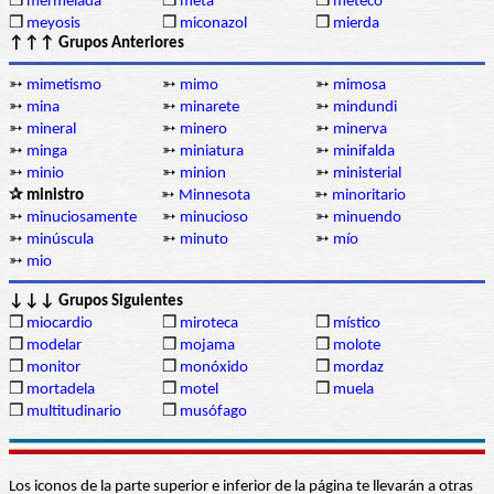
❒
mermelada
❒
meta
❒
meteco
❒
meyosis
❒
miconazol
❒
mierda
↑↑↑ Grupos Anteriores
➳
mimetismo
➳
mimo
➳
mimosa
➳
mina
➳
minarete
➳
mindundi
➳
mineral
➳
minero
➳
minerva
➳
minga
➳
miniatura
➳
minifalda
➳
minio
➳
minion
➳
ministerial
✰ ministro
➳
Minnesota
➳
minoritario
➳
minuciosamente
➳
minucioso
➳
minuendo
➳
minúscula
➳
minuto
➳
mío
➳
mio
↓↓↓ Grupos Siguientes
❒
miocardio
❒
miroteca
❒
místico
❒
modelar
❒
mojama
❒
molote
❒
monitor
❒
monóxido
❒
mordaz
❒
mortadela
❒
motel
❒
muela
❒
multitudinario
❒
musófago
Los iconos de la parte superior e inferior de la página te llevarán a otras