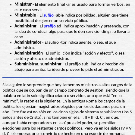
Ministrar
- El elemento final -ar es usado para formar verbos, en
este caso servir.
Ministrable
- El
sufijo
-able indica posibilidad, alguien que tiene
posibilidad de ejercer un servicio público.
Administrar
- El
prefijo
ad- indica aproximación y presencia, con
la idea de conducir algo para que le den servicio, dirigir, o llevar a
cabo.
Administrador
- El sufijo -tor indica agente, o sea, el que
administra.
Administración
- El sufijo -ción indica "acción y efecto", o sea,
acción y afecto de administrar.
Subministrar
,
suministrar
- El prefijo sub- indica dirección de
abajo para arriba. La idea de proveer lo pide el administrador.
Si a alguien le sorprende que hoy llamemos ministros a altos cargos de la
política que se ocupan de un campo concreto de gestión, siendo que la
palabra en latín sólo significa criado o servidor, uno que está "en lo
mínimo", la razón es la siguiente. En la antigua Roma los cargos de la
política los ejercían magistrados elegidos por los ciudadanos para un
año. Esto fue así no sólo en los cinco siglos de sistema republicano (los 5
siglos antes de Cristo), sino también en el s. I, II y III d. C., en que,
aunque había emperadores en la cúpula del poder, se permitían
elecciones para los restantes cargos políticos. Pero ya en los siglos IV y V
d. C. el emperador se convirtió de hecho en una especie de monarca