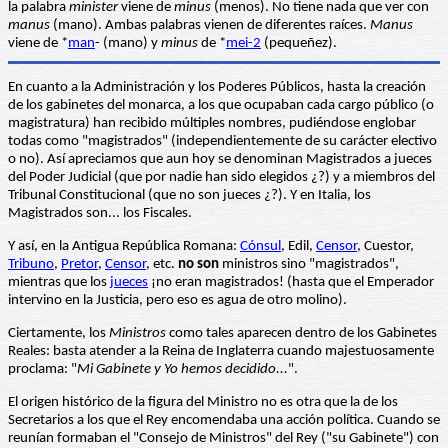
la palabra
minister
viene de
minus
(menos). No tiene nada que ver con
manus
(mano). Ambas palabras vienen de diferentes raíces.
Manus
viene de *
man
- (mano) y
minus
de *
mei-2
(pequeñez).
En cuanto a la Administración y los Poderes Públicos, hasta la creación
de los gabinetes del monarca, a los que ocupaban cada cargo público (o
magistratura) han recibido múltiples nombres, pudiéndose englobar
todas como "magistrados" (independientemente de su carácter electivo
o no). Así apreciamos que aun hoy se denominan Magistrados a jueces
del Poder Judicial (que por nadie han sido elegidos ¿?) y a miembros del
Tribunal Constitucional (que no son jueces ¿?). Y en Italia, los
Magistrados son... los Fiscales.
Y así, en la Antigua República Romana:
Cónsul
, Edil,
Censor
, Cuestor,
Tribuno
,
Pretor
,
Censor
, etc.
no son
ministros sino "magistrados",
mientras que los
jueces
¡no eran magistrados! (hasta que el Emperador
intervino en la Justicia, pero eso es agua de otro molino).
Ciertamente, los
Ministros
como tales aparecen dentro de los Gabinetes
Reales: basta atender a la Reina de Inglaterra cuando majestuosamente
proclama: "
Mi Gabinete y Yo hemos decidido...
".
El origen histórico de la figura del Ministro no es otra que la de los
Secretarios a los que el Rey encomendaba una acción política. Cuando se
reunían formaban el "Consejo de Ministros" del Rey ("su Gabinete") con