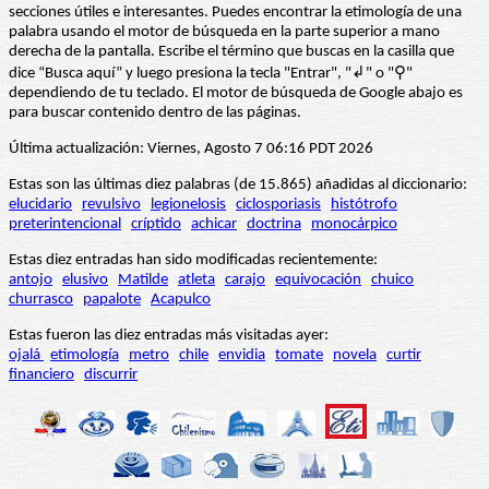
secciones útiles e interesantes. Puedes encontrar la etimología de una
palabra usando el motor de búsqueda en la parte superior a mano
derecha de la pantalla. Escribe el término que buscas en la casilla que
dice “Busca aquí” y luego presiona la tecla "Entrar", "↲" o "⚲"
dependiendo de tu teclado. El motor de búsqueda de Google abajo es
para buscar contenido dentro de las páginas.
Última actualización: Viernes, Agosto 7 06:16 PDT 2026
Estas son las últimas diez palabras (de 15.865) añadidas al diccionario:
elucidario
revulsivo
legionelosis
ciclosporiasis
histótrofo
preterintencional
críptido
achicar
doctrina
monocárpico
Estas diez entradas han sido modificadas recientemente:
antojo
elusivo
Matilde
atleta
carajo
equivocación
chuico
churrasco
papalote
Acapulco
Estas fueron las diez entradas más visitadas ayer:
ojalá
etimología
metro
chile
envidia
tomate
novela
curtir
financiero
discurrir