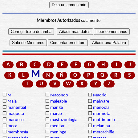
Miembros Autorizados
solamente:
A
B
C
D
E
F
G
H
I
J
M
K
L
N
Ñ
O
P
Q
R
S
T
U
V
W
X
Y
Z
❒
M
❒
Macondo
❒
Madrid
❒
Maia
❒
maleable
❒
malware
❒
manantial
❒
manga
❒
manopla
❒
maqueta
❒
marco
❒
marmota
❒
marueco
❒
mastozoología
❒
matrimonio
❒
meca
❒
meditar
❒
melanina
❒
membresía
❒
meninge
❒
mercachifle