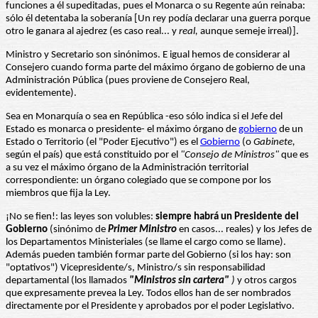
funciones a él supeditadas, pues el Monarca o su Regente aún reinaba:
sólo él detentaba la soberanía [Un rey podía declarar una guerra porque
otro le ganara al ajedrez (es caso real... y
real,
aunque semeje irreal)].
Ministro y Secretario son sinónimos. E igual hemos de considerar al
Consejero cuando forma parte del máximo órgano de gobierno de una
Administración Pública (pues proviene de Consejero Real,
evidentemente).
Sea en Monarquía o sea en República -eso sólo indica si el Jefe del
Estado es monarca o presidente- el máximo órgano de
gobierno
de un
Estado o Territorio (el "Poder Ejecutivo") es el
Gobierno
(o
Gabinete,
según el país) que está constituido por el
"Consejo de Ministros"
que es
a su vez el máximo órgano de la Administración territorial
correspondiente: un órgano colegiado que se compone por los
miembros que fija la Ley.
¡No se fien!: las leyes son volubles:
siempre habrá un Presidente del
Gobierno
(sinónimo de
Primer Ministro
en casos... reales) y los Jefes de
los Departamentos Ministeriales (se llame el cargo como se llame).
Además pueden también formar parte del Gobierno (si los hay: son
"optativos") Vicepresidente/s, Ministro/s sin responsabilidad
departamental (los llamados
"Ministros sin cartera"
)
y otros cargos
que expresamente prevea la Ley. Todos ellos han de ser nombrados
directamente por el Presidente y aprobados por el poder Legislativo.