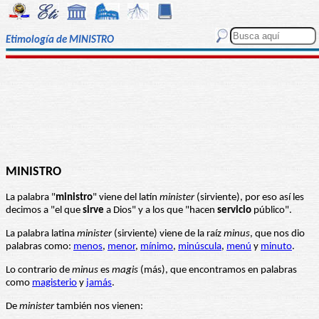
Etimología de MINISTRO
MINISTRO
La palabra "
ministro
" viene del latín
minister
(sirviente), por eso así les
decimos a "el que
sirve
a Dios" y a los que "hacen
servicio
público".
La palabra latina
minister
(sirviente) viene de la raíz
minus
, que nos dio
palabras como:
menos
,
menor
,
mínimo
,
minúscula
,
menú
y
minuto
.
Lo contrario de
minus
es
magis
(más), que encontramos en palabras
como
magisterio
y
jamás
.
De
minister
también nos vienen: