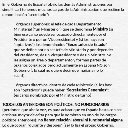
En el Gobierno de España (obvio las demás Administraciones por
simplificar) tenemos muchos cargos de la Administración que reciben la
denominación "secretario":
- órganos superiores: el Jefe de cada Departamento
Ministerial ("un Ministerio") que se denomina
Ministro
(si
bien ese cargo puede ser ocupado directamente por el
Presidente o por un Vicepresidente) y (si los hay: son
"optativos") los denominados "
Secretarios de Estado"
que se define por no ser Jefe de Ministerio y por depender
del Presidente, de un Vicepresidente o de un Ministro. Se
les asigna un área o departamento y forman partes de
órganos colegiados pero actualmente en España NO son
Gobierno (¿lo cual no quiere decir que mañana no lo
sean!).
- órganos directivos: dentro de cada Ministerio (si los hay:
son "optativos") puede haber "
Secretarios Generales
":
(es cargo nombrado por el Ministro de turno).
TODOS LOS ANTERIORES SON POLÍTICOS, NO FUNCIONARIOS
(perdonen que alce la voz, es para aclarar que en España basta con ser
nacional mayor de edad
para que le nombren en uno de los cargos
políticos anteriores):
no tienen relación laboral ni funcionarial alguna
.
Lo que cobran "durante y después" (se) lo fija el propio Gobierno.