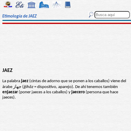
Etimología de JAEZ
JAEZ
La palabra
jaez
(cintas de adorno que se ponen a los caballos) viene del
árabe جهاز (
ǧihăz
= dispositivo, aparejo). De ahí tenemos también
enjaezar
(poner jaeces a los caballos) y
jaecero
(persona que hace
jaeces).