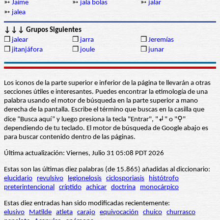
➳
Jaime
➳
jala bolas
➳
jalar
➳
jalea
↓↓↓ Grupos Siguientes
❒
jalear
❒
jarra
❒
Jeremías
❒
jitanjáfora
❒
joule
❒
junar
Los iconos de la parte superior e inferior de la página te llevarán a otras
secciones útiles e interesantes. Puedes encontrar la etimología de una
palabra usando el motor de búsqueda en la parte superior a mano
derecha de la pantalla. Escribe el término que buscas en la casilla que
dice “Busca aquí” y luego presiona la tecla "Entrar", "↲" o "⚲"
dependiendo de tu teclado. El motor de búsqueda de Google abajo es
para buscar contenido dentro de las páginas.
Última actualización: Viernes, Julio 31 05:08 PDT 2026
Estas son las últimas diez palabras (de 15.865) añadidas al diccionario:
elucidario
revulsivo
legionelosis
ciclosporiasis
histótrofo
preterintencional
críptido
achicar
doctrina
monocárpico
Estas diez entradas han sido modificadas recientemente:
elusivo
Matilde
atleta
carajo
equivocación
chuico
churrasco