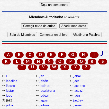
Miembros Autorizados
solamente:
J
A
B
C
D
E
F
G
H
I
K
L
M
N
Ñ
O
P
Q
R
S
T
U
V
W
X
Y
Z
➳
J
➳
jab
➳
jabalí
➳
jabalina
➳
jabón
➳
jaca
➳
jácaro
➳
jacinto
➳
jacobeo
➳
jactar
➳
jaculatoria
➳
jacuzzi
➳
jade
➳
jadear
➳
jaén
✰ jaez
➳
jaguar
➳
jagüey
➳
jaiba
➳
jaibón
➳
jaima