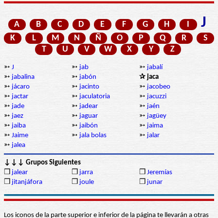
J
A
B
C
D
E
F
G
H
I
K
L
M
N
Ñ
O
P
Q
R
S
T
U
V
W
X
Y
Z
➳
J
➳
jab
➳
jabalí
➳
jabalina
➳
jabón
✰ jaca
➳
jácaro
➳
jacinto
➳
jacobeo
➳
jactar
➳
jaculatoria
➳
jacuzzi
➳
jade
➳
jadear
➳
jaén
➳
jaez
➳
jaguar
➳
jagüey
➳
jaiba
➳
jaibón
➳
jaima
➳
Jaime
➳
jala bolas
➳
jalar
➳
jalea
↓↓↓ Grupos Siguientes
❒
jalear
❒
jarra
❒
Jeremías
❒
jitanjáfora
❒
joule
❒
junar
Los iconos de la parte superior e inferior de la página te llevarán a otras