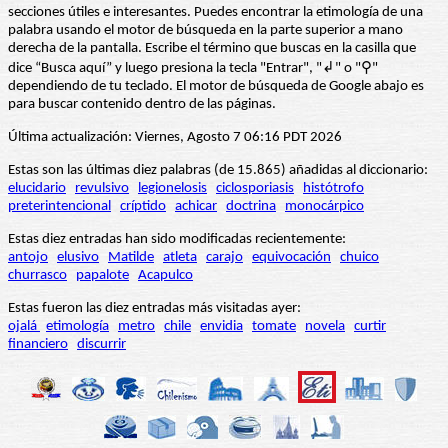
secciones útiles e interesantes. Puedes encontrar la etimología de una
palabra usando el motor de búsqueda en la parte superior a mano
derecha de la pantalla. Escribe el término que buscas en la casilla que
dice “Busca aquí” y luego presiona la tecla "Entrar", "↲" o "⚲"
dependiendo de tu teclado. El motor de búsqueda de Google abajo es
para buscar contenido dentro de las páginas.
Última actualización: Viernes, Agosto 7 06:16 PDT 2026
Estas son las últimas diez palabras (de 15.865) añadidas al diccionario:
elucidario
revulsivo
legionelosis
ciclosporiasis
histótrofo
preterintencional
críptido
achicar
doctrina
monocárpico
Estas diez entradas han sido modificadas recientemente:
antojo
elusivo
Matilde
atleta
carajo
equivocación
chuico
churrasco
papalote
Acapulco
Estas fueron las diez entradas más visitadas ayer:
ojalá
etimología
metro
chile
envidia
tomate
novela
curtir
financiero
discurrir