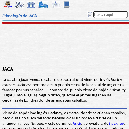
Etimología de JACA
JACA
La palabra
jaca
(yegua o caballo de poca altura) viene del inglés
hack
y
este de
Hackney
, nombre de un pueblo cerca de la capital de Inglaterra,
famosa por sus caballos. El nombre del pueblo viene del sajón
hakon-ey
(lugar junto al agua). Según dicen, que fue el primer lugar en las
cercanías de Londres donde arrendaban caballos.
Viene del topónimo inglés Hackney, es cierto, donde se criaban caballos,
pero quizá no fuera del todo necesario dar un rodeo a través de un
antiguo francés
*haque
, y este del inglés
hack
, abreviatura de
hackney
,
como propone la Academia, porque en francés el derivado es moderno