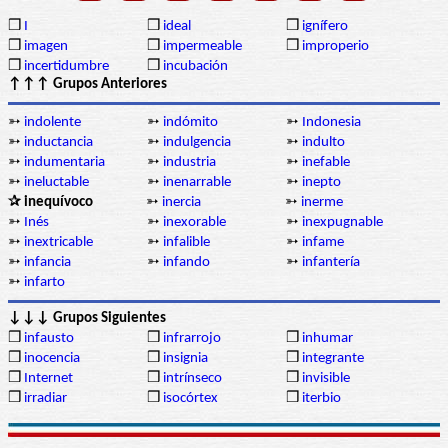
❒
I
❒
ideal
❒
ignífero
❒
imagen
❒
impermeable
❒
improperio
❒
incertidumbre
❒
incubación
↑↑↑ Grupos Anteriores
➳
indolente
➳
indómito
➳
Indonesia
➳
inductancia
➳
indulgencia
➳
indulto
➳
indumentaria
➳
industria
➳
inefable
➳
ineluctable
➳
inenarrable
➳
inepto
✰ inequívoco
➳
inercia
➳
inerme
➳
Inés
➳
inexorable
➳
inexpugnable
➳
inextricable
➳
infalible
➳
infame
➳
infancia
➳
infando
➳
infantería
➳
infarto
↓↓↓ Grupos Siguientes
❒
infausto
❒
infrarrojo
❒
inhumar
❒
inocencia
❒
insignia
❒
integrante
❒
Internet
❒
intrínseco
❒
invisible
❒
irradiar
❒
isocórtex
❒
iterbio