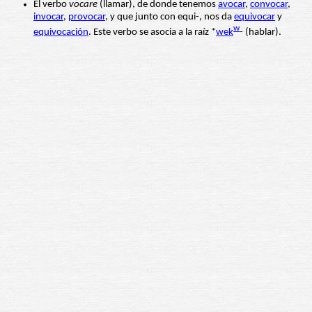
El verbo
vocare
(llamar), de donde tenemos
avocar
,
convocar
,
invocar
,
provocar
, y que junto con equi-, nos da
equivocar
y
w
equivocación
. Este verbo se asocia a la raíz *
wek
- (hablar).