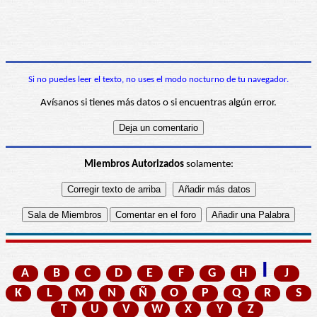
Si no puedes leer el texto, no uses el modo nocturno de tu navegador.
Avísanos si tienes más datos o si encuentras algún error.
Miembros Autorizados
solamente:
I
A
B
C
D
E
F
G
H
J
K
L
M
N
Ñ
O
P
Q
R
S
T
U
V
W
X
Y
Z