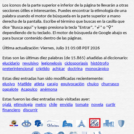
Los iconos de la parte superior e inferior de la página te llevarán a otras
secciones útiles e interesantes. Puedes encontrar la etimología de una
palabra usando el motor de búsqueda en la parte superior a mano
derecha de la pantalla. Escribe el término que buscas en la casilla que
dice “Busca aquí” y luego presiona la tecla "Entrar", "↲" o "⚲"
dependiendo de tu teclado. El motor de búsqueda de Google abajo es
para buscar contenido dentro de las páginas.
Última actualización: Viernes, Julio 31 05:08 PDT 2026
Estas son las últimas diez palabras (de 15.865) añadidas al diccionario:
elucidario
revulsivo
legionelosis
ciclosporiasis
histótrofo
preterintencional
críptido
achicar
doctrina
monocárpico
Estas diez entradas han sido modificadas recientemente:
elusivo
Matilde
atleta
carajo
equivocación
chuico
churrasco
papalote
Acapulco
anémona
Estas fueron las diez entradas más visitadas ayer:
ojalá
etimología
metro
chile
envidia
tomate
novela
curtir
financiero
discurrir