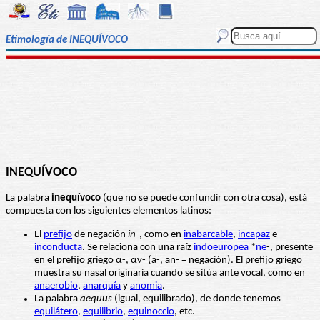
Etimología de INEQUÍVOCO
INEQUÍVOCO
La palabra
inequívoco
(que no se puede confundir con otra cosa), está
compuesta con los siguientes elementos latinos:
El
prefijo
de negación
in
-, como en
inabarcable
,
incapaz
e
inconducta
. Se relaciona con una raíz
indoeuropea
*
ne
-, presente
en el prefijo griego α-, αν- (a-, an- = negación). El prefijo griego
muestra su nasal originaria cuando se sitúa ante vocal, como en
anaerobio
,
anarquía
y
anomia
.
La palabra
aequus
(igual, equilibrado), de donde tenemos
equilátero
,
equilibrio
,
equinoccio
, etc.