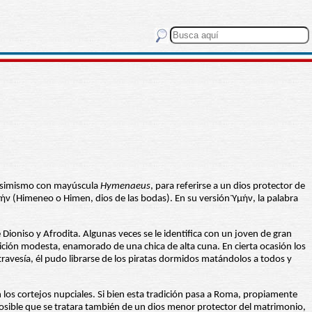
 asimismo con mayúscula
Hymenaeus
, para referirse a un dios protector de
ν (Himeneo o Himen, dios de las bodas). En su versión Ὑμήν, la palabra
ioniso y Afrodita. Algunas veces se le identifica con un joven de gran
ición modesta, enamorado de una chica de alta cuna. En cierta ocasión los
 travesía, él pudo librarse de los piratas dormidos matándolos a todos y
los cortejos nupciales. Si bien esta tradición pasa a Roma, propiamente
posible que se tratara también de un dios menor protector del matrimonio,