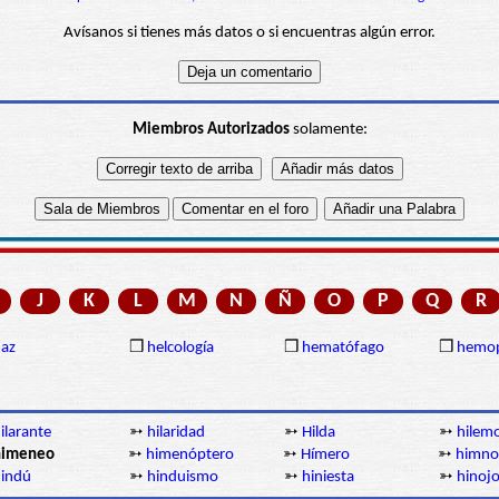
Avísanos si tienes más datos o si encuentras algún error.
Miembros Autorizados
solamente:
J
K
L
M
N
Ñ
O
P
Q
R
az
❒
helcología
❒
hematófago
❒
hemop
ilarante
➳
hilaridad
➳
Hilda
➳
hilem
himeneo
➳
himenóptero
➳
Hímero
➳
himno
indú
➳
hinduismo
➳
hiniesta
➳
hinoj