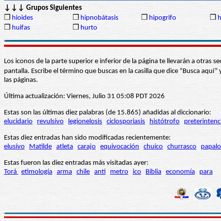
↓↓↓ Grupos Siguientes
❒
hioides
❒
hipnobátasis
❒
hipogrifo
❒
h
❒
huifas
❒
hurto
Los iconos de la parte superior e inferior de la página te llevarán a otra
pantalla. Escribe el término que buscas en la casilla que dice “Busca aqu
las páginas.
Última actualización: Viernes, Julio 31 05:08 PDT 2026
Estas son las últimas diez palabras (de 15.865) añadidas al diccionario:
elucidario
revulsivo
legionelosis
ciclosporiasis
histótrofo
preterintenc
Estas diez entradas han sido modificadas recientemente:
elusivo
Matilde
atleta
carajo
equivocación
chuico
churrasco
papalo
Estas fueron las diez entradas más visitadas ayer:
Torá
etimología
arma
chile
anti
metro
ico
Biblia
economía
para