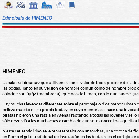
Etimología de HIMENEO
HIMENEO
La palabra
himeneo
que utilizamos con el valor de boda procede del latín
las bodas. Tanto en su versión de nombre común como de nombre propio la
coincide con ὑμήν (membrana), que nos da himen, con lo que parece guard
Hay muchas leyendas diferentes sobre el personaje o dios menor Himen o H
belleza muerto en su propia boda y en cuya memoria se hace una invocació
piratas hicieron una razzia en Atenas raptando a todas las jóvenes y se lo
sólo devolvió a las muchachas a cambio de que se le concediera aquella a
A este ser semidivino se le representaba con antorchas, una corona de fl
en Roma el grito tradicional de invocación en las bodas y en el cortejo de c