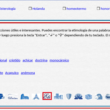
isterología
❒
Holanda
❒
homeotermo
❒
honor
s secciones útiles e interesantes. Puedes encontrar la etimología de una pal
í” y luego presiona la tecla "Entrar", "↲" o "⚲" dependiendo de tu teclado.
ional
críptido
achicar
doctrina
monocárpico
te
Acapulco
anémona