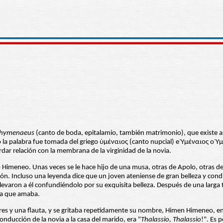
hymenaeus
(canto de boda, epitalamio, también matrimonio), que existe
 palabra fue tomada del griego ὑμέναιος (canto nupcial) e Ὑμέναιος o Ὑμή
ar relación con la membrana de la virginidad de la novia.
imeneo. Unas veces se le hace hijo de una musa, otras de Apolo, otras de D
n. Incluso una leyenda dice que un joven ateniense de gran belleza y cond
 llevaron a él confundiéndolo por su exquisita belleza. Después de una larga
 la que amaba.
ores y una flauta, y se gritaba repetidamente su nombre, Himen Himeneo, en 
onducción de la novia a la casa del marido, era "
Thalassio, Thalassio
!". Es 