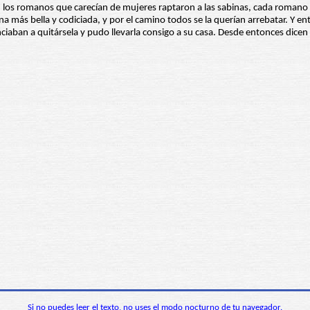
los romanos que carecían de mujeres raptaron a las sabinas, cada romano 
na más bella y codiciada, y por el camino todos se la querían arrebatar. Y ent
ban a quitársela y pudo llevarla consigo a su casa. Desde entonces dicen qu
Si no puedes leer el texto, no uses el modo nocturno de tu navegador.