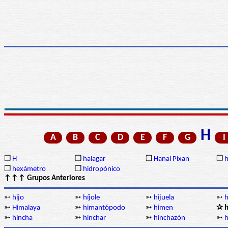
H
A
B
C
D
E
F
G
I
❒
H
❒
halagar
❒
Hanal Pixan
❒
h
❒
hexámetro
❒
hidropónico
↑↑↑ Grupos Anteriores
➳
hijo
➳
híjole
➳
hijuela
➳
h
➳
Himalaya
➳
himantópodo
➳
himen
✰ 
➳
hincha
➳
hinchar
➳
hinchazón
➳
h