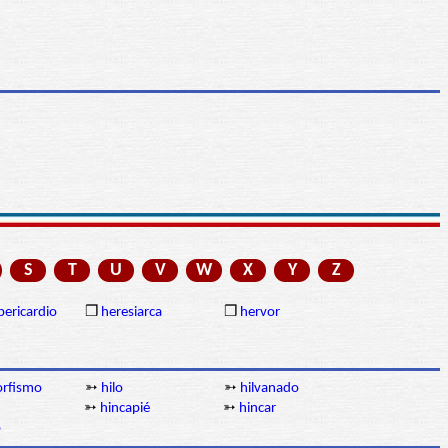
S
T
U
V
W
X
Y
Z
ericardio
❒
heresiarca
❒
hervor
orfismo
➳
hilo
➳
hilvanado
➳
hincapié
➳
hincar
o