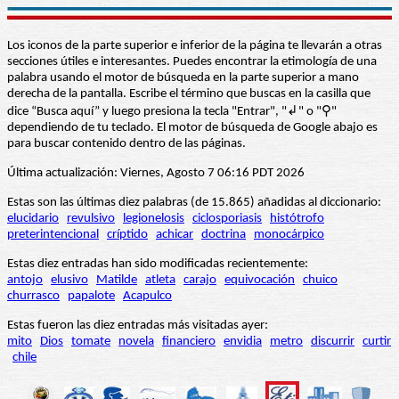
Los iconos de la parte superior e inferior de la página te llevarán a otras
secciones útiles e interesantes. Puedes encontrar la etimología de una
palabra usando el motor de búsqueda en la parte superior a mano
derecha de la pantalla. Escribe el término que buscas en la casilla que
dice “Busca aquí” y luego presiona la tecla "Entrar", "↲" o "⚲"
dependiendo de tu teclado. El motor de búsqueda de Google abajo es
para buscar contenido dentro de las páginas.
Última actualización: Viernes, Agosto 7 06:16 PDT 2026
Estas son las últimas diez palabras (de 15.865) añadidas al diccionario:
elucidario
revulsivo
legionelosis
ciclosporiasis
histótrofo
preterintencional
críptido
achicar
doctrina
monocárpico
Estas diez entradas han sido modificadas recientemente:
antojo
elusivo
Matilde
atleta
carajo
equivocación
chuico
churrasco
papalote
Acapulco
Estas fueron las diez entradas más visitadas ayer:
mito
Dios
tomate
novela
financiero
envidia
metro
discurrir
curtir
chile