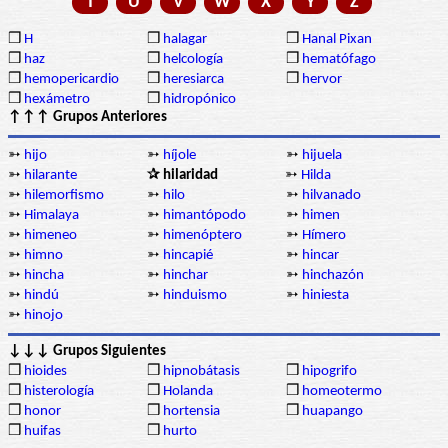
T
U
V
W
X
Y
Z
❒
H
❒
halagar
❒
Hanal Pixan
❒
haz
❒
helcología
❒
hematófago
❒
hemopericardio
❒
heresiarca
❒
hervor
❒
hexámetro
❒
hidropónico
↑↑↑ Grupos Anteriores
➳
hijo
➳
híjole
➳
hijuela
➳
hilarante
✰ hilaridad
➳
Hilda
➳
hilemorfismo
➳
hilo
➳
hilvanado
➳
Himalaya
➳
himantópodo
➳
himen
➳
himeneo
➳
himenóptero
➳
Hímero
➳
himno
➳
hincapié
➳
hincar
➳
hincha
➳
hinchar
➳
hinchazón
➳
hindú
➳
hinduismo
➳
hiniesta
➳
hinojo
↓↓↓ Grupos Siguientes
❒
hioides
❒
hipnobátasis
❒
hipogrifo
❒
histerología
❒
Holanda
❒
homeotermo
❒
honor
❒
hortensia
❒
huapango
❒
huifas
❒
hurto