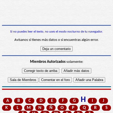
Si no puedes leer el texto, no uses el modo nocturno de tu navegador.
Avísanos si tienes más datos o si encuentras algún error.
Miembros Autorizados
solamente:
H
A
B
C
D
E
F
G
I
J
K
L
M
N
Ñ
O
P
Q
R
S