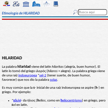
Etimología de HILARIDAD
HILARIDAD
La palabra
hilaridad
viene del latín
hilaritas
(alegría, buen humor). El
latín lo tomó del griego ιλαρός (
hilaros
= alegre). La palabra griega viene
de una raíz
indoeuropea
*
sel-2
(tener suerte, de buen humor,
favorecer) que nos dio la palabra
solaz
.
Es muy común que la
s
- inicial de una raíz indoeuropea se aspire (
h
-) en
griego. Por ejemplo:
*
s
ā́u̯el
- da ήλιος (
h
elios
, como en
h
eliocentrismo
) en griego, pero
s
ol
en latín.