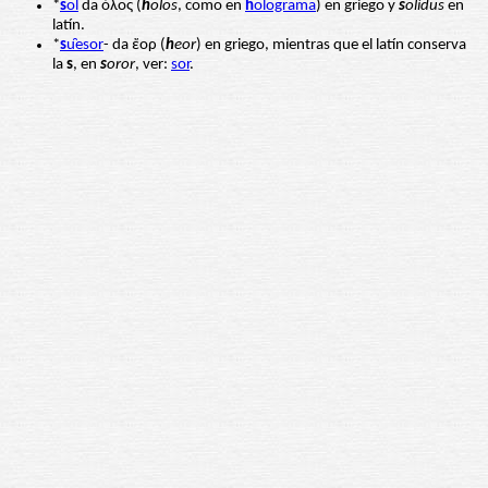
*
s
ol
da ὁλος (
h
olos
, como en
h
olograma
) en griego y
s
olidus
en
latín.
*
s
u̯esor
- da ἔορ (
h
eor
) en griego, mientras que el latín conserva
la
s
, en
s
oror
, ver:
sor
.