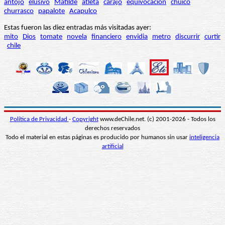
antojo
elusivo
Matilde
atleta
carajo
equivocación
chuico
churrasco
papalote
Acapulco
Estas fueron las diez entradas más visitadas ayer:
mito
Dios
tomate
novela
financiero
envidia
metro
discurrir
curtir
chile
Política de Privacidad
-
Copyright
www.deChile.net. (c) 2001-2026 - Todos los
derechos reservados
Todo el material en estas páginas es producido por humanos sin usar
inteligencia
artificial