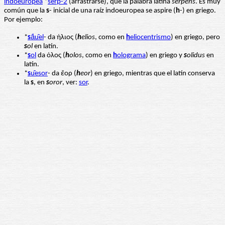
indoeuropea
*
serp-2
(arrastrarse), que la palabra latina
serpens
. Es muy
común que la
s
- inicial de una raíz indoeuropea se aspire (
h
-) en griego.
Por ejemplo:
*
s
ā́u̯el
- da ήλιος (
h
elios
, como en
h
eliocentrismo
) en griego, pero
s
ol
en latín.
*
s
ol
da ὁλος (
h
olos
, como en
h
olograma
) en griego y
s
olidus
en
latín.
*
s
u̯esor
- da ἔορ (
h
eor
) en griego, mientras que el latín conserva
la
s
, en
s
oror
, ver:
sor
.