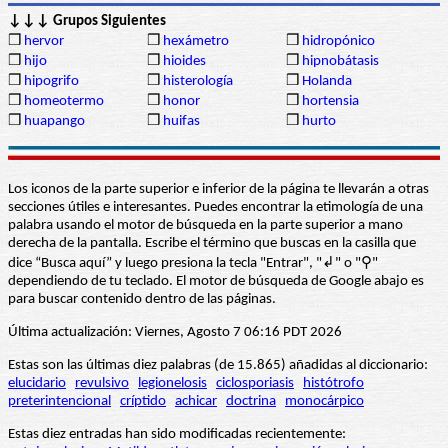
↓↓↓ Grupos Siguientes
❒
hervor
❒
hexámetro
❒
hidropónico
❒
hijo
❒
hioides
❒
hipnobátasis
❒
hipogrifo
❒
histerología
❒
Holanda
❒
homeotermo
❒
honor
❒
hortensia
❒
huapango
❒
huifas
❒
hurto
Los iconos de la parte superior e inferior de la página te llevarán a otras
secciones útiles e interesantes. Puedes encontrar la etimología de una
palabra usando el motor de búsqueda en la parte superior a mano
derecha de la pantalla. Escribe el término que buscas en la casilla que
dice “Busca aquí” y luego presiona la tecla "Entrar", "↲" o "⚲"
dependiendo de tu teclado. El motor de búsqueda de Google abajo es
para buscar contenido dentro de las páginas.
Última actualización: Viernes, Agosto 7 06:16 PDT 2026
Estas son las últimas diez palabras (de 15.865) añadidas al diccionario:
elucidario
revulsivo
legionelosis
ciclosporiasis
histótrofo
preterintencional
críptido
achicar
doctrina
monocárpico
Estas diez entradas han sido modificadas recientemente: