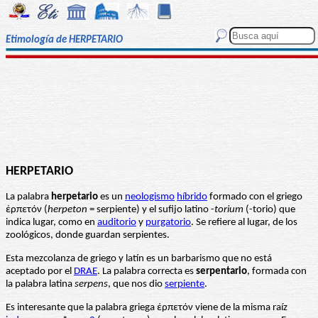
Etimología de HERPETARIO
HERPETARIO
La palabra
herpetario
es un
neologismo
híbrido
formado con el griego
ἑρπετόν (
herpeton
= serpiente) y el sufijo latino -
torium
(-torio) que
indica lugar, como en
auditorio
y
purgatorio
. Se refiere al lugar, de los
zoológicos, donde guardan serpientes.
Esta mezcolanza de griego y latín es un barbarismo que no está
aceptado por el
DRAE
. La palabra correcta es
serpentario
, formada con
la palabra latina
serpens
, que nos dio
serpiente
.
Es interesante que la palabra griega ἑρπετόν viene de la misma raíz