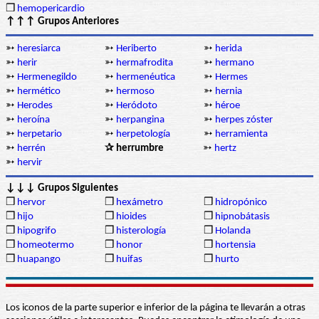
❒
hemopericardio
↑↑↑ Grupos Anteriores
➳
heresiarca
➳
Heriberto
➳
herida
➳
herir
➳
hermafrodita
➳
hermano
➳
Hermenegildo
➳
hermenéutica
➳
Hermes
➳
hermético
➳
hermoso
➳
hernia
➳
Herodes
➳
Heródoto
➳
héroe
➳
heroína
➳
herpangina
➳
herpes zóster
➳
herpetario
➳
herpetología
➳
herramienta
➳
herrén
✰ herrumbre
➳
hertz
➳
hervir
↓↓↓ Grupos Siguientes
❒
hervor
❒
hexámetro
❒
hidropónico
❒
hijo
❒
hioides
❒
hipnobátasis
❒
hipogrifo
❒
histerología
❒
Holanda
❒
homeotermo
❒
honor
❒
hortensia
❒
huapango
❒
huifas
❒
hurto
Los iconos de la parte superior e inferior de la página te llevarán a otras