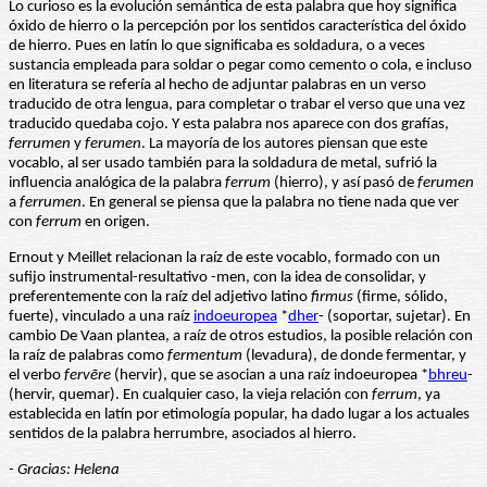
Lo curioso es la evolución semántica de esta palabra que hoy significa
óxido de hierro o la percepción por los sentidos característica del óxido
de hierro. Pues en latín lo que significaba es soldadura, o a veces
sustancia empleada para soldar o pegar como cemento o cola, e incluso
en literatura se refería al hecho de adjuntar palabras en un verso
traducido de otra lengua, para completar o trabar el verso que una vez
traducido quedaba cojo. Y esta palabra nos aparece con dos grafías,
ferrumen
y
ferumen
. La mayoría de los autores piensan que este
vocablo, al ser usado también para la soldadura de metal, sufrió la
influencia analógica de la palabra
ferrum
(hierro), y así pasó de
ferumen
a
ferrumen
. En general se piensa que la palabra no tiene nada que ver
con
ferrum
en origen.
Ernout y Meillet relacionan la raíz de este vocablo, formado con un
sufijo instrumental-resultativo -men, con la idea de consolidar, y
preferentemente con la raíz del adjetivo latino
firmus
(firme, sólido,
fuerte), vinculado a una raíz
indoeuropea
*
dher
- (soportar, sujetar). En
cambio De Vaan plantea, a raíz de otros estudios, la posible relación con
la raíz de palabras como
fermentum
(levadura), de donde fermentar, y
el verbo
fervēre
(hervir), que se asocian a una raíz indoeuropea *
bhreu
-
(hervir, quemar). En cualquier caso, la vieja relación con
ferrum
, ya
establecida en latín por etimología popular, ha dado lugar a los actuales
sentidos de la palabra herrumbre, asociados al hierro.
- Gracias: Helena