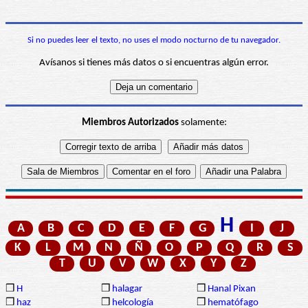
Si no puedes leer el texto, no uses el modo nocturno de tu navegador.
Avísanos si tienes más datos o si encuentras algún error.
Miembros Autorizados
solamente:
H
A
B
C
D
E
F
G
I
J
K
L
M
N
Ñ
O
P
Q
R
S
T
U
V
W
X
Y
Z
❒
H
❒
halagar
❒
Hanal Pixan
❒
haz
❒
helcología
❒
hematófago