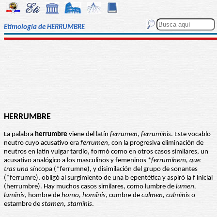
Etimología de HERRUMBRE
HERRUMBRE
La palabra
herrumbre
viene del latín
ferrumen, ferrumĭnis
. Este vocablo
neutro cuyo acusativo era
ferrumen
, con la progresiva eliminación de
neutros en latín vulgar tardío, formó como en otros casos similares, un
acusativo analógico a los masculinos y femeninos *
ferrumĭnem, que
tras una
síncopa (*ferrumne), y disimilación del grupo de sonantes
(*ferrumre), obligó al surgimiento de una b epentética y aspiró la f inicial
(herrumbre). Hay muchos casos similares, como lumbre de
lumen,
lumĭnis
, hombre de
homo, homĭnis
, cumbre de
culmen, culmĭnis
o
estambre de
stamen, stamĭnis
.