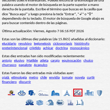
secciones útiles e interesantes. Puedes encontrar la etimología de una
palabra usando el motor de búsqueda en la parte superior a mano
derecha de la pantalla. Escribe el término que buscas en la casilla que
dice “Busca aquí” y luego presiona la tecla "Entrar", "↲" o "⚲"
dependiendo de tu teclado. El motor de búsqueda de Google abajo es
para buscar contenido dentro de las páginas.
Última actualización: Viernes, Agosto 7 06:16 PDT 2026
Estas son las últimas diez palabras (de 15.865) añadidas al diccionario:
elucidario
revulsivo
legionelosis
ciclosporiasis
histótrofo
preterintencional
críptido
achicar
doctrina
monocárpico
Estas diez entradas han sido modificadas recientemente:
antojo
elusivo
Matilde
atleta
carajo
equivocación
chuico
churrasco
papalote
Acapulco
Estas fueron las diez entradas más visitadas ayer:
ojalá
etimología
metro
chile
envidia
tomate
novela
curtir
financiero
discurrir