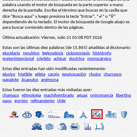
palabra usando el motor de búsqueda en la parte superior a mano
derecha de la pantalla. Escribe el término que buscas en la casilla que
dice “Busca aquí” y luego presiona la tecla "Entrar", "↲" o "⚲"
dependiendo de tu teclado. El motor de búsqueda de Google abajo es
para buscar contenido dentro de las páginas.
Última actualización: Viernes, Julio 31 05:08 PDT 2026
Estas son las últimas diez palabras (de 15.865) añadidas al diccionario:
elucidario
revulsivo
legionelosis
ciclosporiasis
histótrofo
preterintencional
críptido
achicar
doctrina
monocárpico
Estas diez entradas han sido modificadas recientemente:
elusivo
Matilde
atleta
carajo
equivocación
chuico
churrasco
papalote
Acapulco
anémona
Estas fueron las diez entradas más visitadas ayer:
chamaco
etimología
machihembrado
aguas
oniromancia
libertino
pavo
gorrión
refinamiento
chile