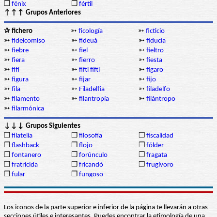
❒
fénix
❒
fértil
↑↑↑ Grupos Anteriores
✰ fichero
➳
ficología
➳
ficticio
➳
fideicomiso
➳
fideuá
➳
fiducia
➳
fiebre
➳
fiel
➳
fieltro
➳
fiera
➳
fierro
➳
fiesta
➳
fifí
➳
fifti fifti
➳
fígaro
➳
figura
➳
fijar
➳
fijo
➳
fila
➳
Filadelfia
➳
filadelfo
➳
filamento
➳
filantropía
➳
filántropo
➳
filarmónica
↓↓↓ Grupos Siguientes
❒
filatelia
❒
filosofía
❒
fiscalidad
❒
flashback
❒
flojo
❒
fólder
❒
fontanero
❒
forúnculo
❒
fragata
❒
fratricida
❒
fricandó
❒
frugívoro
❒
fular
❒
fungoso
Los iconos de la parte superior e inferior de la página te llevarán a otras
secciones útiles e interesantes. Puedes encontrar la etimología de una