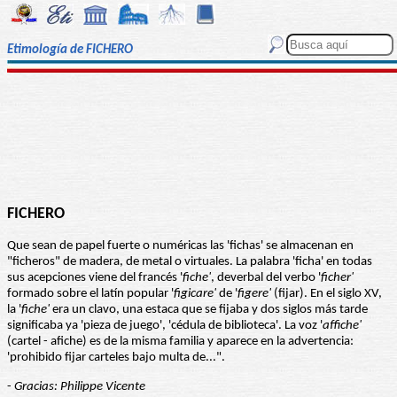
Etimología de FICHERO
FICHERO
Que sean de papel fuerte o numéricas las 'fichas' se almacenan en
"ficheros" de madera, de metal o virtuales. La palabra 'ficha' en todas
sus acepciones viene del francés '
fiche'
, deverbal del verbo '
ficher'
formado sobre el latín popular '
figicare'
de '
figere'
(fijar). En el siglo XV,
la '
fiche'
era un clavo, una estaca que se fijaba y dos siglos más tarde
significaba ya 'pieza de juego', 'cédula de biblioteca'. La voz '
affiche'
(cartel - afiche) es de la misma familia y aparece en la advertencia:
'prohibido fijar carteles bajo multa de...".
-
Gracias: Philippe Vicente