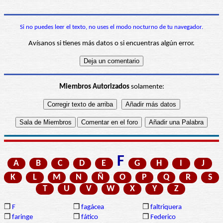
Si no puedes leer el texto, no uses el modo nocturno de tu navegador.
Avísanos si tienes más datos o si encuentras algún error.
Miembros Autorizados
solamente:
F
A
B
C
D
E
G
H
I
J
K
L
M
N
Ñ
O
P
Q
R
S
T
U
V
W
X
Y
Z
❒
F
❒
fagácea
❒
faltriquera
❒
faringe
❒
fático
❒
Federico