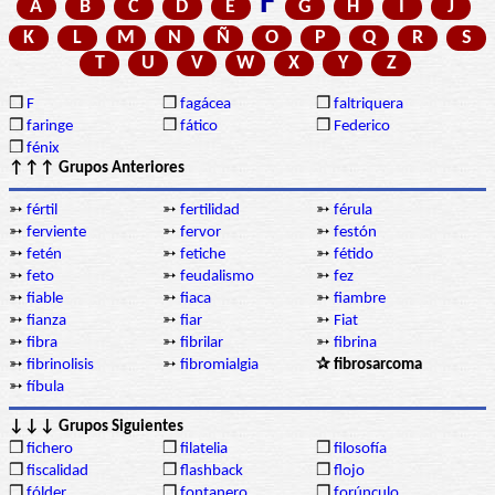
F
A
B
C
D
E
G
H
I
J
K
L
M
N
Ñ
O
P
Q
R
S
T
U
V
W
X
Y
Z
❒
F
❒
fagácea
❒
faltriquera
❒
faringe
❒
fático
❒
Federico
❒
fénix
↑↑↑ Grupos Anteriores
➳
fértil
➳
fertilidad
➳
férula
➳
ferviente
➳
fervor
➳
festón
➳
fetén
➳
fetiche
➳
fétido
➳
feto
➳
feudalismo
➳
fez
➳
fiable
➳
fiaca
➳
fiambre
➳
fianza
➳
fiar
➳
Fiat
➳
fibra
➳
fibrilar
➳
fibrina
➳
fibrinolisis
➳
fibromialgia
✰ fibrosarcoma
➳
fíbula
↓↓↓ Grupos Siguientes
❒
fichero
❒
filatelia
❒
filosofía
❒
fiscalidad
❒
flashback
❒
flojo
❒
fólder
❒
fontanero
❒
forúnculo