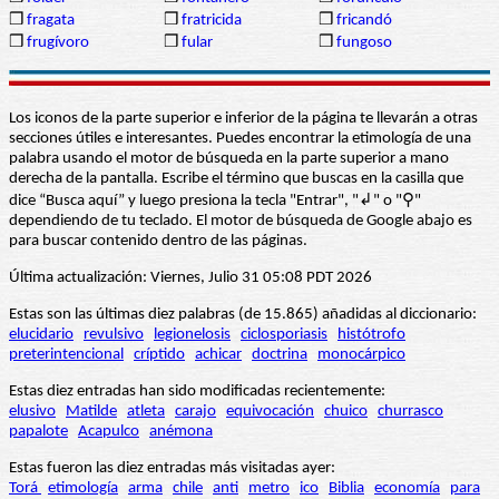
❒
fragata
❒
fratricida
❒
fricandó
❒
frugívoro
❒
fular
❒
fungoso
Los iconos de la parte superior e inferior de la página te llevarán a otras
secciones útiles e interesantes. Puedes encontrar la etimología de una
palabra usando el motor de búsqueda en la parte superior a mano
derecha de la pantalla. Escribe el término que buscas en la casilla que
dice “Busca aquí” y luego presiona la tecla "Entrar", "↲" o "⚲"
dependiendo de tu teclado. El motor de búsqueda de Google abajo es
para buscar contenido dentro de las páginas.
Última actualización: Viernes, Julio 31 05:08 PDT 2026
Estas son las últimas diez palabras (de 15.865) añadidas al diccionario:
elucidario
revulsivo
legionelosis
ciclosporiasis
histótrofo
preterintencional
críptido
achicar
doctrina
monocárpico
Estas diez entradas han sido modificadas recientemente:
elusivo
Matilde
atleta
carajo
equivocación
chuico
churrasco
papalote
Acapulco
anémona
Estas fueron las diez entradas más visitadas ayer:
Torá
etimología
arma
chile
anti
metro
ico
Biblia
economía
para