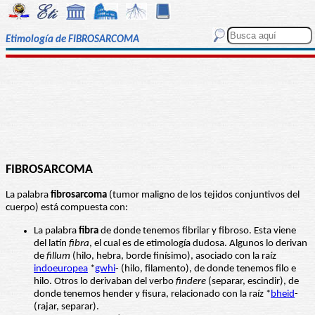
Etimología de FIBROSARCOMA
FIBROSARCOMA
La palabra
fibrosarcoma
(tumor maligno de los tejidos conjuntivos del
cuerpo) está compuesta con:
La palabra
fibra
de donde tenemos fibrilar y fibroso. Esta viene
del latín
fibra
, el cual es de etimología dudosa. Algunos lo derivan
de
fillum
(hilo, hebra, borde finísimo), asociado con la raíz
indoeuropea
*
gwhi
- (hilo, filamento), de donde tenemos filo e
hilo. Otros lo derivaban del verbo
findere
(separar, escindir), de
donde tenemos hender y fisura, relacionado con la raíz *
bheid
-
(rajar, separar).