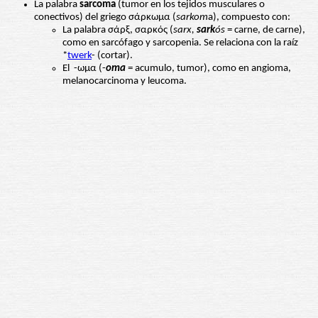
La palabra
sarcoma
(tumor en los tejidos musculares o
conectivos) del griego σάρκωμα (
sarkom
a), compuesto con:
La palabra σάρξ, σαρκός (
sarx,
sark
ós
= carne, de carne),
como en sarcófago y sarcopenia. Se relaciona con la raíz
*
twerk
- (cortar).
El -ωμα (-
oma
= acumulo, tumor), como en angioma,
melanocarcinoma y leucoma.