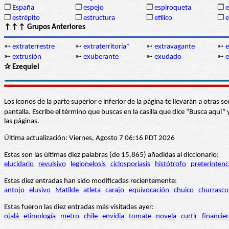
❒
España
❒
espejo
❒
espiroqueta
❒
e
❒
estrépito
❒
estructura
❒
etílico
❒
↑↑↑ Grupos Anteriores
➳
extraterrestre
➳
extraterritoria*
➳
extravagante
➳
e
➳
extrusión
➳
exuberante
➳
exudado
➳
e
✰ Ezequiel
Los iconos de la parte superior e inferior de la página te llevarán a otra
pantalla. Escribe el término que buscas en la casilla que dice “Busca aqu
las páginas.
Última actualización: Viernes, Agosto 7 06:16 PDT 2026
Estas son las últimas diez palabras (de 15.865) añadidas al diccionario:
elucidario
revulsivo
legionelosis
ciclosporiasis
histótrofo
preterintenc
Estas diez entradas han sido modificadas recientemente:
antojo
elusivo
Matilde
atleta
carajo
equivocación
chuico
churrasco
Estas fueron las diez entradas más visitadas ayer:
ojalá
etimología
metro
chile
envidia
tomate
novela
curtir
financie