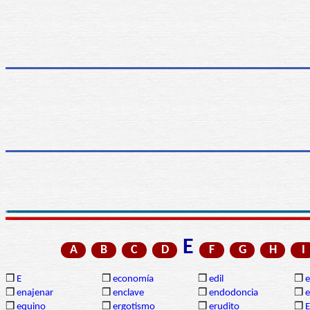
E
A
B
C
D
F
G
H
I
❒
E
❒
economía
❒
edil
❒
❒
enajenar
❒
enclave
❒
endodoncia
❒
❒
equino
❒
ergotismo
❒
erudito
❒
E