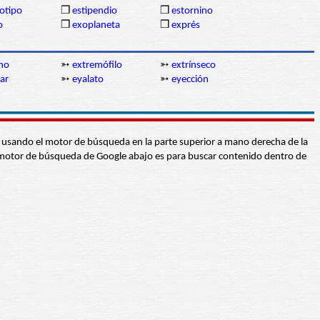
otipo
❒
estipendio
❒
estornino
o
❒
exoplaneta
❒
exprés
mo
➳
extremófilo
➳
extrínseco
ar
➳
eyalato
➳
eyección
abra usando el motor de búsqueda en la parte superior a mano derecha de la
 El motor de búsqueda de Google abajo es para buscar contenido dentro de