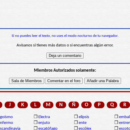
Si no puedes leer el texto, no uses el modo nocturno de tu navegador.
Avísanos si tienes más datos o si encuentras algún error.
Miembros Autorizados solamente:
J
K
L
M
N
Ñ
O
P
Q
R
egoísmo
❒
Electra
❒
elipsis
❒
embal
enfermo
❒
enjuto
❒
ente
❒
entre
scandinavia
❒
escatófago
❒
escólex
❒
escot