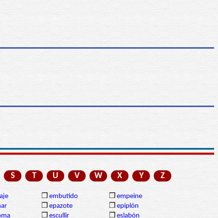
S
T
U
V
W
X
Y
Z
aje
❒
embutido
❒
empeine
nar
❒
epazote
❒
epiplón
oma
❒
escullir
❒
eslabón