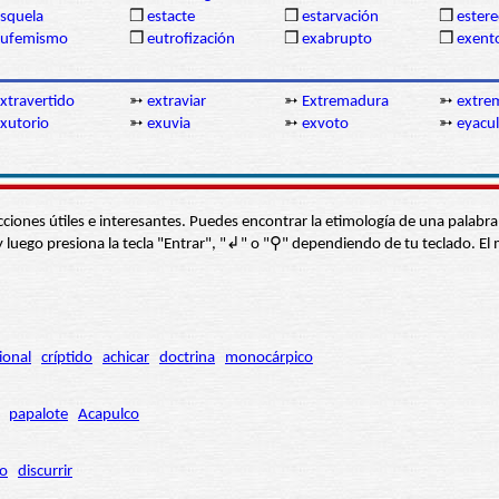
squela
❒
estacte
❒
estarvación
❒
estere
eufemismo
❒
eutrofización
❒
exabrupto
❒
exent
xtravertido
➳
extraviar
➳
Extremadura
➳
extre
xutorio
➳
exuvia
➳
exvoto
➳
eyacul
s secciones útiles e interesantes. Puedes encontrar la etimología de una pal
í” y luego presiona la tecla "Entrar", "↲" o "⚲" dependiendo de tu teclado.
ional
críptido
achicar
doctrina
monocárpico
papalote
Acapulco
ro
discurrir