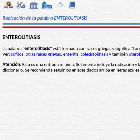
Radicación de la palabra ENTEROLITIASIS
ENTEROLITIASIS
La palabra "
enterolitiasis
" está formada con raíces griegas y significa "f
Ver:
sufijos
,
otras raíces griegas
,
enteritis
,
colecistolitiasis
y también
uterol
Atención
: Esta es una entrada mínima. Solamente incluye la radicación y l
diccionario. Se recomienda seguir los enlaces dados arriba en letras azul