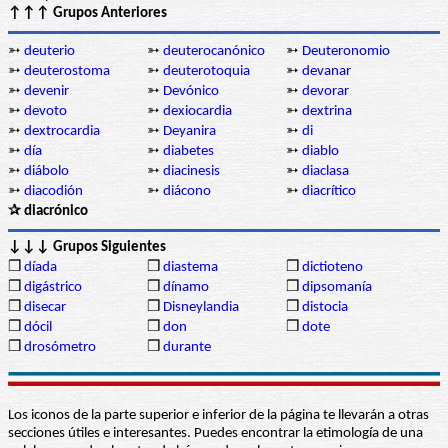
↑↑↑ Grupos Anteriores
➳
deuterio
➳
deuterocanónico
➳
Deuteronomio
➳
deuterostoma
➳
deuterotoquia
➳
devanar
➳
devenir
➳
Devónico
➳
devorar
➳
devoto
➳
dexiocardia
➳
dextrina
➳
dextrocardia
➳
Deyanira
➳
di
➳
día
➳
diabetes
➳
diablo
➳
diábolo
➳
diacinesis
➳
diaclasa
➳
diacodión
➳
diácono
➳
diacrítico
✰ diacrónico
↓↓↓ Grupos Siguientes
❒
díada
❒
diastema
❒
dictioteno
❒
digástrico
❒
dínamo
❒
dipsomanía
❒
disecar
❒
Disneylandia
❒
distocia
❒
dócil
❒
don
❒
dote
❒
drosómetro
❒
durante
Los iconos de la parte superior e inferior de la página te llevarán a otras
secciones útiles e interesantes. Puedes encontrar la etimología de una