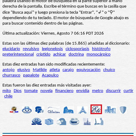
palabra usando el motor de búsqueda en la parte superior a mano
derecha de la pantalla. Escribe el término que buscas en la casilla que
dice “Busca aquí” y luego presiona la tecla "Entrar", "↲" o "⚲"
dependiendo de tu teclado. El motor de búsqueda de Google abajo es
para buscar contenido dentro de las páginas.
Última actualización: Viernes, Agosto 7 06:16 PDT 2026
Estas son las últimas diez palabras (de 15.865) añadidas al diccionario:
elucidario
revulsivo
legionelosis
ciclosporiasis
histótrofo
preterintencional
críptido
achicar
doctrina
monocárpico
Estas diez entradas han sido modificadas recientemente:
antojo
elusivo
Matilde
atleta
carajo
equivocación
chuico
churrasco
papalote
Acapulco
Estas fueron las diez entradas más visitadas ayer:
mito
Dios
tomate
novela
financiero
envidia
metro
discurrir
curtir
chile