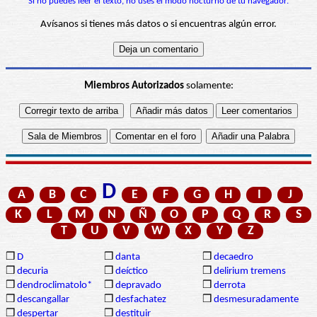
Si no puedes leer el texto, no uses el modo nocturno de tu navegador.
Avísanos si tienes más datos o si encuentras algún error.
Miembros Autorizados
solamente:
D
A
B
C
E
F
G
H
I
J
K
L
M
N
Ñ
O
P
Q
R
S
T
U
V
W
X
Y
Z
❒
D
❒
danta
❒
decaedro
❒
decuria
❒
deíctico
❒
delirium tremens
❒
dendroclimatolo*
❒
depravado
❒
derrota
❒
descangallar
❒
desfachatez
❒
desmesuradamente
❒
despertar
❒
destituir