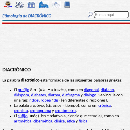
Etimología de DIACRÓNICO
DIACRÓNICO
La palabra
diacrónico
está formada de las siguientes palabras griegas:
El
prefijo
δια- (
dia
- = a través), como en
diagonal
,
diáfano
,
diáspora
,
diabetes
,
diarrea
,
diafragma
y
diálogo
. Se vincula con
una raíz
indoeuropea
*
dis
- (en diferentes direcciones).
La palabra χρόνος (
chronos
= tiempo), como en:
crónico
,
cronista
,
cronograma
y
cronómetro
.
El
sufijo
-ικός (-
ico
= relativo a, ciencia que estudia), como en
aritmética
,
cibernética
,
clínica
,
ética
y
física
.