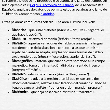
Se refiere a lo que se ha producido o se estudia a lo largo del tiempo. Un
buen ejemplo es el
Corpus Diacrónico del Español
de la Academia Real
Española, una base de datos que permite estudiar palabras a lo largo de
su historia. Comparar con
diatópico
.
Otras palabras compuestas con dia- + palabra + -(t)ico incluyen:
Diabético
- que sufre diabetes (
bainein
= "ir",
-tes
= "agente, el
que hace la acción").
Diabólico
- relativo al demonio (
ballein
= "tirar, arrojar").
Diafásico
- aquellas variaciones de habla de una misma lengua
que dependen de la situación o contexto a las que un mismo
sujeto hablante se adapta, empleando unas formas de habla y
excluyendo otras (
phasis
= "expresión, apariencia, fase").
Diamagnético
- material que cuando está sometido a un campo
magnético, toma una imantación dirigida en sentido inverso
(
magnes
= "imán").
Diarreico
- relativo a la diarrea (
rhein
= "fluir, correr").
Diastólico
- relativo a la presión arterial que existe entre dos
latidos del corazón, relativo a la dilatación del corazón cuando se
llena de sangre (
stellein
= "poner en orden, mandar, preparar").
Diatérmico
- que deja pasar calor (
thermos
= "caliente").